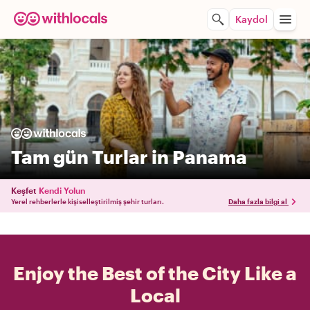
Kaydol
Tam gün Turlar in Panama
Keşfet
Kendi Yolun
Yerel rehberlerle kişiselleştirilmiş şehir turları.
Daha fazla bilgi al
Enjoy the Best of the City Like a
Local