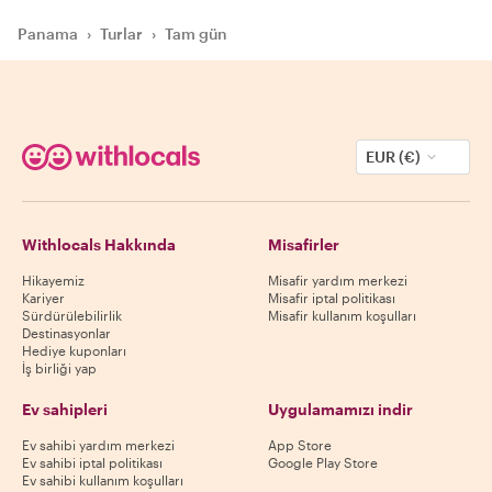
Panama
›
Turlar
›
Tam gün
EUR (€)
Withlocals Hakkında
Misafirler
Hikayemiz
Misafir yardım merkezi
Kariyer
Misafir iptal politikası
Sürdürülebilirlik
Misafir kullanım koşulları
Destinasyonlar
Hediye kuponları
İş birliği yap
Ev sahipleri
Uygulamamızı indir
Ev sahibi yardım merkezi
App Store
Ev sahibi iptal politikası
Google Play Store
Ev sahibi kullanım koşulları