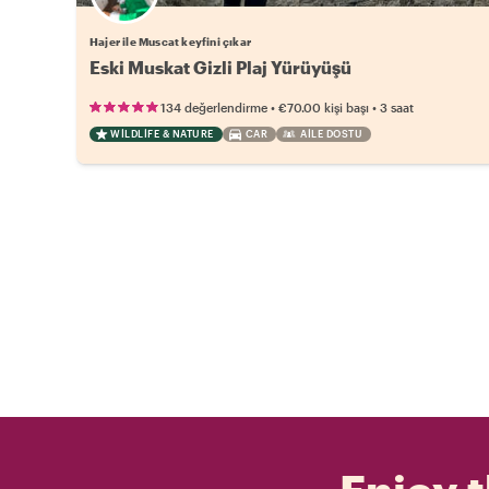
Hajer ile Muscat keyfini çıkar
Eski Muskat Gizli Plaj Yürüyüşü
•
•
134 değerlendirme
€70.00
kişi başı
3 saat
WILDLIFE & NATURE
CAR
AILE DOSTU