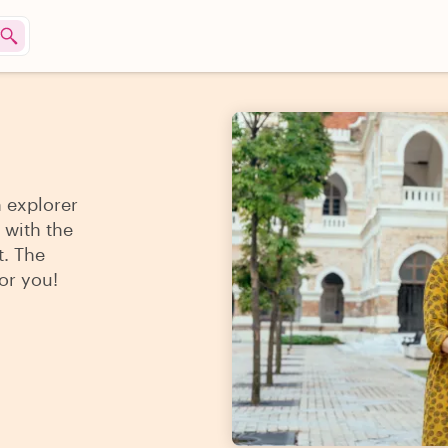
n explorer
 with the
t. The
for you!