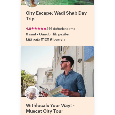
City Escape: Wadi Shab Day
Trip
4.8
246 değerlendirme
8 saat
•
Gunubirlik geziler
kişi başı €120 itibarıyla
Withlocals Your Way! -
Muscat City Tour