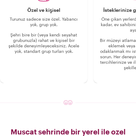
Özel ve kişisel
İsteklerinize
Turunuz sadece size özel. Yabancı
Öne çıkan yerlerd
yok, grup yok.
kadar, ev sahibini
aya
Şehri bire bir (veya kendi seyahat
grubunuzla) rahat ve kişisel bir
Bir müzeyi atlama
şekilde deneyimleyeceksiniz. Acele
eklemek veya
yok, standart grup turları yok.
odaklanmak mı is
sorun. Her deney
tercihlerinize ve i
şekille
Muscat sehrinde bir yerel ile ozel