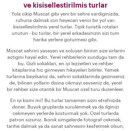
ve kisisellestirilmis turlar
Yola cikip Muscat gibi yeni bir sehre vardiginizda,
ruhuna dalmak icin heyecan verici bir yol var:
kisisellestirilmis yerel turlar. Tipik turistik rotalari
unutun - bu turlar, bir yerel arkadasinizin sizi tum
harika yerlere goturmesi gibi.
Muscat sehrini yasayan ve soluyan birinin size sirlarini
actigini hayal edin. Yerel rehberlerin sundugu tam da
bu. Gizli sokaklari, en iyi lezzetleri ve rehber
kitaplarina hic girmeyen hikayeleri bilirler. Yemek
turlarina bayilsaniz da, sehrin sokaklarinda gezinseniz
de, bilinen yollarin disina cikmayi sevseniz de, yerel
bir rehber size otantik bir Muscat ozel turu duzenleer.
En iyi kismi mi? Bu turlar tamamen sizin etrafnizda
doner. Buyuk gruplarda surulenmek ya da ilginizi
cekmeyen yerlerde kosturmak yok. Ozel turlarda
patron sizsiniz. Ikonik simgelerde fotograf cekmek,
tarihe dalmak ya da sanat sahnesini kesfetmek olsun,