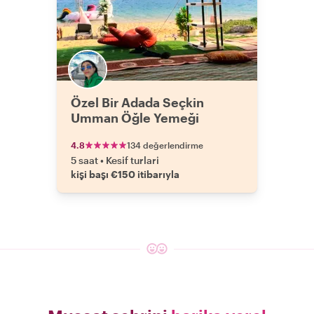
Özel Bir Adada Seçkin
Umman Öğle Yemeği
4.8
134 değerlendirme
5 saat
•
Kesif turlari
kişi başı €150 itibarıyla