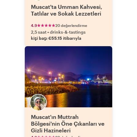
Muscat'ta Umman Kahvesi,
Tatlılar ve Sokak Lezzetleri
4.9
20 değerlendirme
2,5 saat
•
drinks-&-tastings
kişi başı €55.15 itibarıyla
Muscat'ın Muttrah
Bölgesi'nin Öne Çıkanları ve
Gizli Hazineleri