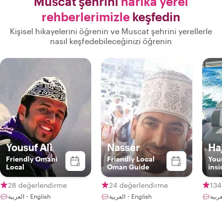
Muscat şehrini
harika yerel
rehberlerimizle
keşfedin
Kişisel hikayelerini öğrenin ve Muscat şehrini yerellerle
nasıl keşfedebileceğinizi öğrenin
Yousuf Ali
Nasser
Ha
Friendly Omani
Friendly Local
You
Local
Oman Guide
insi
28 değerlendirme
24 değerlendirme
134
العربية・English
العربية・English