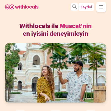
Kaydol
Withlocals ile
Muscat'nin
en iyisini deneyimleyin