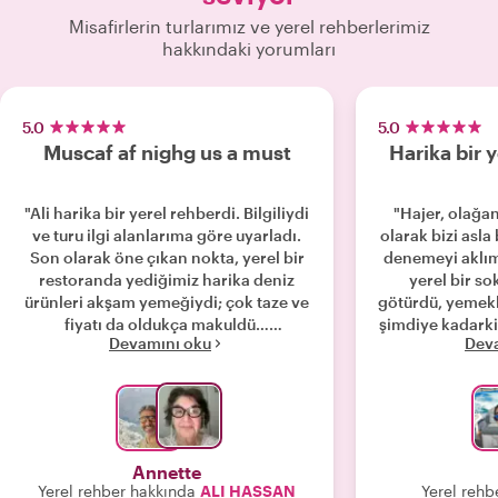
Misafirlerin turlarımız ve yerel rehberlerimiz
hakkındaki yorumları
5.0
5.0
Muscaf af nighg us a must
Harika bir y
"Ali harika bir yerel rehberdi. Bilgiliydi
"Hajer, olağan
ve turu ilgi alanlarıma göre uyarladı.
olarak bizi asl
Son olarak öne çıkan nokta, yerel bir
denemeyi aklım
restoranda yediğimiz harika deniz
yerel bir s
ürünleri akşam yemeğiydi; çok taze ve
götürdü, yemekl
fiyatı da oldukça makuldü…
şimdiye kadarki e
Devamını oku
Dev
Hizmetlerini şiddetle tavsiye ederim."
bir Suriye loka
sonra Hajer, Sou
ve paranın karşı
yerel bir balık
Hajer harika 
döndüğümüzde
Annette
macera ya
Yerel rehber hakkında
ALI HASSAN
Yerel rehb