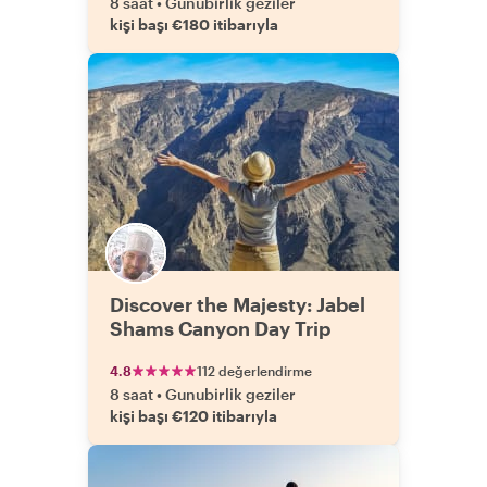
8 saat
•
Gunubirlik geziler
kişi başı €180 itibarıyla
Discover the Majesty: Jabel
Shams Canyon Day Trip
4.8
112 değerlendirme
8 saat
•
Gunubirlik geziler
kişi başı €120 itibarıyla