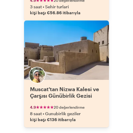
4.9
20 değerlendirme
3 saat
•
Sehir turlari
kişi başı €56.86 itibarıyla
Muscat'tan Nizwa Kalesi ve
Çarşısı Günübirlik Gezisi
4.9
20 değerlendirme
8 saat
•
Gunubirlik geziler
kişi başı €136 itibarıyla