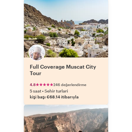
Full Coverage Muscat City
Tour
4.8
246 değerlendirme
5 saat
•
Sehir turlari
kişi başı €68.14 itibarıyla