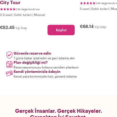
City Tour
246 değerlendir
5 saat
|
Sehir turlari
|
Mus
246 değerlendirme
2,5 saat
|
Sehir turlari
|
Muscat
€68.14
€52.45
kişi başı
kişi başı
Keşfet
Güvenle rezerve edin
7 güne kadar iptal edin ve geri ödeme alın
Plan değişikliği mi?
Rezervasyonunuzu kolayca yeniden planlayın
Kendi yönteminizle ödeyin
Kendi para biriminizde hızlı, güvenli ödeme
Gerçek İnsanlar. Gerçek Hikayeler.