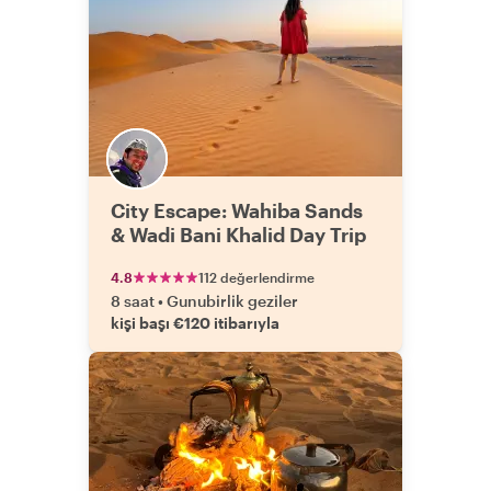
City Escape: Wahiba Sands
& Wadi Bani Khalid Day Trip
4.8
112 değerlendirme
8 saat
•
Gunubirlik geziler
kişi başı €120 itibarıyla