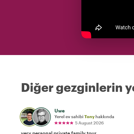
Diğer gezginlerin y
Uwe
Yerel ev sahibi
Tony
hakkında
5 August 2026
very personal private family tour