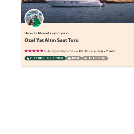
Hajer ile Muscat keyfini çıkar
Özel Yat Altın Saat Turu
•
•
134 değerlendirme
€130.00
kişi başı
2 saat
CITY HIGHLIGHT TOUR
BOAT
AILE DOSTU