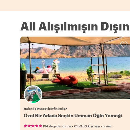
All Alışılmışın Dışı
Hajer ile Muscat keyfini çıkar
Özel Bir Adada Seçkin Umman Öğle Yemeği
•
•
134 değerlendirme
€150.00
kişi başı
5 saat