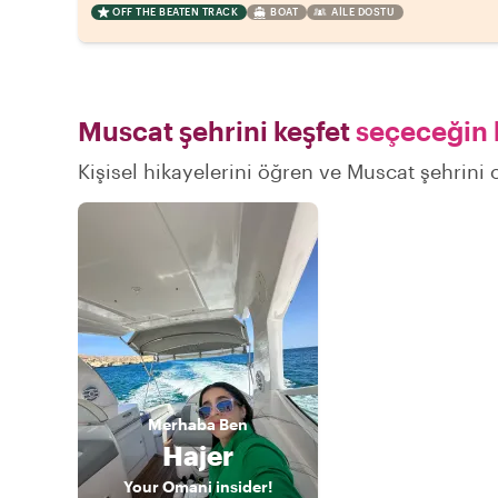
OFF THE BEATEN TRACK
BOAT
AILE DOSTU
Muscat şehrini keşfet
seçeceğin b
Kişisel hikayelerini öğren ve Muscat şehrini o
Merhaba
Ben
Hajer
Your Omani insider!