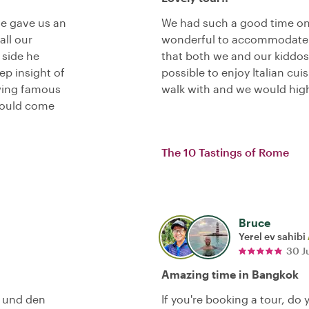
He gave us an
We had such a good time on
all our
wonderful to accommodate 
 side he
that both we and our kiddos
p insight of
possible to enjoy Italian cui
wing famous
walk with and we would hig
hould come
The 10 Tastings of Rome
Bruce
Yerel ev sahibi
30 J
Amazing time in Bangkok
t und den
If you're booking a tour, do 