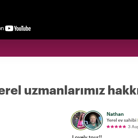
erel uzmanlarımız hakk
Nathan
Yerel ev sahibi
3 Au
Lovely tour!!