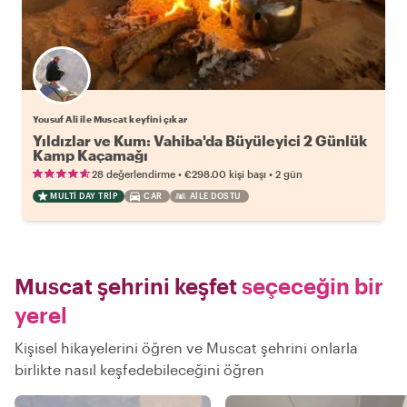
Yousuf Ali ile Muscat keyfini çıkar
Yıldızlar ve Kum: Vahiba'da Büyüleyici 2 Günlük
Kamp Kaçamağı
•
•
28 değerlendirme
€298.00
kişi başı
2 gün
MULTI DAY TRIP
CAR
AILE DOSTU
Muscat şehrini keşfet
seçeceğin bir
yerel
Kişisel hikayelerini öğren ve Muscat şehrini onlarla
birlikte nasıl keşfedebileceğini öğren