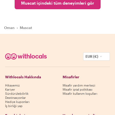
Muscat içindeki tüm deneyimleri gör
Oman
›
Muscat
EUR (€)
Withlocals Hakkında
Misafirler
Hikayemiz
Misafir yardım merkezi
Kariyer
Misafir iptal politikası
Sürdürülebilirlik
Misafir kullanım koşulları
Destinasyonlar
Hediye kuponları
İş birliği yap