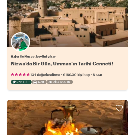
Hajer ile Muscat keyfini çıkar
Nizwa'da Bir Gün, Umman'ın Tarihi Cenneti!
•
•
134 değerlendirme
€180.00
kişi başı
8 saat
DAY TRIP
CAR
AILE DOSTU