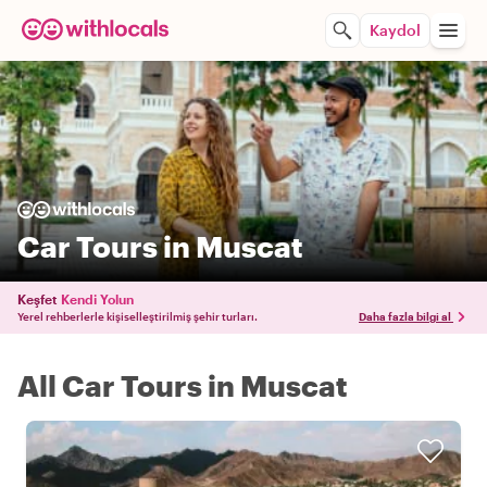
Kaydol
Car Tours in Muscat
Keşfet
Kendi Yolun
Yerel rehberlerle kişiselleştirilmiş şehir turları.
Daha fazla bilgi al
All Car Tours in Muscat