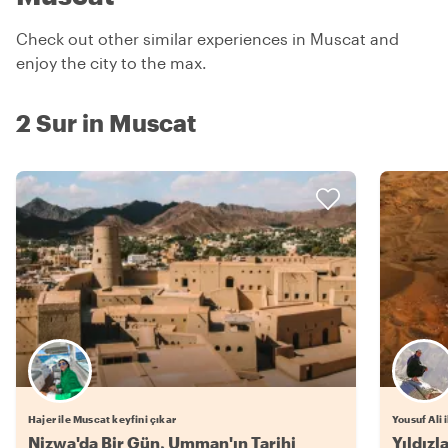
Check out other similar experiences in Muscat and
enjoy the city to the max.
2 Sur in Muscat
Hajer ile Muscat keyfini çıkar
Yousuf Ali 
Nizwa'da Bir Gün, Umman'ın Tarihi
Yıldızl