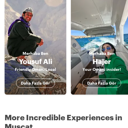
Merhaba
Ben
Merhaba
Ben
Yousuf Ali
Hajer
Friendly Omani Local
Your Omani insider!
Daha Fazla Gör
Daha Fazla Gör
More Incredible Experiences in
Muscat