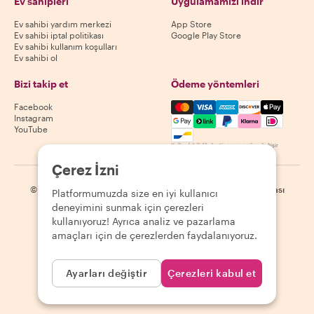
Ev sahipleri
Uygulamamızı indir
Ev sahibi yardım merkezi
App Store
Ev sahibi iptal politikası
Google Play Store
Ev sahibi kullanım koşulları
Ev sahibi ol
Bizi takip et
Ödeme yöntemleri
Mastercard, Visa, Amex, Di
Facebook
Instagram
YouTube
Kullanılabilirlik destinasyona göre değişir
Çerez İzni
©
2026
Withlocals.com
|
Gizlilik Politikası
|
Çerezler
|
Site haritası
Platformumuzda size en iyi kullanıcı
deneyimini sunmak için çerezleri
kullanıyoruz! Ayrıca analiz ve pazarlama
amaçları için de çerezlerden faydalanıyoruz.
Ayarları değiştir
Çerezleri kabul et