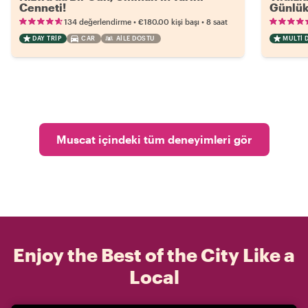
Cenneti!
Günlü
•
•
134 değerlendirme
€180.00
kişi başı
8 saat
DAY TRIP
CAR
AILE DOSTU
MULTI D
Muscat içindeki tüm deneyimleri gör
Enjoy the Best of the City Like a
Local