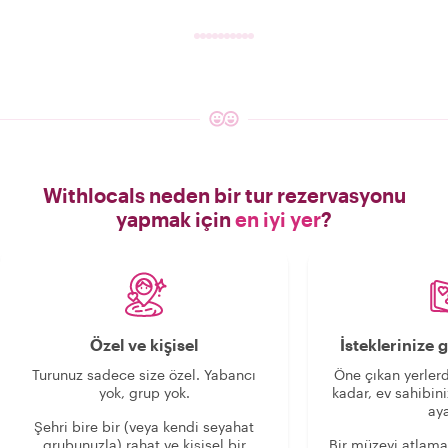
Withlocals neden bir tur rezervasyonu
yapmak için
en iyi yer
?
Özel ve kişisel
İsteklerinize
Turunuz sadece size özel. Yabancı
Öne çıkan yerlerd
yok, grup yok.
kadar, ev sahibini
aya
Şehri bire bir (veya kendi seyahat
grubunuzla) rahat ve kişisel bir
Bir müzeyi atlama