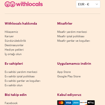
EUR
-
€
Withlocals hakkında
Misafirler
Hikayemiz
Misafir yardım merkezi
Kariyer
Misafir iptal politikası
Sürdürülebilirlik
Misafir şartlar ve koşulları
Destinasyonlar
Hediye çekleri
İş ortağı olun
Ev sahipleri
Uygulamamızı indirin
Ev sahibi yardım merkezi
App Store
Ev sahibi iptal politikası
Google Play Store
Ev sahibi şartlar ve koşulları
Ev sahibi olun
Bizi takip edin
Kabul ediyoruz
Mastercard, Visa, Amex, Di
Facebook