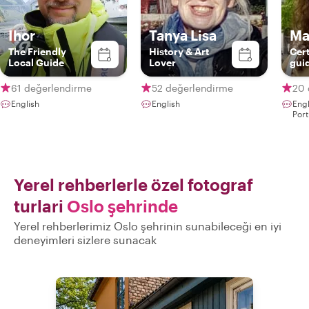
Ihor
Tanya Lisa
Ma
The Friendly
History & Art
Cert
Local Guide
Lover
gui
61 değerlendirme
52 değerlendirme
20 
English
English
Eng
Por
Yerel rehberlerle özel fotograf
turlari
Oslo şehrinde
Yerel rehberlerimiz Oslo şehrinin sunabileceği en iyi
deneyimleri sizlere sunacak