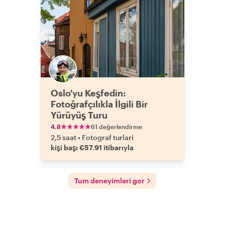
Oslo'yu Keşfedin:
Fotoğrafçılıkla İlgili Bir
Yürüyüş Turu
4.8
61 değerlendirme
2,5 saat
•
Fotograf turlari
kişi başı €57.91 itibarıyla
Tum deneyimleri gor