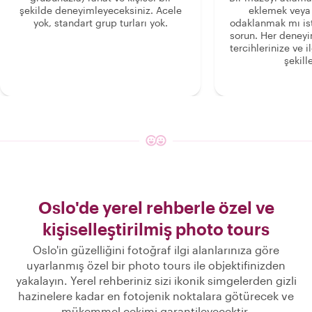
şekilde deneyimleyeceksiniz. Acele
eklemek veya
yok, standart grup turları yok.
odaklanmak mı is
sorun. Her deney
tercihlerinize ve i
şekille
Oslo'de yerel rehberle özel ve
kişiselleştirilmiş photo tours
Oslo'in güzelliğini fotoğraf ilgi alanlarınıza göre
uyarlanmış özel bir photo tours ile objektifinizden
yakalayın. Yerel rehberiniz sizi ikonik simgelerden gizli
hazinelere kadar en fotojenik noktalara götürecek ve
mükemmel çekimi garantileyecektir.