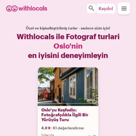
Kaydol
Özel ve kişiselleştirilmiş turlar - sadece sizin için!
Withlocals ile Fotograf turlari
Oslo'nin
en iyisini deneyimleyin
Oslo'yu Keşfedin:
Fotoğrafçılıkla İlgili Bir
Yürüyüş Turu
4.8
·
61 değerlendirme
İtibarıyla