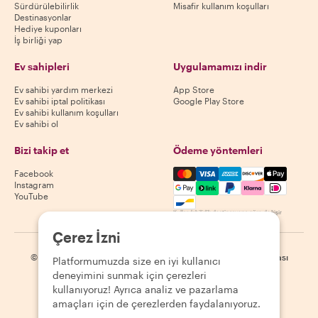
Sürdürülebilirlik
Misafir kullanım koşulları
Destinasyonlar
Hediye kuponları
İş birliği yap
Ev sahipleri
Uygulamamızı indir
Ev sahibi yardım merkezi
App Store
Ev sahibi iptal politikası
Google Play Store
Ev sahibi kullanım koşulları
Ev sahibi ol
Bizi takip et
Ödeme yöntemleri
Mastercard, Visa, Amex, Di
Facebook
Instagram
YouTube
Kullanılabilirlik destinasyona göre değişir
Çerez İzni
©
2026
Withlocals.com
|
Gizlilik Politikası
|
Çerezler
|
Site haritası
Platformumuzda size en iyi kullanıcı
deneyimini sunmak için çerezleri
kullanıyoruz! Ayrıca analiz ve pazarlama
amaçları için de çerezlerden faydalanıyoruz.