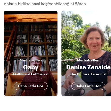
onlarla birlikte nasıl keşfedebileceğini öğren
Merhaba
Ben
Merhaba
Ben
Gaby
Denise Zenaide
CulChural Enthusiast
The Cultural Fusionist
Daha Fazla Gör
Daha Fazla Gör