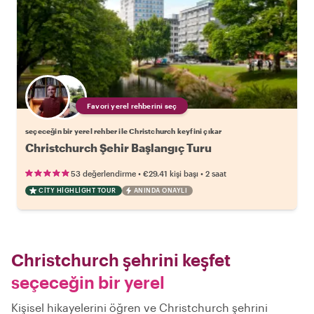
Favori yerel rehberini seç
seçeceğin bir yerel rehber ile Christchurch keyfini çıkar
Christchurch Şehir Başlangıç Turu
•
•
53 değerlendirme
€29.41
kişi başı
2 saat
CITY HIGHLIGHT TOUR
ANINDA ONAYLI
Christchurch şehrini keşfet
seçeceğin bir yerel
Kişisel hikayelerini öğren ve Christchurch şehrini