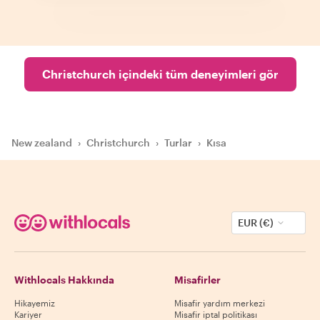
Christchurch içindeki tüm deneyimleri gör
New zealand
›
Christchurch
›
Turlar
›
Kısa
EUR (€)
Withlocals Hakkında
Misafirler
Hikayemiz
Misafir yardım merkezi
Kariyer
Misafir iptal politikası