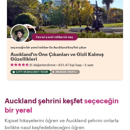
Favori yerel rehberini seç
seçeceğin bir yerel rehber ile Auckland keyfini çıkar
Auckland'ın Öne Çıkanları ve Gizli Kalmış
Güzellikleri
•
•
21 değerlendirme
€51.47
kişi başı
3 saat
CITY HIGHLIGHT TOUR
ANINDA ONAYLI
Auckland şehrini keşfet
seçeceğin
bir yerel
Kişisel hikayelerini öğren ve Auckland şehrini onlarla
birlikte nasıl keşfedebileceğini öğren