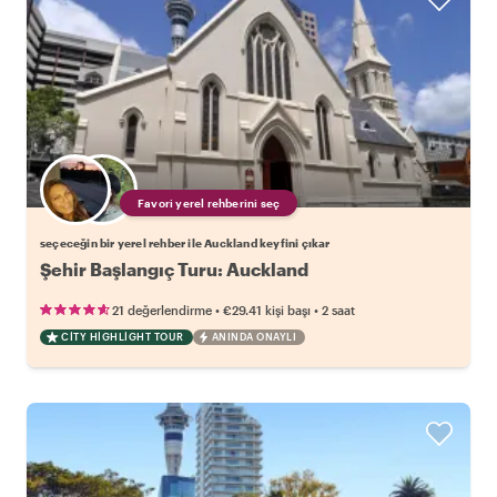
Favori yerel rehberini seç
seçeceğin bir yerel rehber ile Auckland keyfini çıkar
Şehir Başlangıç Turu: Auckland
•
•
21 değerlendirme
€29.41
kişi başı
2 saat
CITY HIGHLIGHT TOUR
ANINDA ONAYLI