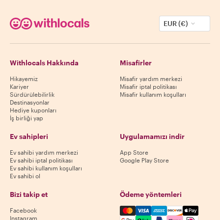
EUR (€)
Withlocals Hakkında
Misafirler
Hikayemiz
Misafir yardım merkezi
Kariyer
Misafir iptal politikası
Sürdürülebilirlik
Misafir kullanım koşulları
Destinasyonlar
Hediye kuponları
İş birliği yap
Ev sahipleri
Uygulamamızı indir
Ev sahibi yardım merkezi
App Store
Ev sahibi iptal politikası
Google Play Store
Ev sahibi kullanım koşulları
Ev sahibi ol
Bizi takip et
Ödeme yöntemleri
Mastercard, Visa, Amex, Di
Facebook
Instagram