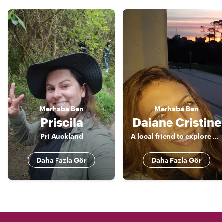
Merhaba
Ben
Merhaba
Ben
Priscila
Daiane Cristine
Pri Auckland
A local friend to explore around!
Daha Fazla Gör
Daha Fazla Gör