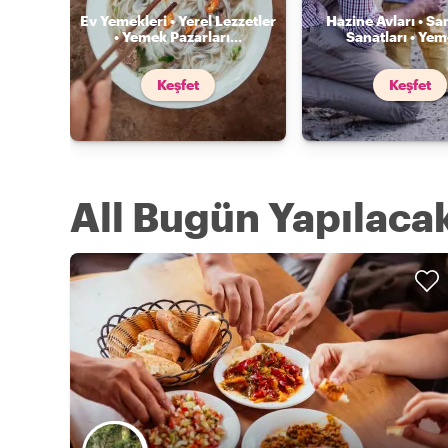
Ev Yemekleri • Yerel Lezzetler
Hazine Avları • Sa
• Yemek Pazarları
...
Sanatları • Ye
Keşfet
Keşfet
All Bugün Yapılacak