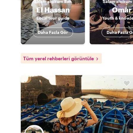
Salam aleikum
Ben
Salam aleikum
El Hassan
Omar
Local tour guide
Youth & knowl
Daha Fazla Gör
Daha Fazla G
Tüm yerel rehberleri görüntüle