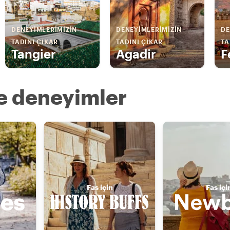
DENEYIMLERIMIZIN
DENEYIMLERIMIZIN
DE
TADINI ÇIKAR
TADINI ÇIKAR
TA
Tangier
Agadir
F
re deneyimler
Fas için
Fas içi