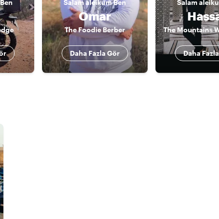
Ben
Salam aleikum
Ben
Salam aleik
Omar
Hass
edge
The Foodie Berber
ör
Daha Fazla Gör
Daha Fazla