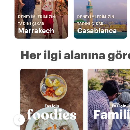
DENEYIMLERIMIZIN
DENEYIMLERIMIZIN
TADINI ÇIKAR
TADINI ÇIKAR
Marrakech
Casablanca
Her ilgi alanına gö
Fas için
Fas için