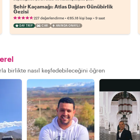
Şehir Kaçamağı: Atlas Dağları Günübirlik
Gezisi
•
•
227 değerlendirme
€85.18
kişi başı
9 saat
DAY TRIP
CAR
ANINDA ONAYLI
erel
rla birlikte nasıl keşfedebileceğini öğren