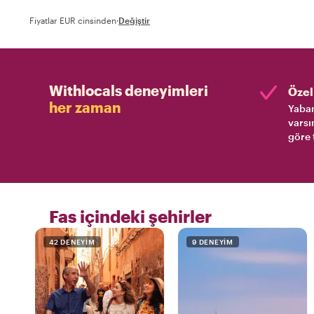
Fiyatlar EUR cinsinden
·
Değiştir
Withlocals deneyimleri
Özel 
her zaman
Yaban
varsı
göre 
Fas içindeki şehirler
42 DENEYIM
9 DENEYIM