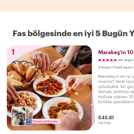
Fas bölgesinde en iyi 5 Bugün 
1
Marakeş'in 10
460 değerl
3 hours
|
Food tours
Marakeş'in en iyi 
mısınız? Yerel lezz
yolculukta, bir gu
damak zevkinizi ta
tuzluya uzanan 10 
birlikte içecekleri
Marakeş'te lezzetl
bekliyor.
€45.81
Favori yerlini seç
kişi başı