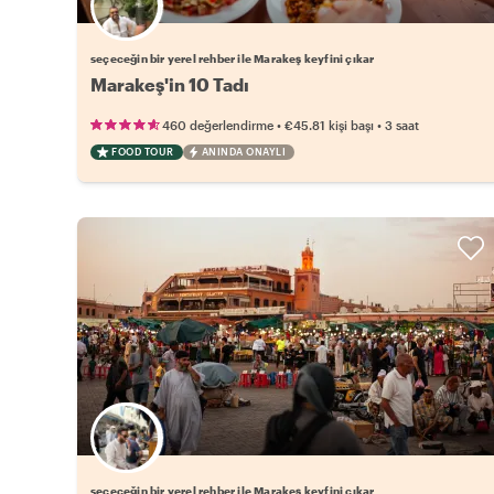
Favori yerel rehberini seç
seçeceğin bir yerel rehber ile Marakeş keyfini çıkar
Marakeş'in 10 Tadı
•
•
460 değerlendirme
€45.81
kişi başı
3 saat
FOOD TOUR
ANINDA ONAYLI
Favori yerel rehberini seç
seçeceğin bir yerel rehber ile Marakeş keyfini çıkar