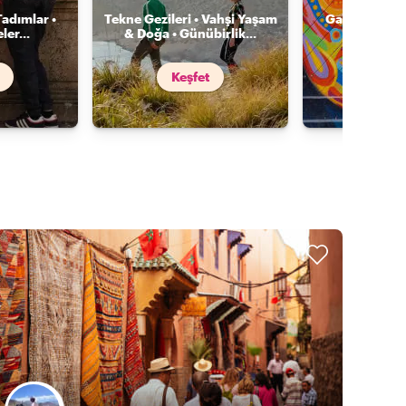
Tadımlar •
Tekne Gezileri • Vahşi Yaşam
Galeriler • S
ler
...
& Doğa • Günübirlik
...
Mimari •
Keşfet
Keş