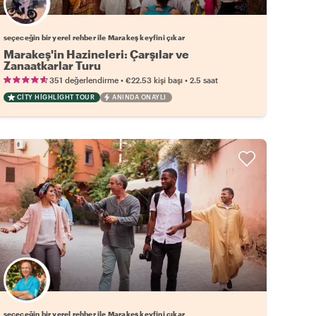
Favori yerel rehberini seç
seçeceğin bir yerel rehber ile Marakeş keyfini çıkar
Marakeş'in Hazineleri: Çarşılar ve
Zanaatkarlar Turu
•
•
351 değerlendirme
€22.53
kişi başı
2.5 saat
CITY HIGHLIGHT TOUR
ANINDA ONAYLI
Favori yerel rehberini seç
seçeceğin bir yerel rehber ile Marakeş keyfini çıkar