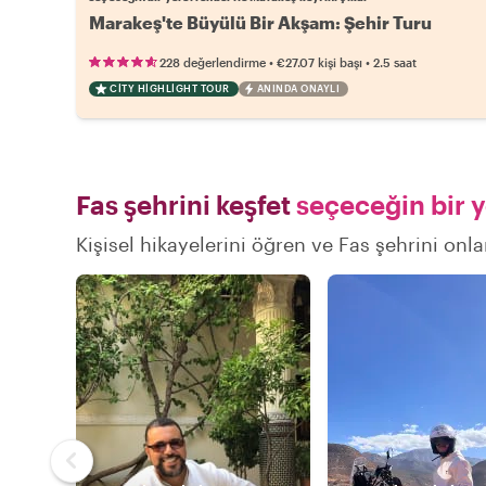
Marakeş'te Büyülü Bir Akşam: Şehir Turu
•
•
228 değerlendirme
€27.07
kişi başı
2.5 saat
CITY HIGHLIGHT TOUR
ANINDA ONAYLI
Fas şehrini keşfet
seçeceğin bir y
Kişisel hikayelerini öğren ve Fas şehrini onla