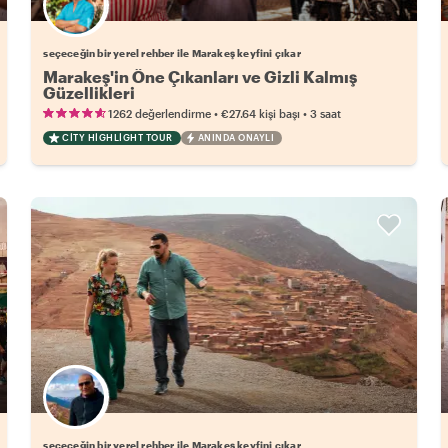
Favori yerel rehberini seç
seçeceğin bir yerel rehber ile Marakeş keyfini çıkar
Marakeş'in Öne Çıkanları ve Gizli Kalmış
Güzellikleri
•
•
1262 değerlendirme
€27.64
kişi başı
3 saat
CITY HIGHLIGHT TOUR
ANINDA ONAYLI
Favori yerel rehberini seç
seçeceğin bir yerel rehber ile Marakeş keyfini çıkar