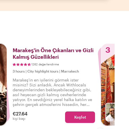
3
Marakeş'in Öne Çıkanları ve Gizli
Kalmış Güzellikleri
1262 değerlendirme
3 hours
|
City highlight tours
|
Marrakech
Marakeş'in en iyilerini görmek ister
misiniz? Sizi anladık. Ancak Withlocals
deneyimlerinden bekleyebileceğiniz gibi,
asıl heyecan gizli kalmış cevherlerinde
yatıyor. En sevdiğiniz yerel halka katılın ve
şehrin gerçek atmosferini hissedin, her
şeye sahip bu turda, böylece şunu
€27.64
söyleyebilirsiniz: Gerçek Marakeş'i
Keşfet
Fa
kişi başı
deneyimledim!