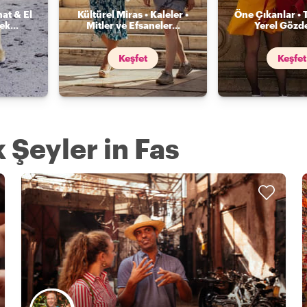
nat & El
Kültürel Miras • Kaleler •
Öne Çıkanlar • 
mek
...
Mitler ve Efsaneler
...
Yerel Gözde
Keşfet
Keşfet
 Şeyler in Fas