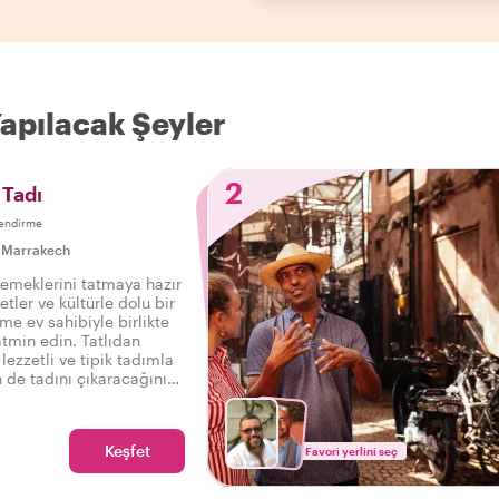
Yapılacak Şeyler
2
 Tadı
endirme
|
Marrakech
yemeklerini tatmaya hazır
etler ve kültürle dolu bir
rme ev sahibiyle birlikte
tmin edin. Tatlıdan
lezzetli ve tipik tadımla
n de tadını çıkaracağınız
i bir yemek turu sizi
Keşfet
Favori yerlini seç