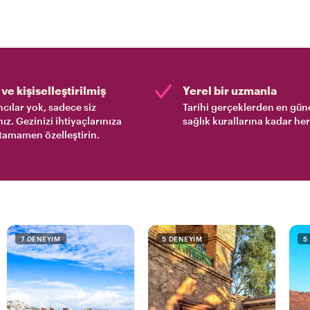
ve kişiselleştirilmiş
Yerel bir uzmanla
cılar yok, sadece siz
Tarihi gerçeklerden en gün
nız. Gezinizi ihtiyaçlarınıza
sağlık kurallarına kadar her
tamamen özelleştirin.
7 DENEYIM
5 DENEYIM
5