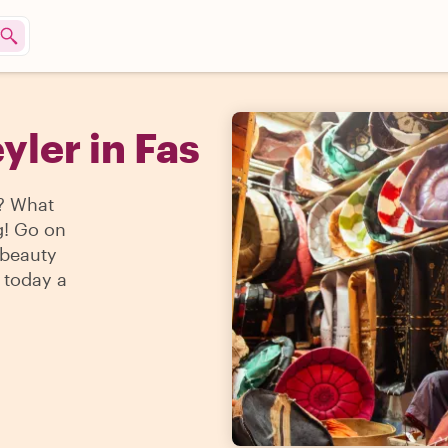
yler in Fas
? What
ng! Go on
 beauty
e today a