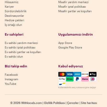
Hikayemiz
Misafir yardım merkezi
Kariyer
Misafir iptal politikası
Sürdürülebilirlik
Misafir şartlar ve koşulları
Destinasyonlar
Hediye çekleri
İş ortağı olun
Ev sahipleri
Uygulamamızı indirin
Ev sahibi yardım merkezi
App Store
Ev sahibi iptal politikası
Google Play Store
Ev sahibi şartlar ve koşulları
Ev sahibi olun
Bizi takip edin
Kabul ediyoruz
Mastercard, Visa, Amex, Di
Facebook
Instagram
YouTube
Kullanılabilirlik varış noktasına göre değişir
©
2026
Withlocals.com
|
Gizlilik Politikası
|
Çerezler
|
Site haritası