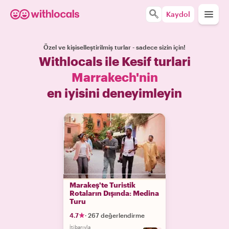
Kaydol
Özel ve kişiselleştirilmiş turlar - sadece sizin için!
Withlocals ile Kesif turlari
Marrakech'nin
en iyisini deneyimleyin
Marakeş'te Turistik
Rotaların Dışında: Medina
Turu
4.7
·
267 değerlendirme
İtibarıyla