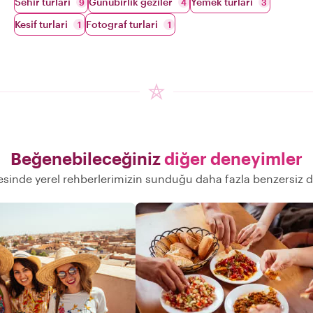
Sehir turlari
Gunubirlik geziler
Yemek turlari
9
4
3
Kesif turlari
Fotograf turlari
1
1
Beğenebileceğiniz
diğer deneyimler
sinde yerel rehberlerimizin sunduğu daha fazla benzersiz 