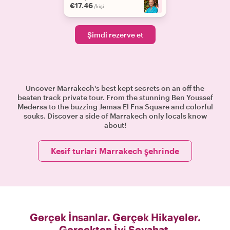
€17.46
+
4
/kişi
Şimdi rezerve et
Uncover Marrakech's best kept secrets on an off the
beaten track private tour. From the stunning Ben Youssef
Medersa to the buzzing Jemaa El Fna Square and colorful
souks. Discover a side of Marrakech only locals know
about!
Kesif turlari Marrakech şehrinde
Gerçek İnsanlar. Gerçek Hikayeler.
Gerçekten İyi Seyahat.