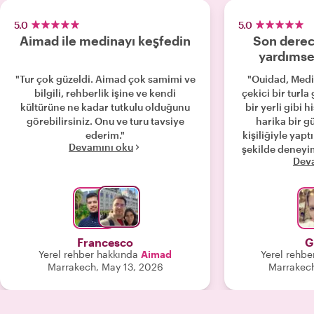
5.0
5.0
Aimad ile medinayı keşfedin
Son derec
yardımsev
"Tur çok güzeldi. Aimad çok samimi ve
"Ouidad, Medin
bilgili, rehberlik işine ve kendi
çekici bir turla
kültürüne ne kadar tutkulu olduğunu
bir yerli gibi 
görebilirsiniz. Onu ve turu tavsiye
harika bir g
ederim."
kişiliğiyle yapt
Devamını oku
şekilde deneyi
Dev
tur yapmanız
Francesco
G
Yerel rehber hakkında
Aimad
Yerel rehbe
Marrakech, May 13, 2026
Marrakec