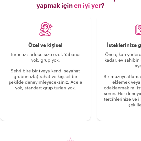
yapmak için
en iyi yer
?
Özel ve kişisel
İsteklerinize
Turunuz sadece size özel. Yabancı
Öne çıkan yerlerd
yok, grup yok.
kadar, ev sahibini
aya
Şehri bire bir (veya kendi seyahat
grubunuzla) rahat ve kişisel bir
Bir müzeyi atlama
şekilde deneyimleyeceksiniz. Acele
eklemek veya
yok, standart grup turları yok.
odaklanmak mı is
sorun. Her deney
tercihlerinize ve i
şekille