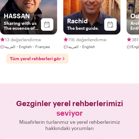
HASSAN
Ou
Rachid
Sharing with us
Arc
The essence of
The best guide.
Ent
Berber culture
13 değerlendirme
116 değerlendirme
381
العربية・English・Français
العربية・English
Engl
Tüm yerel rehberleri gör
Gezginler yerel rehberlerimizi
seviyor
Misafirlerin turlarımız ve yerel rehberlerimiz
hakkındaki yorumları