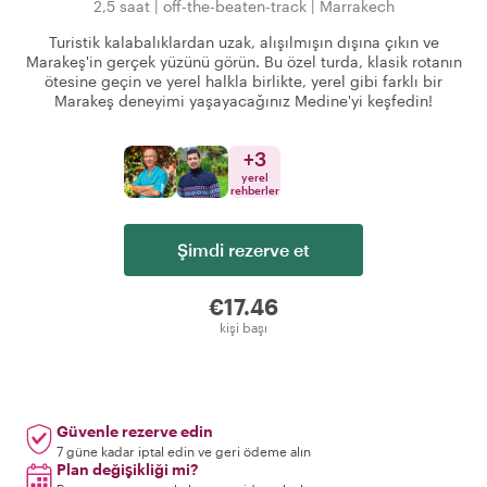
2,5 saat
|
off-the-beaten-track
|
Marrakech
Turistik kalabalıklardan uzak, alışılmışın dışına çıkın ve
Marakeş'in gerçek yüzünü görün. Bu özel turda, klasik rotanın
ötesine geçin ve yerel halkla birlikte, yerel gibi farklı bir
Marakeş deneyimi yaşayacağınız Medine'yi keşfedin!
+
3
yerel
rehberler
Şimdi rezerve et
€17.46
kişi başı
Güvenle rezerve edin
7 güne kadar iptal edin ve geri ödeme alın
Plan değişikliği mi?