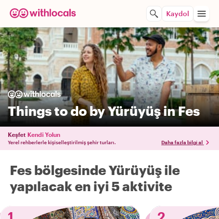
Kaydol
Things to do by Yürüyüş in Fes
Keşfet
Kendi Yolun
Yerel rehberlerle kişiselleştirilmiş şehir turları.
Daha fazla bilgi al
Fes bölgesinde Yürüyüş ile
yapılacak en iyi 5 aktivite
1
2