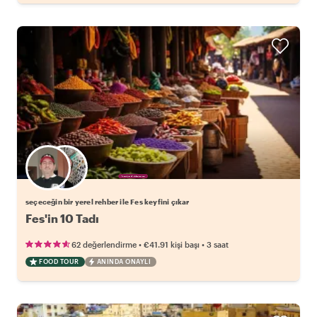
Favori yerel rehberini seç
seçeceğin bir yerel rehber ile Fes keyfini çıkar
Fes'in 10 Tadı
•
•
62 değerlendirme
€41.91
kişi başı
3 saat
FOOD TOUR
ANINDA ONAYLI