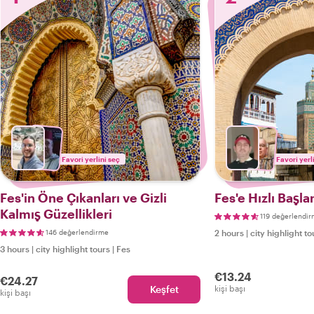
Favori yerlini seç
Favori yerl
Fes'in Öne Çıkanları ve Gizli
Fes'e Hızlı Başla
Kalmış Güzellikleri
119 değerlendi
146 değerlendirme
2 hours
|
city highlight to
3 hours
|
city highlight tours
|
Fes
€13.24
€24.27
Keşfet
kişi başı
kişi başı