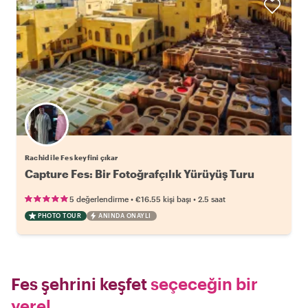
Rachid ile Fes keyfini çıkar
Capture Fes: Bir Fotoğrafçılık Yürüyüş Turu
•
•
5 değerlendirme
€16.55
kişi başı
2.5 saat
PHOTO TOUR
ANINDA ONAYLI
Fes şehrini keşfet
seçeceğin bir
yerel