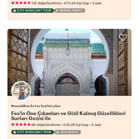
•
•
119 değerlendirme
€13.24
kişi başı
2 saat
CITY HIGHLIGHT TOUR
ANINDA ONAYLI
Noureddine ile Fes keyfini çıkar
Fes'in Öne Çıkanları ve Gizli Kalmış Güzellikleri
Surları Gezisi ile
•
•
68 değerlendirme
€42.28
kişi başı
5 saat
CITY HIGHLIGHT TOUR
AILE DOSTU