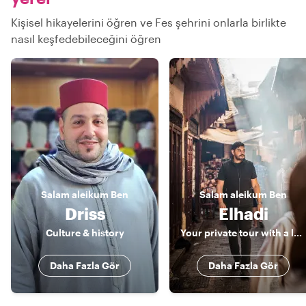
Kişisel hikayelerini öğren ve Fes şehrini onlarla birlikte
nasıl keşfedebileceğini öğren
Salam aleikum
Ben
Salam aleikum
Ben
Driss
Elhadi
Culture & history
Your private tour with a local
Daha Fazla Gör
Daha Fazla Gör