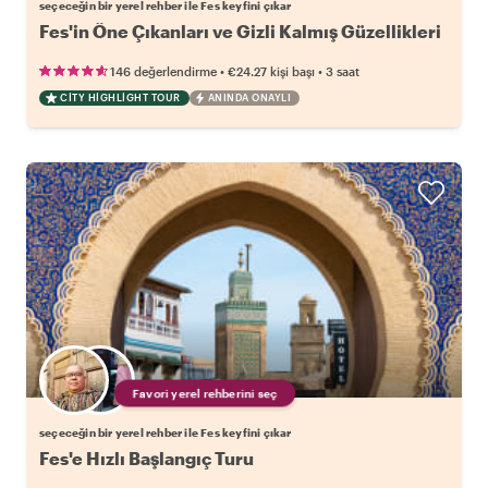
seçeceğin bir yerel rehber ile Fes keyfini çıkar
Fes'in Öne Çıkanları ve Gizli Kalmış Güzellikleri
•
•
146 değerlendirme
€24.27
kişi başı
3 saat
CITY HIGHLIGHT TOUR
ANINDA ONAYLI
Favori yerel rehberini seç
seçeceğin bir yerel rehber ile Fes keyfini çıkar
Fes'e Hızlı Başlangıç Turu