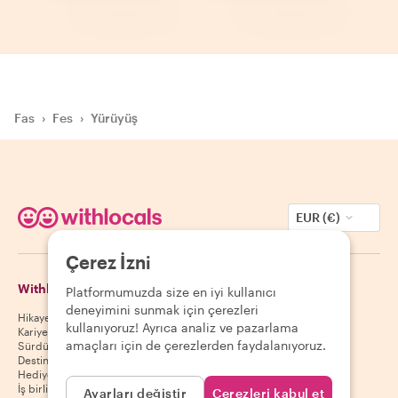
Fas
›
Fes
›
Yürüyüş
EUR (€)
Çerez İzni
Withlocals Hakkında
Misafirler
Platformumuzda size en iyi kullanıcı
deneyimini sunmak için çerezleri
Hikayemiz
Misafir yardım merkezi
kullanıyoruz! Ayrıca analiz ve pazarlama
Kariyer
Misafir iptal politikası
amaçları için de çerezlerden faydalanıyoruz.
Sürdürülebilirlik
Misafir kullanım koşulları
Destinasyonlar
Hediye kuponları
İş birliği yap
Ayarları değiştir
Çerezleri kabul et