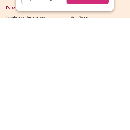
Ev sahipleri
Uygulamamızı indir
Ev sahibi yardım merkezi
App Store
Ev sahibi iptal politikası
Google Play Store
Ev sahibi kullanım koşulları
Ev sahibi ol
Bizi takip et
Ödeme yöntemleri
Mastercard, Visa, Amex, Di
Facebook
Instagram
YouTube
Kullanılabilirlik destinasyona göre değişir
©
2026
Withlocals.com
|
Gizlilik Politikası
|
Çerezler
|
Site haritası