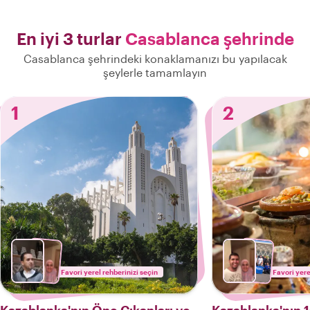
En iyi 3 turlar
Casablanca şehrinde
Casablanca şehrindeki konaklamanızı bu yapılacak
şeylerle tamamlayın
1
2
Favori yerel rehberinizi seçin
Favori yere