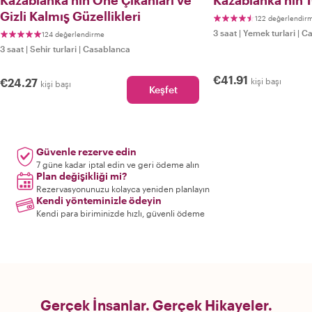
Kazablanka'nın Öne Çıkanları ve
Kazablanka'nın 1
Gizli Kalmış Güzellikleri
122 değerlendir
3 saat
|
Yemek turlari
|
Ca
124 değerlendirme
3 saat
|
Sehir turlari
|
Casablanca
€41.91
€24.27
kişi başı
kişi başı
Keşfet
Güvenle rezerve edin
7 güne kadar iptal edin ve geri ödeme alın
Plan değişikliği mi?
Rezervasyonunuzu kolayca yeniden planlayın
Kendi yönteminizle ödeyin
Kendi para biriminizde hızlı, güvenli ödeme
Gerçek İnsanlar. Gerçek Hikayeler.