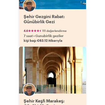
Şehir Gezgini Rabat:
Günübirlik Gezi
4.6
111 değerlendirme
7 saat
•
Gunubirlik geziler
kişi başı €63.12 itibarıyla
Şehir Keşfi Marakeş: