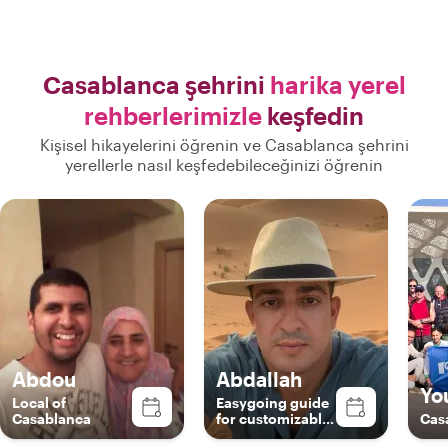
Casablanca şehrini
harika yerel
rehberlerimizle
keşfedin
Kişisel hikayelerini öğrenin ve Casablanca şehrini
yerellerle nasıl keşfedebileceğinizi öğrenin
Abdou
Abdallah
Yo
Local of
Easygoing guide
Casablanca
for customizable
Cas
tours