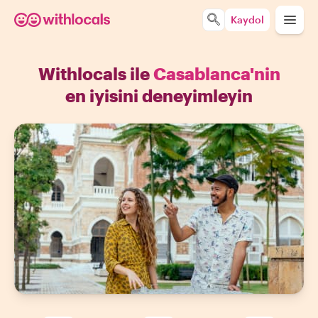
Kaydol
Withlocals ile
Casablanca'nin
en iyisini deneyimleyin