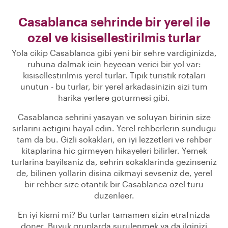
Casablanca sehrinde bir yerel ile
ozel ve kisisellestirilmis turlar
Yola cikip Casablanca gibi yeni bir sehre vardiginizda,
ruhuna dalmak icin heyecan verici bir yol var:
kisisellestirilmis yerel turlar. Tipik turistik rotalari
unutun - bu turlar, bir yerel arkadasinizin sizi tum
harika yerlere goturmesi gibi.
Casablanca sehrini yasayan ve soluyan birinin size
sirlarini actigini hayal edin. Yerel rehberlerin sundugu
tam da bu. Gizli sokaklari, en iyi lezzetleri ve rehber
kitaplarina hic girmeyen hikayeleri bilirler. Yemek
turlarina bayilsaniz da, sehrin sokaklarinda gezinseniz
de, bilinen yollarin disina cikmayi sevseniz de, yerel
bir rehber size otantik bir Casablanca ozel turu
duzenleer.
En iyi kismi mi? Bu turlar tamamen sizin etrafnizda
doner. Buyuk gruplarda surulenmek ya da ilginizi