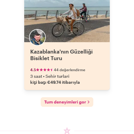
Kazablanka'nın Güzelliği
Bisiklet Turu
4.5
44 değerlendirme
3 saat
•
Sehir turlari
kişi başı €49.74 itibarıyla
Tum deneyimleri gor