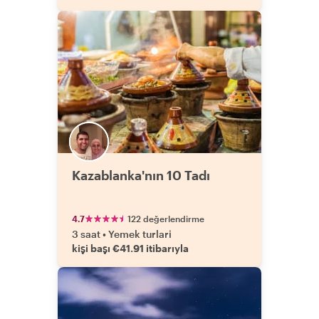
Kazablanka'nın 10 Tadı
4.7
122 değerlendirme
3 saat
•
Yemek turlari
kişi başı €41.91 itibarıyla