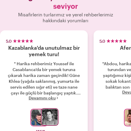
seviyor
Misafirlerin turlarımız ve yerel rehberlerimiz
hakkındaki yorumları
5.0
5.0
Kazablanka'da unutulmaz bir
Afer
yemek turu!
" Harika rehberimiz Youssef ile
"Abdou, harika 
Casablanca'da bir yemek turuna
turundan ve
çıkarak harika zaman geçirdik! Güne
yaptığımız kiş
Khlea (yağda saklanmış, yumurta ile
sokak lokant
servis edilen sığır eti) ve taze nane
balıktan son 
Dev
çayı ile güçlü bir başlangıç yaptık.
Devamını oku
Ardından taze istiridye, yengeç ve
karides için pazarı ziyaret ettik;
kesinlikle çok lezzetliydi (en azından
benim için, gerçi grubun geri kalanı da
cesurca denedi!). Daha sonra Oreo,
KitKat ve hatta kahve ile