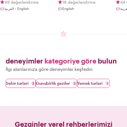
49 değerlendirme
18 değerlendirme
44 
العربية・English
English
deneyimler
kategoriye göre
bulun
İlgi alanlarınıza göre deneyimler keşfedin
Sehir turlari
Gunubirlik geziler
Yemek turlari
3
3
1
Gezginler yerel rehberlerimizi