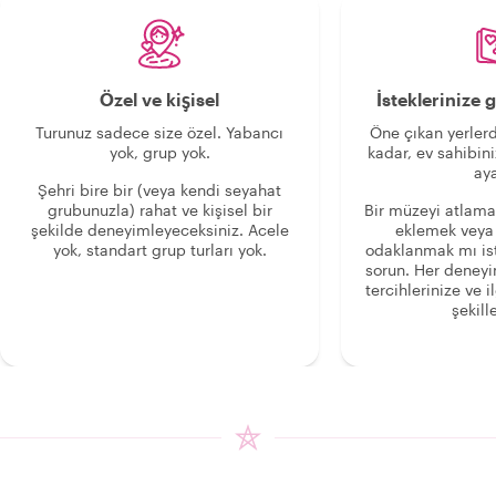
Özel ve kişisel
İsteklerinize
Turunuz sadece size özel. Yabancı
Öne çıkan yerlerd
yok, grup yok.
kadar, ev sahibini
aya
Şehri bire bir (veya kendi seyahat
grubunuzla) rahat ve kişisel bir
Bir müzeyi atlama
şekilde deneyimleyeceksiniz. Acele
eklemek veya
yok, standart grup turları yok.
odaklanmak mı is
sorun. Her deney
tercihlerinize ve i
şekille