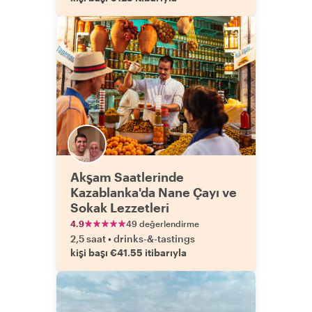
Akşam Saatlerinde
Kazablanka'da Nane Çayı ve
Sokak Lezzetleri
4.9
49 değerlendirme
2,5 saat
•
drinks-&-tastings
kişi başı €41.55 itibarıyla