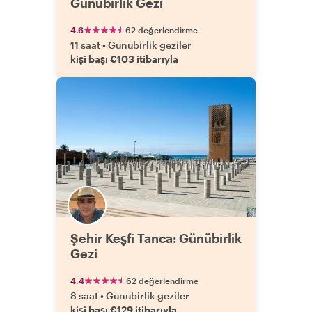
Günübirlik Gezi
4.6
62 değerlendirme
11 saat
•
Gunubirlik geziler
kişi başı €103 itibarıyla
Şehir Keşfi Tanca: Günübirlik
Gezi
4.4
62 değerlendirme
8 saat
•
Gunubirlik geziler
kişi başı €129 itibarıyla