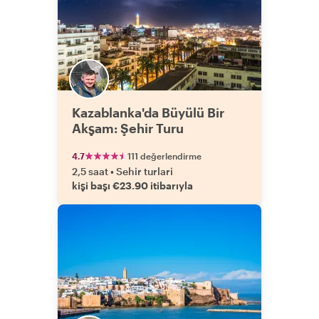
Kazablanka'da Büyülü Bir
Akşam: Şehir Turu
4.7
111 değerlendirme
2,5 saat
•
Sehir turlari
kişi başı €23.90 itibarıyla