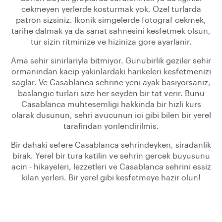
cekmeyen yerlerde kosturmak yok. Ozel turlarda
patron sizsiniz. Ikonik simgelerde fotograf cekmek,
tarihe dalmak ya da sanat sahnesini kesfetmek olsun,
tur sizin ritminize ve hiziniza gore ayarlanir.
Ama sehir sinirlariyla bitmiyor. Gunubirlik geziler sehir
ormanindan kacip yakinlardaki harikeleri kesfetmenizi
saglar. Ve Casablanca sehrine yeni ayak basiyorsaniz,
baslangic turlari size her seyden bir tat verir. Bunu
Casablanca muhtesemligi hakkinda bir hizli kurs
olarak dusunun, sehri avucunun ici gibi bilen bir yerel
tarafindan yonlendirilmis.
Bir dahaki sefere Casablanca sehrindeyken, siradanlik
birak. Yerel bir tura katilin ve sehrin gercek buyusunu
acin - hikayeleri, lezzetleri ve Casablanca sehrini essiz
kilan yerleri. Bir yerel gibi kesfetmeye hazir olun!