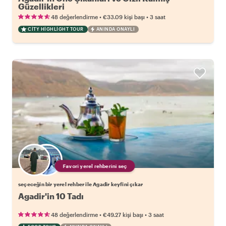
Güzellikleri
•
•
48 değerlendirme
€33.09
kişi başı
3 saat
CITY HIGHLIGHT TOUR
ANINDA ONAYLI
Favori yerel rehberini seç
seçeceğin bir yerel rehber ile Agadir keyfini çıkar
Agadir'in 10 Tadı
•
•
48 değerlendirme
€49.27
kişi başı
3 saat