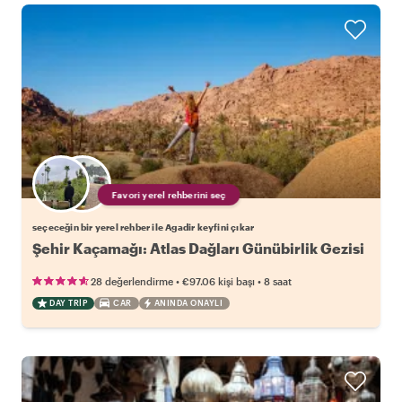
Favori yerel rehberini seç
seçeceğin bir yerel rehber ile Agadir keyfini çıkar
Şehir Kaçamağı: Atlas Dağları Günübirlik Gezisi
•
•
28 değerlendirme
€97.06
kişi başı
8 saat
DAY TRIP
CAR
ANINDA ONAYLI