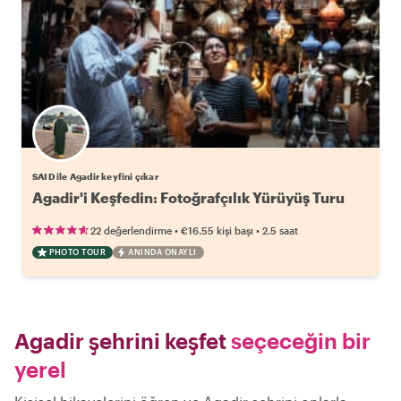
SAID ile Agadir keyfini çıkar
Agadir'i Keşfedin: Fotoğrafçılık Yürüyüş Turu
•
•
22 değerlendirme
€16.55
kişi başı
2.5 saat
PHOTO TOUR
ANINDA ONAYLI
Agadir şehrini keşfet
seçeceğin bir
yerel