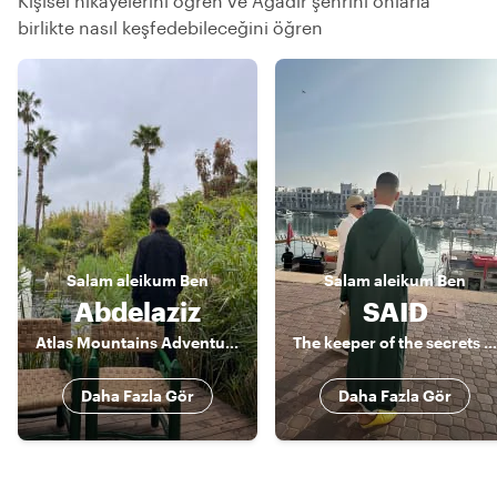
Kişisel hikayelerini öğren ve Agadir şehrini onlarla
birlikte nasıl keşfedebileceğini öğren
Salam aleikum
Ben
Salam aleikum
Ben
Abdelaziz
SAID
Atlas Mountains Adventure Guide & Amazigh Culture Expert
The keeper of the secrets of Agadir
Daha Fazla Gör
Daha Fazla Gör