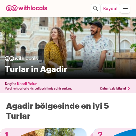
Kaydol
Turlar in Agadir
Keşfet
Kendi Yolun
Yerel rehberlerle kişiselleştirilmiş şehir turları.
Daha fazla bilgi al
Agadir bölgesinde en iyi 5
Turlar
1
2