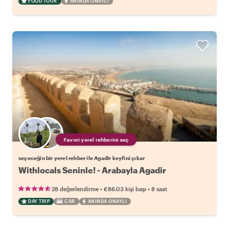
FOOD TOUR
ANINDA ONAYLI
Favori yerel rehberini seç
seçeceğin bir yerel rehber ile Agadir keyfini çıkar
Withlocals Seninle! - Arabayla Agadir
•
•
28 değerlendirme
€86.03
kişi başı
8 saat
DAY TRIP
CAR
ANINDA ONAYLI