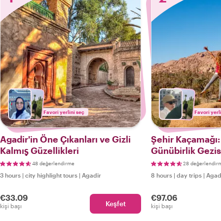
Favori yerlini seç
Favori yerl
Agadir'in Öne Çıkanları ve Gizli
Şehir Kaçamağı: 
Kalmış Güzellikleri
Günübirlik Gezis
48 değerlendirme
28 değerlendir
3 hours
|
city highlight tours
|
Agadir
8 hours
|
day trips
|
Agad
€33.09
€97.06
Keşfet
kişi başı
kişi başı