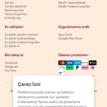
Kariyer
Misafir iptal politikası
Sürdürülebilirlik
Misafir kullanım koşulları
Destinasyonlar
Hediye kuponları
İş birliği yap
Ev sahipleri
Uygulamamızı indir
Ev sahibi yardım merkezi
App Store
Ev sahibi iptal politikası
Google Play Store
Ev sahibi kullanım koşulları
Ev sahibi ol
Bizi takip et
Ödeme yöntemleri
Mastercard, Visa, Amex, Di
Facebook
Instagram
YouTube
Kullanılabilirlik destinasyona göre değişir
Çerez İzni
©
2026
Withlocals.com
|
Gizlilik Politikası
|
Çerezler
|
Site haritası
Platformumuzda size en iyi kullanıcı
deneyimini sunmak için çerezleri
kullanıyoruz! Ayrıca analiz ve pazarlama
amaçları için de çerezlerden faydalanıyoruz.