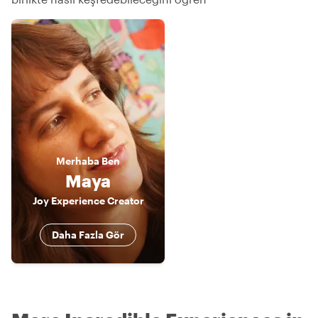
Merhaba
Ben
Maya
Joy Experience Creator
Daha Fazla Gör