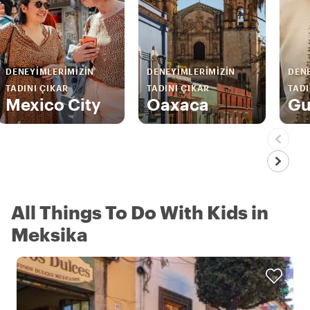
DENEYIMLERIMIZIN
DENEYIMLERIMIZIN
DENE
TADINI ÇIKAR
TADINI ÇIKAR
TADI
Mexico City
Oaxaca
Gu
All Things To Do With Kids in
Meksika