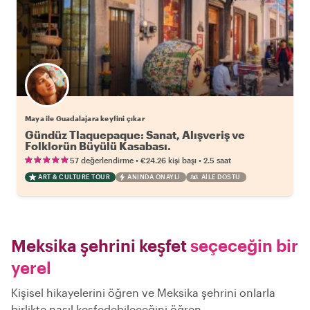
Maya ile Guadalajara keyfini çıkar
Gündüz Tlaquepaque: Sanat, Alışveriş ve
Folklorün Büyülü Kasabası.
•
•
57 değerlendirme
€24.26
kişi başı
2.5 saat
ART & CULTURE TOUR
ANINDA ONAYLI
AILE DOSTU
Meksika şehrini keşfet
seçeceğin bir
yerel
Kişisel hikayelerini öğren ve Meksika şehrini onlarla
birlikte nasıl keşfedebileceğini öğren