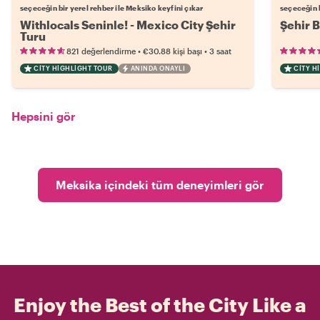
seçeceğin bir yerel rehber ile Meksiko keyfini çıkar
seçeceğin b
Withlocals Seninle! - Mexico City Şehir
Şehir B
Turu
•
•
821 değerlendirme
€30.88
kişi başı
3 saat
CITY HIGHLIGHT TOUR
ANINDA ONAYLI
CITY H
Hepsini gör
Meksika içindeki tüm deneyimleri gör
Enjoy the Best of the City Like a