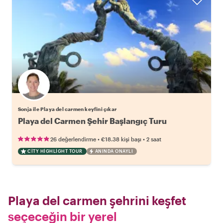
Sonja ile Playa del carmen keyfini çıkar
Playa del Carmen Şehir Başlangıç Turu
•
•
26 değerlendirme
€18.38
kişi başı
2 saat
CITY HIGHLIGHT TOUR
ANINDA ONAYLI
Playa del carmen şehrini keşfet
seçeceğin bir yerel