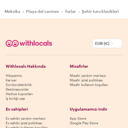
Meksika
›
Playa del carmen
›
Turlar
›
Şehir turu klasikleri
EUR (€)
Withlocals Hakkında
Misafirler
Hikayemiz
Misafir yardım merkezi
Kariyer
Misafir iptal politikası
Sürdürülebilirlik
Misafir kullanım koşulları
Destinasyonlar
Hediye kuponları
İş birliği yap
Ev sahipleri
Uygulamamızı indir
Ev sahibi yardım merkezi
App Store
Ev sahibi iptal politikası
Google Play Store
Ev sahibi kullanım koşulları