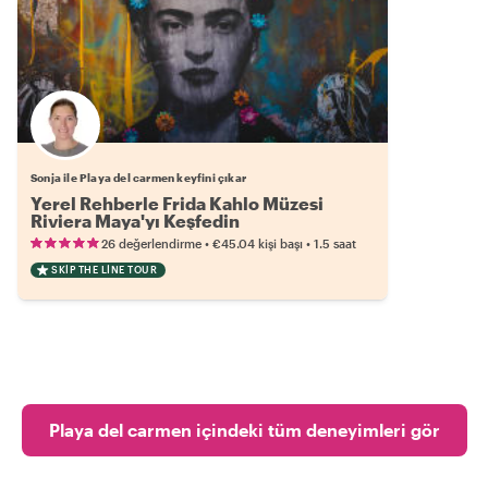
Sonja ile Playa del carmen keyfini çıkar
Yerel Rehberle Frida Kahlo Müzesi
Riviera Maya'yı Keşfedin
•
•
26 değerlendirme
€45.04
kişi başı
1.5 saat
SKIP THE LINE TOUR
Playa del carmen içindeki tüm deneyimleri gör