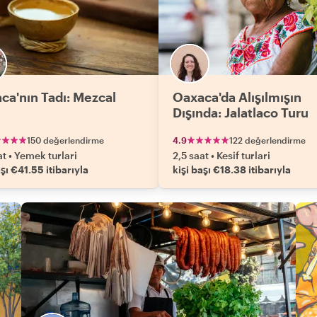
ca'nın Tadı: Mezcal
Oaxaca'da Alışılmışın
Dışında: Jalatlaco Turu
150 değerlendirme
4.9
122 değerlendirme
at
•
Yemek turlari
2,5 saat
•
Kesif turlari
aşı €41.55 itibarıyla
kişi başı €18.38 itibarıyla