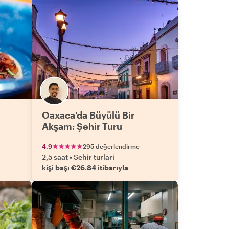
Oaxaca'da Büyülü Bir
Akşam: Şehir Turu
4.9
295 değerlendirme
2,5 saat
•
Sehir turlari
kişi başı €26.84 itibarıyla