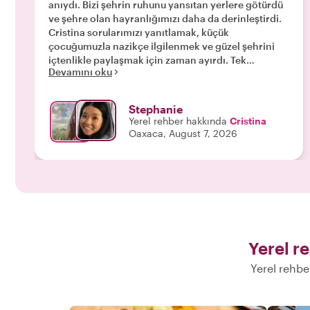
anıydı. Bizi şehrin ruhunu yansıtan yerlere götürdü
ve şehre olan hayranlığımızı daha da derinleştirdi.
Cristina sorularımızı yanıtlamak, küçük
çocuğumuzla nazikçe ilgilenmek ve güzel şehrini
içtenlikle paylaşmak için zaman ayırdı. Tek
Devamını oku
pişmanlığımız, Oaxaca'daki zamanımızın tadını
daha iyi çıkarabilmek için bu tura konaklamamızın
başında katılmamış olmaktı. Kesinlikle tavsiye
Stephanie
ederiz!"
Yerel rehber hakkında
Cristina
Oaxaca, August 7, 2026
Yerel r
Yerel rehbe