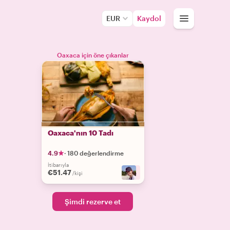
EUR
Kaydol
Oaxaca için öne çıkanlar
Oaxaca'nın 10 Tadı
4.9
·
180 değerlendirme
İtibarıyla
€51.47
+
4
/kişi
Şimdi rezerve et