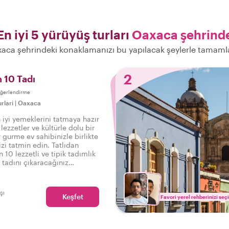
En iyi 5 yürüyüş turları
Oaxaca şehrind
aca şehrindeki konaklamanızı bu yapılacak şeylerle tamaml
2
 10 Tadı
eğerlendirme
rlari
|
Oaxaca
 iyi yemeklerini tatmaya hazır
 lezzetler ve kültürle dolu bir
r gurme ev sahibinizle birlikte
zi tatmin edin. Tatlıdan
 10 lezzetli ve tipik tadımlık
n tadını çıkaracağınız
etli bir yemek turu.
şı
Keşfet
Favori yerel rehberinizi seç