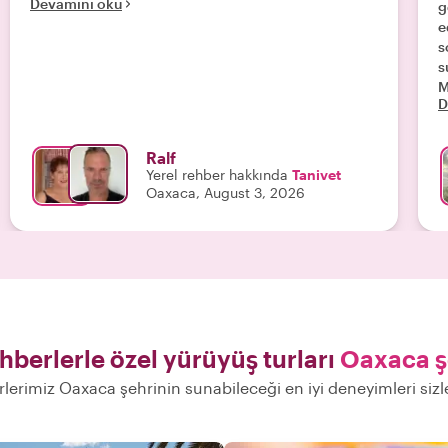
Devamını oku
g
e
s
s
M
D
T
Ralf
Yerel rehber hakkında
Tanivet
Oaxaca, August 3, 2026
ehberlerle özel yürüyüş turları
Oaxaca ş
rlerimiz Oaxaca şehrinin sunabileceği en iyi deneyimleri siz