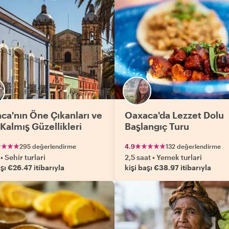
ca'nın Öne Çıkanları ve
Oaxaca'da Lezzet Dolu
 Kalmış Güzellikleri
Başlangıç Turu
295 değerlendirme
4.9
132 değerlendirme
•
Sehir turlari
2,5 saat
•
Yemek turlari
aşı €26.47 itibarıyla
kişi başı €38.97 itibarıyla