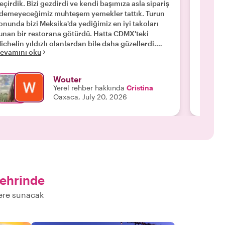
eçirdik. Bizi gezdirdi ve kendi başımıza asla sipariş
planını
demeyeceğimiz muhteşem yemekler tattık. Turun
deneyim
onunda bizi Meksika'da yediğimiz en iyi takoları
çekici v
Devamı
unan bir restorana götürdü. Hatta CDMX'teki
ichelin yıldızlı olanlardan bile daha güzellerdi.
evamını oku
eşekkürler Cristina!"
Wouter
Yerel rehber hakkında
Cristina
Oaxaca, July 20, 2026
ehrinde
lere sunacak