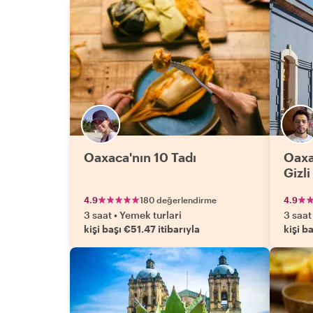
Oaxaca'nın 10 Tadı
Oaxa
Gizli
4.9
180 değerlendirme
4.9
3 saat
•
Yemek turlari
3 saat
kişi başı €51.47 itibarıyla
kişi b