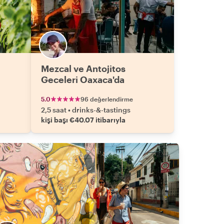
Mezcal ve Antojitos
Geceleri Oaxaca'da
5.0
96 değerlendirme
2,5 saat
•
drinks-&-tastings
kişi başı €40.07 itibarıyla