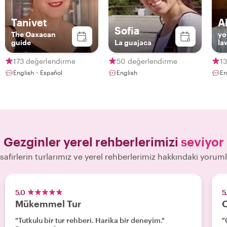
Tanivet
A
Sofia
The Oaxacan
yo
guide
La guajaca
la
173 değerlendirme
50 değerlendirme
1
English・Español
English
En
Gezginler yerel rehberlerimizi
seviyor
safirlerin turlarımız ve yerel rehberlerimiz hakkındaki yoruml
5.0
5
Mükemmel Tur
O
"Tutkulu bir tur rehberi. Harika bir deneyim."
"