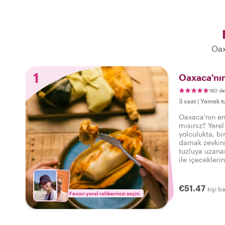
Oax
1
Oaxaca'nın
180 d
3 saat
|
Yemek tu
Oaxaca'nın en
mısınız? Yerel
yolculukta, bi
damak zevkini
tuzluya uzanan
ile içecekleri
Oaxaca'da lezz
€51.47
kişi ba
Favori yerel rehberinizi seçin