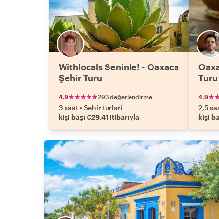
Withlocals Seninle! - Oaxaca
Oaxa
Şehir Turu
Turu
4.9
293 değerlendirme
4.9
3 saat
•
Sehir turlari
2,5 sa
kişi başı €29.41 itibarıyla
kişi b