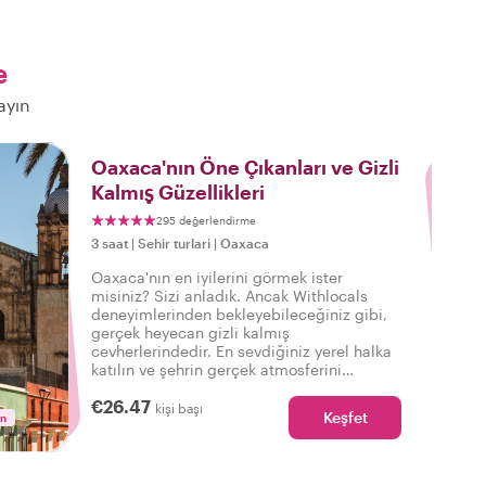
e
ayın
3
Oaxaca'nın Öne Çıkanları ve Gizli
Kalmış Güzellikleri
295 değerlendirme
3 saat
|
Sehir turlari
|
Oaxaca
Oaxaca'nın en iyilerini görmek ister
misiniz? Sizi anladık. Ancak Withlocals
deneyimlerinden bekleyebileceğiniz gibi,
gerçek heyecan gizli kalmış
cevherlerindedir. En sevdiğiniz yerel halka
katılın ve şehrin gerçek atmosferini
hissedin, her şeye sahip bu turda, böylece
€26.47
şunu söyleyebilirsiniz: Gerçek Oaxaca'yı
kişi başı
Keşfet
in
deneyimledim!