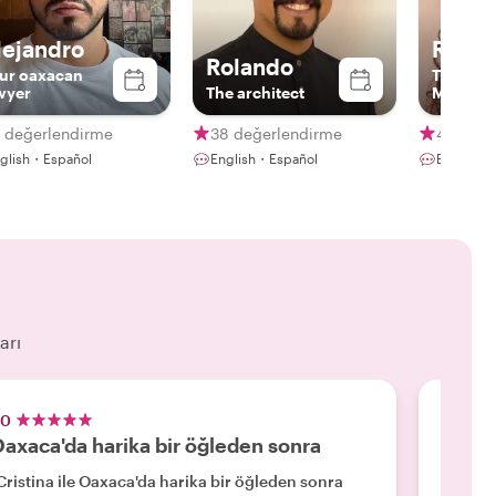
lejandro
Raque
Rolando
ur oaxacan
The Con
wyer
The architect
Meaning
Experie
3 değerlendirme
38 değerlendirme
49 değe
glish・Español
English・Español
English・
arı
.0
5.0
axaca'da harika bir öğleden sonra
Tanive
Cristina ile Oaxaca'da harika bir öğleden sonra
"10 pua