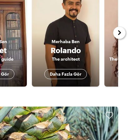
Ben
Merhaba
Ben
Merha
et
Rolando
Raq
 guide
The architect
 Gör
Daha Fazla Gör
Daha Fa