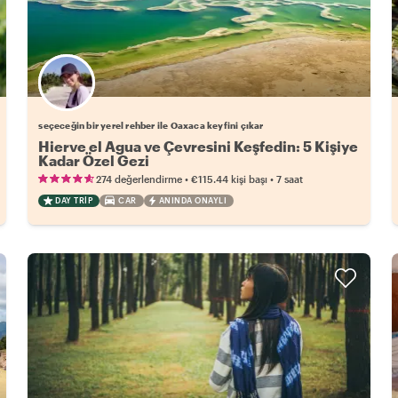
Favori yerel rehberini seç
seçeceğin bir yerel rehber ile Oaxaca keyfini çıkar
Hierve el Agua ve Çevresini Keşfedin: 5 Kişiye
Kadar Özel Gezi
•
•
274 değerlendirme
€115.44
kişi başı
7 saat
DAY TRIP
CAR
ANINDA ONAYLI