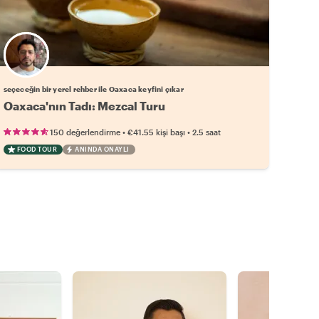
Favori yerel rehberini seç
seçeceğin bir yerel rehber ile Oaxaca keyfini çıkar
Oaxaca'nın Tadı: Mezcal Turu
•
•
150 değerlendirme
€41.55
kişi başı
2.5 saat
FOOD TOUR
ANINDA ONAYLI