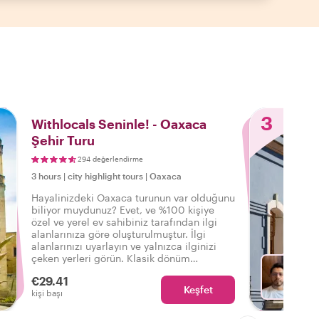
3
Withlocals Seninle! - Oaxaca
Şehir Turu
294 değerlendirme
3 hours
|
city highlight tours
|
Oaxaca
Hayalinizdeki Oaxaca turunun var olduğunu
biliyor muydunuz? Evet, ve %100 kişiye
özel ve yerel ev sahibiniz tarafından ilgi
alanlarınıza göre oluşturulmuştur. İlgi
alanlarınızı uyarlayın ve yalnızca ilginizi
çeken yerleri görün. Klasik dönüm
noktalarından mahalle yürüyüşlerine kadar
€29.41
- istekleriniz bizim için emirdir!
Keşfet
Fa
kişi başı