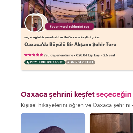
Favori yerel rehberini seç
seçeceğin bir yerel rehber ile Oaxaca keyfini çıkar
Oaxaca'da Büyülü Bir Akşam: Şehir Turu
•
•
295 değerlendirme
€26.84
kişi başı
2.5 saat
CITY HIGHLIGHT TOUR
ANINDA ONAYLI
Oaxaca şehrini keşfet
seçeceğin 
Kişisel hikayelerini öğren ve Oaxaca şehrini 