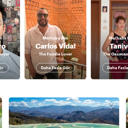
n
Merhaba
Ben
Merhaba
ro
Carlos Vidal
Taniv
awyer
The Foodie Lover
The Oaxacan
ör
Daha Fazla Gör
Daha Fazla