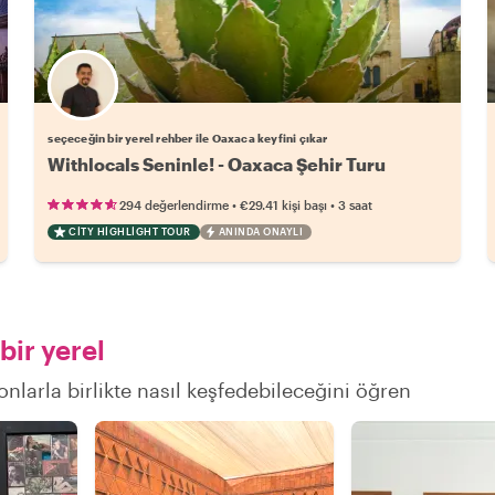
Favori yerel rehberini seç
seçeceğin bir yerel rehber ile Oaxaca keyfini çıkar
Withlocals Seninle! - Oaxaca Şehir Turu
•
•
294 değerlendirme
€29.41
kişi başı
3 saat
CITY HIGHLIGHT TOUR
ANINDA ONAYLI
bir yerel
onlarla birlikte nasıl keşfedebileceğini öğren