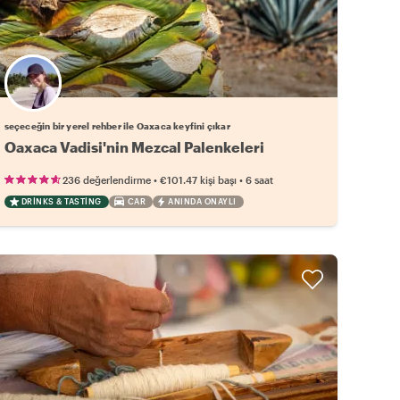
Favori yerel rehberini seç
seçeceğin bir yerel rehber ile Oaxaca keyfini çıkar
Oaxaca Vadisi'nin Mezcal Palenkeleri
•
•
236 değerlendirme
€101.47
kişi başı
6 saat
DRINKS & TASTING
CAR
ANINDA ONAYLI