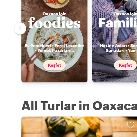
Oaxaca için
Oaxaca içi
Ev Yemekleri • Yerel Lezzetler
Hazine Avları • Sa
• Yemek Pazarları
...
Sanatları • Ye
Keşfet
Keşfet
All Turlar in Oaxac