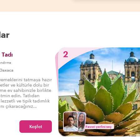
lar
2
 Tadı
endirme
Oaxaca
yemeklerini tatmaya hazır
etler ve kültürle dolu bir
me ev sahibinizle birlikte
tmin edin. Tatlıdan
lezzetli ve tipik tadımlık
ını çıkaracağınız
 bir yemek turu.
Keşfet
Favori yerlini seç