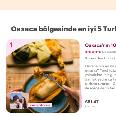
Oaxaca bölgesinde en iyi 5 Tur
1
Oaxaca'nın 10
180 değerl
3 hours
|
food tours
|
Oaxaca'nın en iyi 
mısınız? Yerel lezz
yolculukta, bir gur
damak zevkinizi ta
tuzluya uzanan 10 
ile içeceklerin tad
Oaxaca'da lezzetli
€51.47
Favori yerlini seç
kişi başı