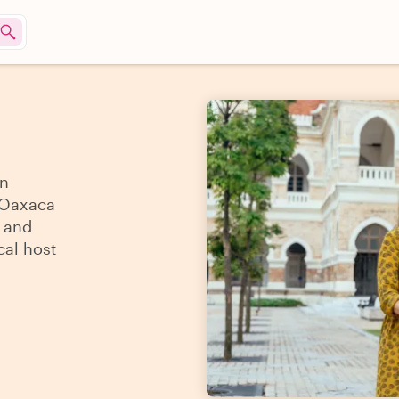
an
n Oaxaca
s and
cal host