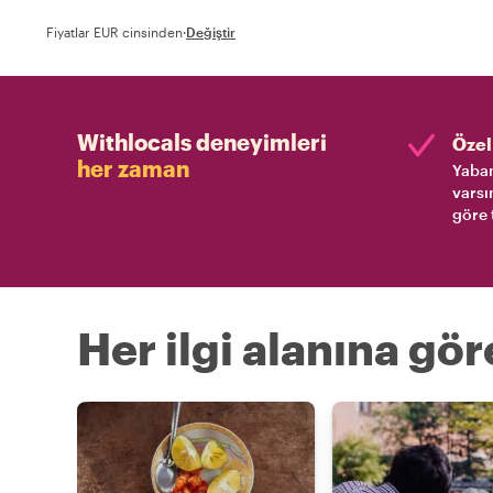
Fiyatlar EUR cinsinden
·
Değiştir
Withlocals deneyimleri
Özel 
her zaman
Yaban
varsı
göre 
Her ilgi alanına gö