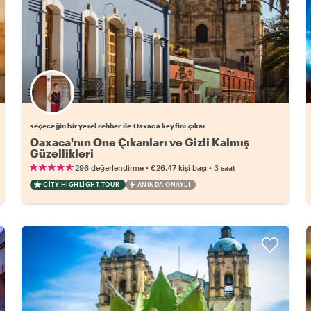
Favori yerel rehberini seç
seçeceğin bir yerel rehber ile Oaxaca keyfini çıkar
Oaxaca'nın Öne Çıkanları ve Gizli Kalmış
Güzellikleri
•
•
296 değerlendirme
€26.47
kişi başı
3 saat
CITY HIGHLIGHT TOUR
ANINDA ONAYLI