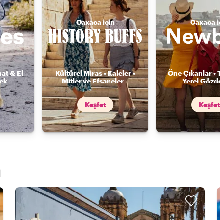
n
Oaxaca için
Oaxaca i
nat & El
Kültürel Miras • Kaleler •
Öne Çıkanlar • 
mek
...
Mitler ve Efsaneler
...
Yerel Gözde
Keşfet
Keşfet
a