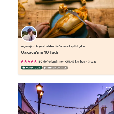
Favori yerel rehberini seç
seçeceğin bir yerel rehber ile Oaxaca keyfini çıkar
Oaxaca'nın 10 Tadı
•
•
180 değerlendirme
€51.47
kişi başı
3 saat
FOOD TOUR
ANINDA ONAYLI