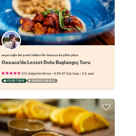
Favori yerel rehberini seç
seçeceğin bir yerel rehber ile Oaxaca keyfini çıkar
Oaxaca'da Lezzet Dolu Başlangıç Turu
•
•
133 değerlendirme
€38.97
kişi başı
2.5 saat
FOOD TOUR
ANINDA ONAYLI