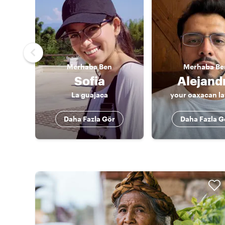
Merhaba
Ben
Merhaba
Be
Sofia
Alejand
La guajaca
your oaxacan l
Daha Fazla Gör
Daha Fazla G