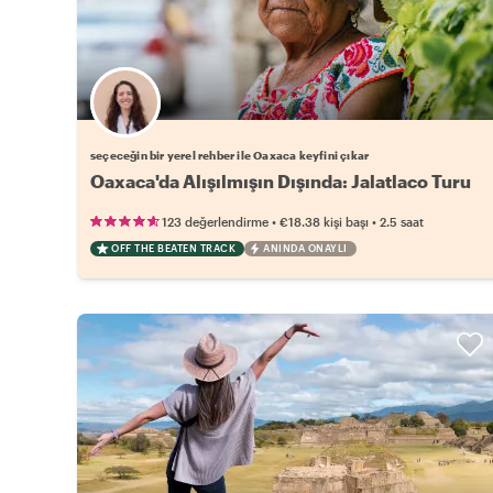
Favori yerel rehberini seç
seçeceğin bir yerel rehber ile Oaxaca keyfini çıkar
Oaxaca'da Alışılmışın Dışında: Jalatlaco Turu
•
•
123 değerlendirme
€18.38
kişi başı
2.5 saat
OFF THE BEATEN TRACK
ANINDA ONAYLI