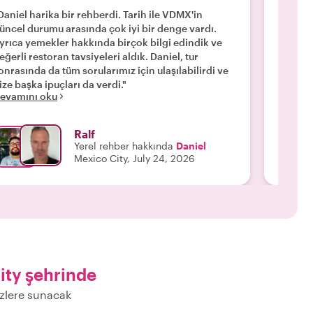
Daniel harika bir rehberdi. Tarih ile VDMX'in
"Meksika
üncel durumu arasında çok iyi bir denge vardı.
anından
yrıca yemekler hakkında birçok bilgi edindik ve
merkezi
eğerli restoran tavsiyeleri aldık. Daniel, tur
Roma No
onrasında da tüm sorularımız için ulaşılabilirdi ve
spesiya
ize başka ipuçları da verdi."
Lezzetl
evamını oku
Devamı
yapardı
Ralf
Yerel rehber hakkında
Daniel
Mexico City, July 24, 2026
ity şehrinde
izlere sunacak