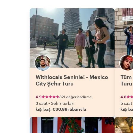
Withlocals Seninle! - Mexico
Tüm 
City Şehir Turu
Turu
4.9
821 değerlendirme
4.8
3 saat
•
Sehir turlari
5 saat
kişi başı €30.88 itibarıyla
kişi b