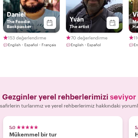
Daniel
V
Yván
The Foodie
Me
Backpacker
The artist
Ha
Gu
153 değerlendirme
70 değerlendirme
1
English・Español・Français
English・Español
En
Gezginler yerel rehberlerimizi
seviyor
safirlerin turlarımız ve yerel rehberlerimiz hakkındaki yoruml
5.0
5
Mükemmel bir tur
H