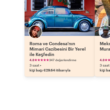
Roma ve Condesa'nın
Meks
Mimari Cazibesini Bir Yerel
Mura
ile Keşfedin
4.8
347 değerlendirme
4.8
3 saat
•
3 saat
kişi başı €29.64 itibarıyla
kişi b