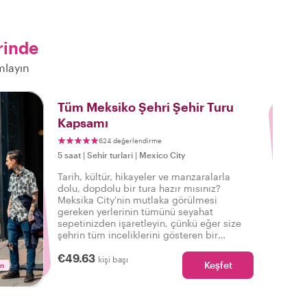
rinde
mlayın
3
Tüm Meksiko Şehri Şehir Turu
Kapsamı
624 değerlendirme
5 saat
|
Sehir turlari
|
Mexico City
Tarih, kültür, hikayeler ve manzaralarla
dolu, dopdolu bir tura hazır mısınız?
Meksika City'nin mutlaka görülmesi
gereken yerlerinin tümünü seyahat
sepetinizden işaretleyin, çünkü eğer size
şehrin tüm inceliklerini gösteren bir
Withlocals turu varsa, o da bu eksiksiz ve
€49.63
kişiselleştirilmiş Meksika City turudur.
kişi başı
Keşfet
in