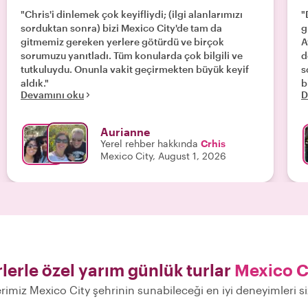
"Chris'i dinlemek çok keyifliydi; (ilgi alanlarımızı
"
sorduktan sonra) bizi Mexico City'de tam da
g
gitmemiz gereken yerlere götürdü ve birçok
A
sorumuzu yanıtladı. Tüm konularda çok bilgili ve
d
tutkuluydu. Onunla vakit geçirmekten büyük keyif
s
aldık."
b
Devamını oku
D
Aurianne
Yerel rehber hakkında
Crhis
Mexico City, August 1, 2026
lerle özel yarım günlük turlar
Mexico C
erimiz Mexico City şehrinin sunabileceği en iyi deneyimleri s