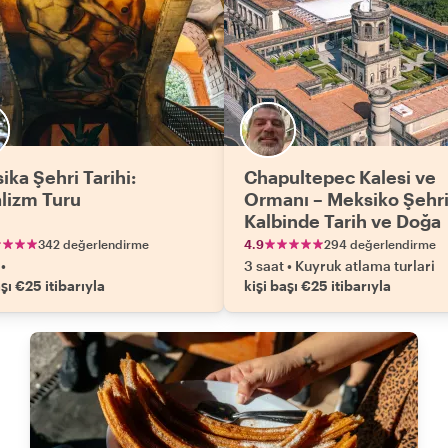
ika Şehri Tarihi:
Chapultepec Kalesi ve
lizm Turu
Ormanı – Meksiko Şehri
Kalbinde Tarih ve Doğa
342 değerlendirme
4.9
294 değerlendirme
•
3 saat
•
Kuyruk atlama turlari
aşı €25 itibarıyla
kişi başı €25 itibarıyla