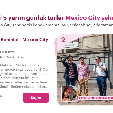
yi 5 yarım günlük turlar
Mexico City şeh
o City şehrindeki konaklamanızı bu yapılacak şeylerle tama
2
 Seninle! - Mexico City
ğerlendirme
lari
|
Mexico City
 Meksiko City turunun var
yor muydunuz? Evet, ve %100
 yerel ev sahibiniz tarafından
ıza göre oluşturulmuştur.
 yerleri özelleştirin ve sadece
 Klasik dönüm noktalarından
şlerine kadar - istekleriniz
rdir!
aşı
Keşfet
Favori yerel rehberinizi seç