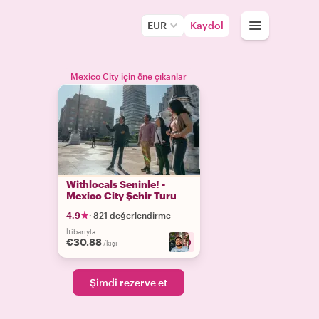
EUR
Kaydol
Mexico City için öne çıkanlar
Withlocals Seninle! -
Mexico City Şehir Turu
4.9
·
821 değerlendirme
İtibarıyla
€30.88
+
10
/kişi
Şimdi rezerve et