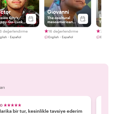
ictor
Giovanni
Luz
xico City's
The cooltural
ppy-Go-Lucky
mesoamerican
The Witt
ide
host
16 değerlendirme
16 değerlendirme
73 değe
glish・Español
English・Español
English・
arı
.0
5.0
arika bir tur, kesinlikle tavsiye ederim
Tek k