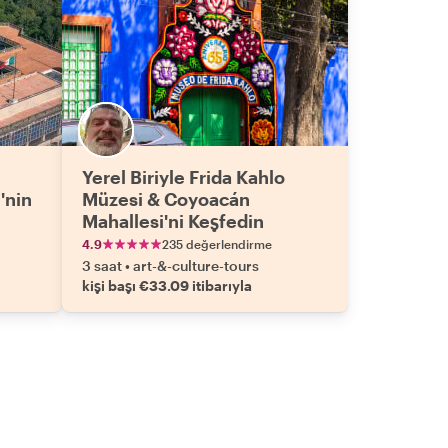
Yerel Biriyle Frida Kahlo
'nin
Müzesi & Coyoacán
Mahallesi'ni Keşfedin
4.9
235 değerlendirme
3 saat
•
art-&-culture-tours
kişi başı €33.09 itibarıyla