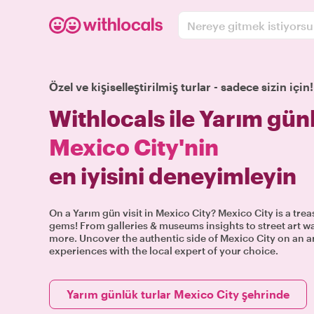
Nereye gitmek istiyors
Özel ve kişiselleştirilmiş turlar - sadece sizin için!
Withlocals ile Yarım günl
Mexico City'nin
en iyisini deneyimleyin
On a Yarım gün visit in Mexico City? Mexico City is a treas
gems! From galleries & museums insights to street art wa
more. Uncover the authentic side of Mexico City on an ar
experiences with the local expert of your choice.
Yarım günlük turlar Mexico City şehrinde