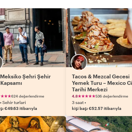
Meksiko Şehri Şehir
Tacos & Mezcal Gecesi
 Kapsamı
Yemek Turu – Mexico Ci
Tarihi Merkezi
624 değerlendirme
4.8
536 değerlendirme
•
Sehir turlari
3 saat
•
aşı €49.63 itibarıyla
kişi başı €52.57 itibarıyla