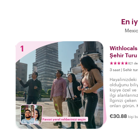
En i
Mexic
1
Withlocals
Şehir Turu
821 de
3 saat
|
Sehir tur
Hayalinizdeki
olduğunu bili
kişiye özel ve
ilgi alanların
İlginizi çeken
onları görün.
mahalle yürüyü
€30.88
bizim için emi
kişi b
Favori yerel rehberinizi seçin