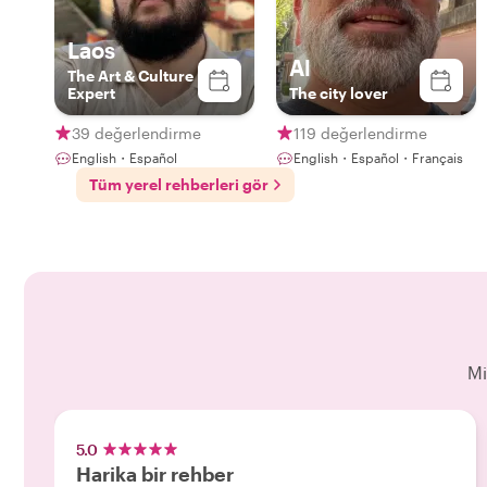
Laos
Al
The Art & Culture
Expert
The city lover
39 değerlendirme
119 değerlendirme
English・Español
English・Español・Français
Tüm yerel rehberleri gör
Mi
5.0
Harika bir rehber