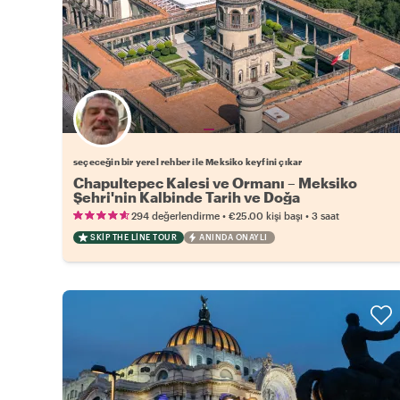
Favori yerel rehberini seç
seçeceğin bir yerel rehber ile Meksiko keyfini çıkar
Chapultepec Kalesi ve Ormanı – Meksiko
Şehri'nin Kalbinde Tarih ve Doğa
•
•
294 değerlendirme
€25.00
kişi başı
3 saat
SKIP THE LINE TOUR
ANINDA ONAYLI