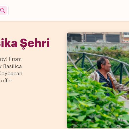
ika Şehri
City! From
y Basilica
 Coyoacan
 offer