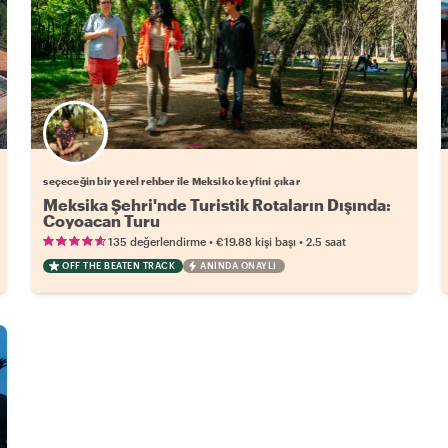
Favori yerel rehberini seç
seçeceğin bir yerel rehber ile Meksiko keyfini çıkar
Meksika Şehri'nde Turistik Rotaların Dışında:
Coyoacan Turu
•
•
135 değerlendirme
€19.88
kişi başı
2.5 saat
OFF THE BEATEN TRACK
ANINDA ONAYLI