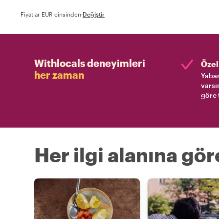
Fiyatlar EUR cinsinden
·
Değiştir
Withlocals deneyimleri
Özel 
her zaman
Yaban
varsı
göre 
Her ilgi alanına gö