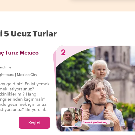
i 5 Ucuz Turlar
2
ıç Turu: Mexico
endirme
ght tours
|
Mexico City
oş geldiniz! En iyi yemek
mek istiyorsunuz?
tkinlikler mi? Hangi
angilerinden kaçınmalı?
rde gezinmek için biraz
tiyorsunuz? Bir yerel ile
ın ve şehir gezinize doğru
 için Meksika Şehri'ne
Keşfet
Favori yerlini seç
ş yapın.