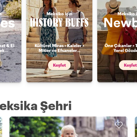
n
Meksiko için
Meksiko i
nat & El
Kültürel Miras • Kaleler •
Öne Çıkanlar • 
mek
...
Mitler ve Efsaneler
...
Yerel Gözde
Keşfet
Keşfet
Meksika Şehri