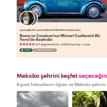
Favori yerel rehberini seç
seçeceğin bir yerel rehber ile Meksiko keyfini çıkar
Roma ve Condesa'nın Mimari Cazibesini Bir
Yerel ile Keşfedin
•
•
347 değerlendirme
€29.64
kişi başı
3 saat
TOUR
ANINDA ONAYLI
Meksiko şehrini keşfet
seçeceğin 
Kişisel hikayelerini öğren ve Meksiko şehrini 