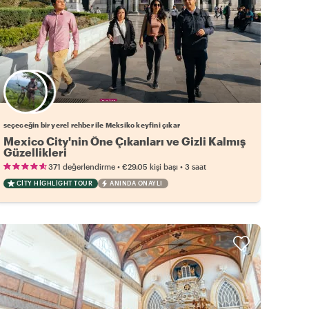
Favori yerel rehberini seç
seçeceğin bir yerel rehber ile Meksiko keyfini çıkar
Mexico City'nin Öne Çıkanları ve Gizli Kalmış
Güzellikleri
•
•
371 değerlendirme
€29.05
kişi başı
3 saat
CITY HIGHLIGHT TOUR
ANINDA ONAYLI