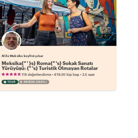
Al ile Meksiko keyfini çıkar
Meksika{" ' }s} Roma{" 's} Sokak Sanatı
Yürüyüşü: {" 's} Turistik Olmayan Rotalar
•
•
119 değerlendirme
€19.30
kişi başı
2.5 saat
TOUR
ANINDA ONAYLI