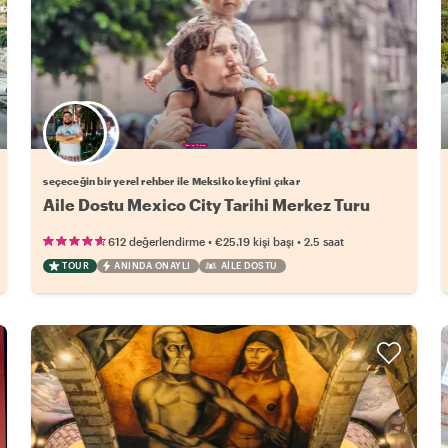
Favori yerel rehberini seç
seçeceğin bir yerel rehber ile Meksiko keyfini çıkar
Aile Dostu Mexico City Tarihi Merkez Turu
•
•
612 değerlendirme
€25.19
kişi başı
2.5 saat
TOUR
ANINDA ONAYLI
AILE DOSTU