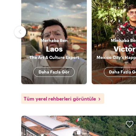
Merhaba
Ben
Merhaba
Be
Laos
Victor
The Art & Culture Expert
Daha Fazla Gör
Daha Fazla G
Tüm yerel rehberleri görüntüle