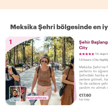
Meksika Şehri bölgesinde en iy
1
Şehir Başlang
City
730 değerl
1.5 hours
|
City highli
Meksika Şehri'ne h
yerlerini mi öğren
Şehirdeki harika e
yerlere gitmeli, h
Ya da sadece şehi
yardım mı almak is
bu özel tura katıl
€17.60
başlangıcı yapmak
Favori yerlini seç
kişi başı
mükemmel bir giri