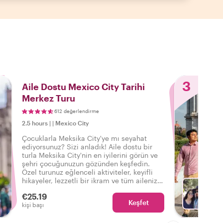
3
Aile Dostu Mexico City Tarihi
Merkez Turu
612 değerlendirme
2.5 hours
|
|
Mexico City
Çocuklarla Meksika City'ye mı seyahat
ediyorsunuz? Sizi anladık! Aile dostu bir
turla Meksika City'nin en iyilerini görün ve
şehri çocuğunuzun gözünden keşfedin.
Özel turunuz eğlenceli aktiviteler, keyifli
hikayeler, lezzetli bir ikram ve tüm ailenizin
sonsuza dek besleyeceği unutulmaz anılar
€25.19
içerir.
Keşfet
Fa
kişi başı