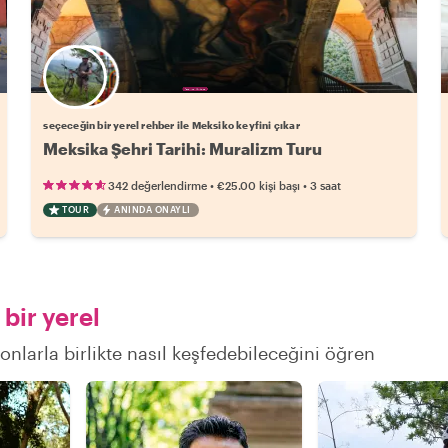
Favori yerel rehberini seç
seçeceğin bir yerel rehber ile Meksiko keyfini çıkar
Meksika Şehri Tarihi: Muralizm Turu
•
•
342 değerlendirme
€25.00
kişi başı
3 saat
TOUR
ANINDA ONAYLI
bir yerel
onlarla birlikte nasıl keşfedebileceğini öğren