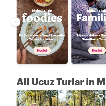
Meksiko için
Meksiko içi
Ev Yemekleri • Yerel Lezzetler
Hazine Avları • Sa
• Yemek Pazarları
...
Sanatları • Ye
Keşfet
Keşfet
All Ucuz Turlar in 