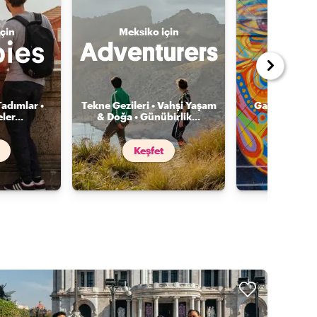
çin
Meksiko için
Meksik
Tadımlar •
Tekne Gezileri • Vahşi Yaşam
Galeriler • S
ler
...
& Doğa • Günübirlik
...
Mimari •
Keşfet
Keş