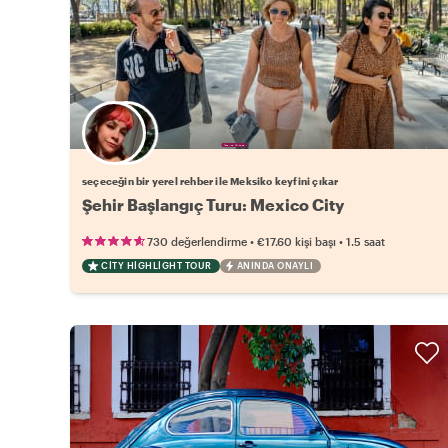
Favori yerel rehberini seç
seçeceğin bir yerel rehber ile Meksiko keyfini çıkar
Şehir Başlangıç Turu: Mexico City
•
•
730 değerlendirme
€17.60
kişi başı
1.5 saat
CITY HIGHLIGHT TOUR
ANINDA ONAYLI