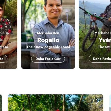
n
Merhaba
Ben
Merhaba
Rogelio
Yvá
Mexico City's Happy-Go-Lucky Guide
The Knowledgeable Local
The arti
ör
Daha Fazla Gör
Daha Fazla