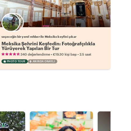
Favori yerel rehberini seç
seçeceğin bir yerel rehber ile Meksiko keyfini çıkar
Meksika Şehrini Keşfedin: Fotoğrafçılıkla
Yürüyerek Yapılan Bir Tur
•
•
340 değerlendirme
€19.30
kişi başı
2.5 saat
PHOTO TOUR
ANINDA ONAYLI