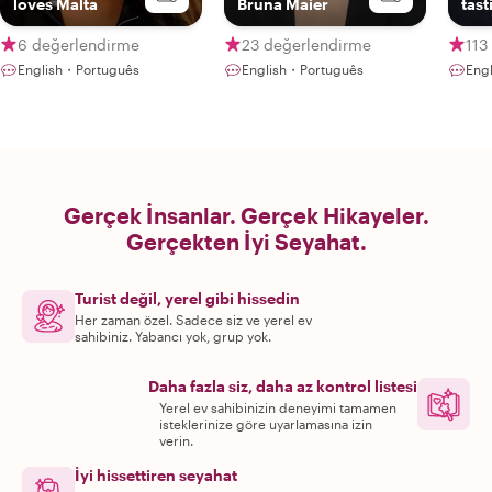
loves Malta
Bruna Maier
tast
expl
6 değerlendirme
23 değerlendirme
113
English・Português
English・Português
Engl
Gerçek İnsanlar. Gerçek Hikayeler.
Gerçekten İyi Seyahat.
Turist değil, yerel gibi hissedin
Her zaman özel. Sadece siz ve yerel ev
sahibiniz. Yabancı yok, grup yok.
Daha fazla siz, daha az kontrol listesi
Yerel ev sahibinizin deneyimi tamamen
isteklerinize göre uyarlamasına izin
verin.
İyi hissettiren seyahat