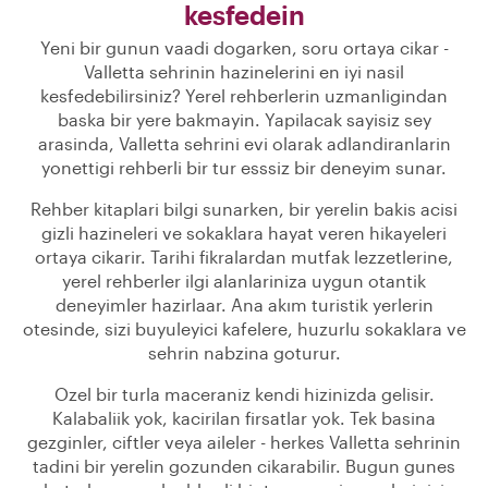
kesfedein
Yeni bir gunun vaadi dogarken, soru ortaya cikar -
Valletta sehrinin hazinelerini en iyi nasil
kesfedebilirsiniz? Yerel rehberlerin uzmanligindan
baska bir yere bakmayin. Yapilacak sayisiz sey
arasinda, Valletta sehrini evi olarak adlandiranlarin
yonettigi rehberli bir tur esssiz bir deneyim sunar.
Rehber kitaplari bilgi sunarken, bir yerelin bakis acisi
gizli hazineleri ve sokaklara hayat veren hikayeleri
ortaya cikarir. Tarihi fikralardan mutfak lezzetlerine,
yerel rehberler ilgi alanlariniza uygun otantik
deneyimler hazirlaar. Ana akım turistik yerlerin
otesinde, sizi buyuleyici kafelere, huzurlu sokaklara ve
sehrin nabzina goturur.
Ozel bir turla maceraniz kendi hizinizda gelisir.
Kalabaliik yok, kacirilan firsatlar yok. Tek basina
gezginler, ciftler veya aileler - herkes Valletta sehrinin
tadini bir yerelin gozunden cikarabilir. Bugun gunes