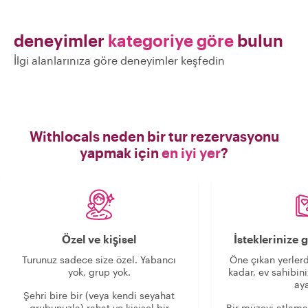
deneyimler
kategoriye göre
bulun
İlgi alanlarınıza göre deneyimler keşfedin
Withlocals neden bir tur rezervasyonu
yapmak için
en iyi yer
?
Özel ve kişisel
İsteklerinize
Turunuz sadece size özel. Yabancı
Öne çıkan yerlerd
yok, grup yok.
kadar, ev sahibini
aya
Şehri bire bir (veya kendi seyahat
grubunuzla) rahat ve kişisel bir
Bir müzeyi atlama