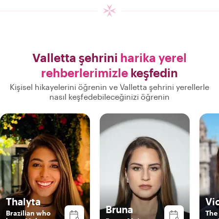
Valletta şehrini
harika yerel
rehberlerimizle
keşfedin
Kişisel hikayelerini öğrenin ve Valletta şehrini yerellerle
nasıl keşfedebileceğinizi öğrenin
Thalyta
Vi
Bruna
Brazilian who
The 