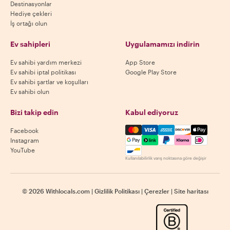
Destinasyonlar
Hediye çekleri
İş ortağı olun
Ev sahipleri
Uygulamamızı indirin
Ev sahibi yardım merkezi
App Store
Ev sahibi iptal politikası
Google Play Store
Ev sahibi şartlar ve koşulları
Ev sahibi olun
Bizi takip edin
Kabul ediyoruz
Mastercard, Visa, Amex, Di
Facebook
Instagram
YouTube
Kullanılabilirlik varış noktasına göre değişir
©
2026
Withlocals.com
|
Gizlilik Politikası
|
Çerezler
|
Site haritası