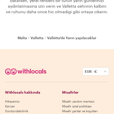
batarken, yerel rehberli bir turun yarin gunlerinizi
aydinlatmasina izin verin ve Valletta sehrinin kalbini
ve ruhunu daha once hic olmadigi gibi ortaya cikarin.
Malta
Valletta
Valletta'de Yarın yapılacaklar
EUR
-
€
Withlocals hakkında
Misafirler
Hikayemiz
Misafir yardım merkezi
Kariyer
Misafir iptal politikası
Sürdürülebilirlik
Misafir şartlar ve koşulları