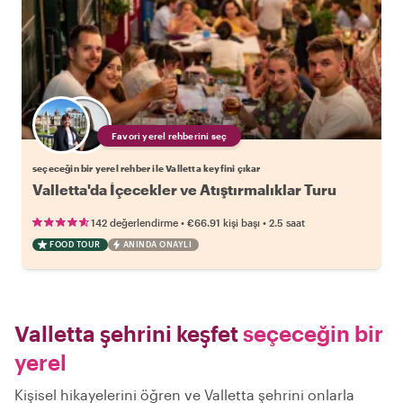
Favori yerel rehberini seç
seçeceğin bir yerel rehber ile Valletta keyfini çıkar
Valletta'da İçecekler ve Atıştırmalıklar Turu
•
•
142 değerlendirme
€66.91
kişi başı
2.5 saat
FOOD TOUR
ANINDA ONAYLI
Valletta şehrini keşfet
seçeceğin bir
yerel
Kişisel hikayelerini öğren ve Valletta şehrini onlarla