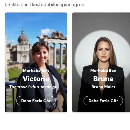
birlikte nasıl keşfedebileceğini öğren
Merhaba
Ben
Merhaba
Ben
Victoria
Bruna
The travel's fun-tastic guide to exploring Malta!
Bruna Maier
Daha Fazla Gör
Daha Fazla Gör