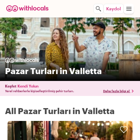
Kaydol
Pazar Turları in Valletta
Keşfet
Kendi Yolun
Yerel rehberlerle kişiselleştirilmiş şehir turları.
Daha fazla bilgi al
All Pazar Turları in Valletta