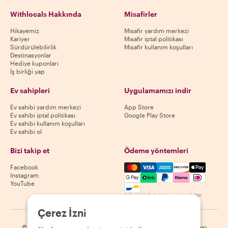
Withlocals Hakkında
Misafirler
Hikayemiz
Misafir yardım merkezi
Kariyer
Misafir iptal politikası
Sürdürülebilirlik
Misafir kullanım koşulları
Destinasyonlar
Hediye kuponları
İş birliği yap
Ev sahipleri
Uygulamamızı indir
Ev sahibi yardım merkezi
App Store
Ev sahibi iptal politikası
Google Play Store
Ev sahibi kullanım koşulları
Ev sahibi ol
Bizi takip et
Ödeme yöntemleri
Mastercard, Visa, Amex, Di
Facebook
Instagram
YouTube
Kullanılabilirlik destinasyona göre değişir
Çerez İzni
©
2026
Withlocals.com
|
Gizlilik Politikası
|
Çerezler
|
Site haritası