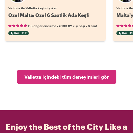
Victoria ile Valletta keyfini çıkar
Victoria ile
Özel Malta: Özel 6 Saatlik Ada Keşfi
Malta'y
•
•
113 değerlendirme
€183.82
kişi başı
6 saat
DAY TRIP
DAY TRI
Valletta içindeki tüm deneyimleri gör
Enjoy the Best of the City Like a