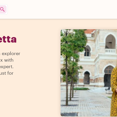
etta
n explorer
ax with
expert.
ust for