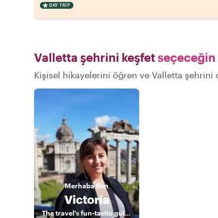
DAY TRIP
Valletta şehrini keşfet
seçeceğin 
Kişisel hikayelerini öğren ve Valletta şehrini
Merhaba
Ben
Victoria
The travel's fun-tastic guide to exploring Malta!