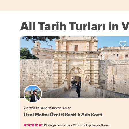
All Tarih Turları in 
Victoria ile Valletta keyfini çıkar
Özel Malta: Özel 6 Saatlik Ada Keşfi
•
•
113 değerlendirme
€183.82
kişi başı
6 saat