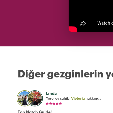
Diğer gezginlerin y
Linda
Yerel ev sahibi
Victoria
hakkında
Top Notch Guide!