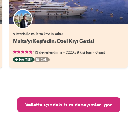
Victoria ile Valletta keyfini çıkar
Malta'yı Keşfedin: Özel Kıyı Gezisi
•
•
113 değerlendirme
€220.59
kişi başı
6 saat
DAY TRIP
CAR
Valletta içindeki tüm deneyimleri gör