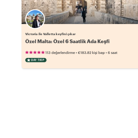
Victoria ile Valletta keyfini çıkar
Özel Malta: Özel 6 Saatlik Ada Keşfi
•
•
113 değerlendirme
€183.82
kişi başı
6 saat
DAY TRIP