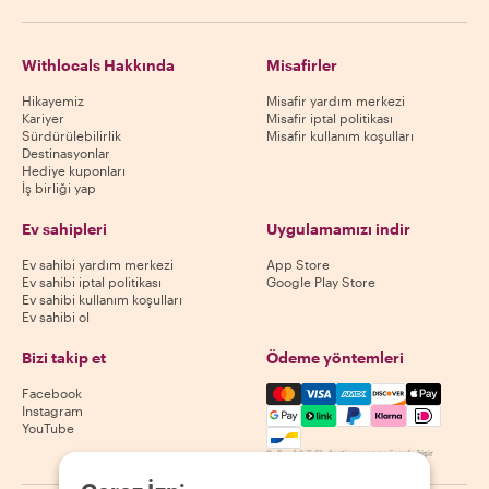
Withlocals Hakkında
Misafirler
Hikayemiz
Misafir yardım merkezi
Kariyer
Misafir iptal politikası
Sürdürülebilirlik
Misafir kullanım koşulları
Destinasyonlar
Hediye kuponları
İş birliği yap
Ev sahipleri
Uygulamamızı indir
Ev sahibi yardım merkezi
App Store
Ev sahibi iptal politikası
Google Play Store
Ev sahibi kullanım koşulları
Ev sahibi ol
Bizi takip et
Ödeme yöntemleri
Mastercard, Visa, Amex, Di
Facebook
Instagram
YouTube
Kullanılabilirlik destinasyona göre değişir