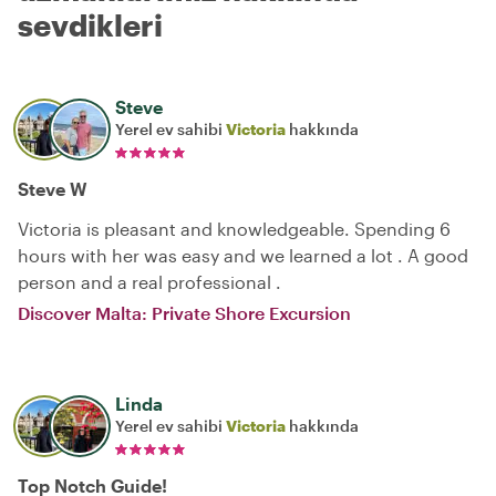
sevdikleri
Steve
Yerel ev sahibi
Victoria
hakkında
Steve W
Victoria is pleasant and knowledgeable. Spending 6
hours with her was easy and we learned a lot . A good
person and a real professional .
Discover Malta: Private Shore Excursion
Linda
Yerel ev sahibi
Victoria
hakkında
Top Notch Guide!