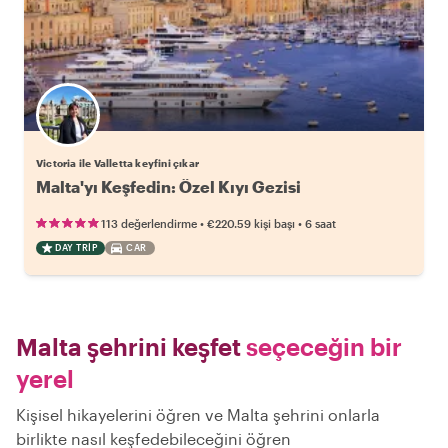
Victoria ile Valletta keyfini çıkar
Malta'yı Keşfedin: Özel Kıyı Gezisi
•
•
113 değerlendirme
€220.59
kişi başı
6 saat
DAY TRIP
CAR
Malta şehrini keşfet
seçeceğin bir
yerel
Kişisel hikayelerini öğren ve Malta şehrini onlarla
birlikte nasıl keşfedebileceğini öğren