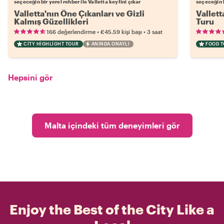
seçeceğin bir yerel rehber ile Valletta keyfini çıkar
seçeceğin b
Valletta'nın Öne Çıkanları ve Gizli
Vallett
Kalmış Güzellikleri
Turu
•
•
166 değerlendirme
€45.59
kişi başı
3 saat
CITY HIGHLIGHT TOUR
ANINDA ONAYLI
FOOD 
Hepsini gör
Malta içindeki tüm deneyimleri gör
Enjoy the Best of the City Like a