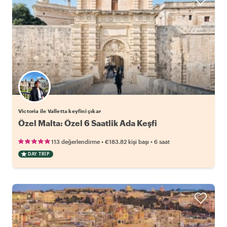
Victoria ile Valletta keyfini çıkar
Özel Malta: Özel 6 Saatlik Ada Keşfi
•
•
113 değerlendirme
€183.82
kişi başı
6 saat
DAY TRIP