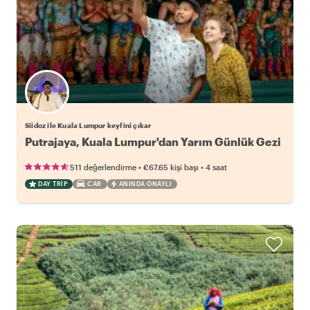
Siidoz ile Kuala Lumpur keyfini çıkar
Putrajaya, Kuala Lumpur'dan Yarım Günlük Gezi
•
•
511 değerlendirme
€67.65
kişi başı
4 saat
DAY TRIP
CAR
ANINDA ONAYLI