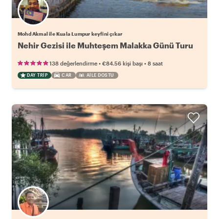
Mohd Akmal ile Kuala Lumpur keyfini çıkar
Nehir Gezisi ile Muhteşem Malakka Günü Turu
•
•
138 değerlendirme
€84.56
kişi başı
8 saat
DAY TRIP
CAR
AILE DOSTU