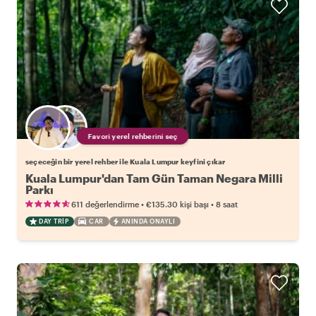
Favori yerel rehberini seç
seçeceğin bir yerel rehber ile Kuala Lumpur keyfini çıkar
Kuala Lumpur'dan Tam Gün Taman Negara Milli
Parkı
•
•
611 değerlendirme
€135.30
kişi başı
8 saat
DAY TRIP
CAR
ANINDA ONAYLI