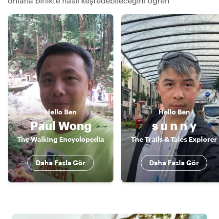
onlarla birlikte nasıl keşfedebileceğini öğren
Hello
Ben
Hello
Ben
Paul Wong
s u n n y
The Walking Encyclopedia
The Trails & Tales Explorer
Daha Fazla Gör
Daha Fazla Gör