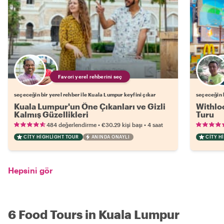
Favori yerel rehberini seç
seçeceğin bir yerel rehber ile Kuala Lumpur keyfini çıkar
seçeceğin b
Kuala Lumpur'un Öne Çıkanları ve Gizli
Withloc
Kalmış Güzellikleri
Turu
•
•
484 değerlendirme
€30.29
kişi başı
4 saat
CITY HIGHLIGHT TOUR
ANINDA ONAYLI
CITY H
Hepsini gör
6 Food Tours in Kuala Lumpur