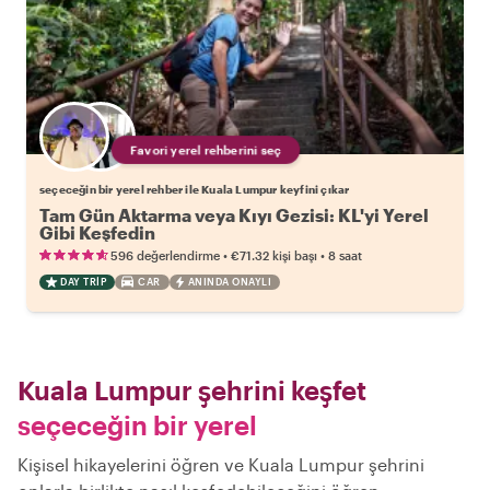
Favori yerel rehberini seç
seçeceğin bir yerel rehber ile Kuala Lumpur keyfini çıkar
Tam Gün Aktarma veya Kıyı Gezisi: KL'yi Yerel
Gibi Keşfedin
•
•
596 değerlendirme
€71.32
kişi başı
8 saat
DAY TRIP
CAR
ANINDA ONAYLI
Kuala Lumpur şehrini keşfet
seçeceğin bir yerel
Kişisel hikayelerini öğren ve Kuala Lumpur şehrini