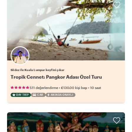
Siidoz ile Kuala Lumpur keyfini çıkar
Tropik Cennet: Pangkor Adası Özel Turu
•
•
511 değerlendirme
€130.00
kişi başı
10 saat
DAY TRIP
CAR
ANINDA ONAYLI