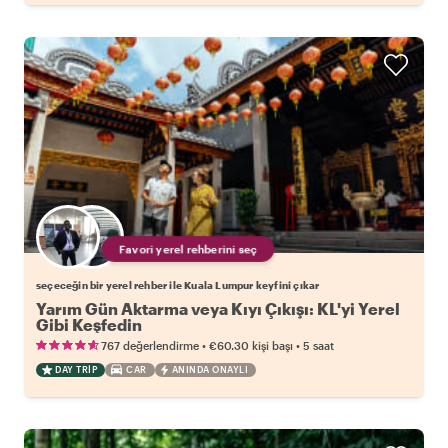
Favori yerel rehberini seç
seçeceğin bir yerel rehber ile Kuala Lumpur keyfini çıkar
Yarım Gün Aktarma veya Kıyı Çıkışı: KL'yi Yerel
Gibi Keşfedin
•
•
767 değerlendirme
€60.30
kişi başı
5 saat
DAY TRIP
CAR
ANINDA ONAYLI