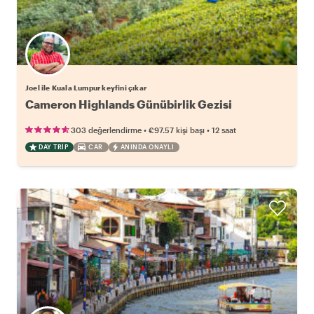
Joel ile Kuala Lumpur keyfini çıkar
Cameron Highlands Günübirlik Gezisi
•
•
303 değerlendirme
€97.57
kişi başı
12 saat
DAY TRIP
CAR
ANINDA ONAYLI