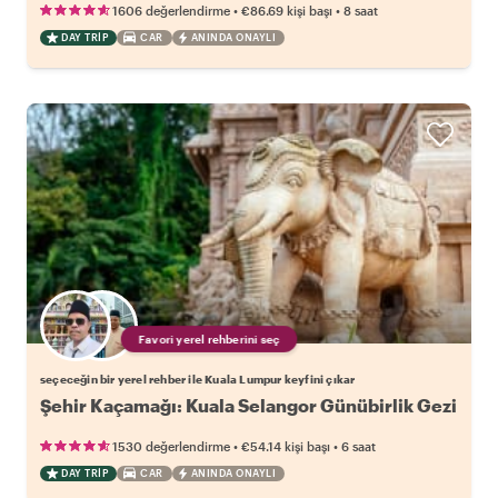
•
•
1606 değerlendirme
€86.69
kişi başı
8 saat
DAY TRIP
CAR
ANINDA ONAYLI
Favori yerel rehberini seç
seçeceğin bir yerel rehber ile Kuala Lumpur keyfini çıkar
Şehir Kaçamağı: Kuala Selangor Günübirlik Gezi
•
•
1530 değerlendirme
€54.14
kişi başı
6 saat
DAY TRIP
CAR
ANINDA ONAYLI