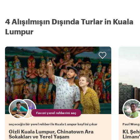
4 Alışılmışın Dışında Turlar in Kuala
Lumpur
Favori yerel rehberini seç
seçeceğin bir yerel rehber ile Kuala Lumpur keyfini çıkar
Paul Wong 
Gizli Kuala Lumpur, Chinatown Ara
KL Şeh
Sokakları ve Yerel Yaşam
Limanı