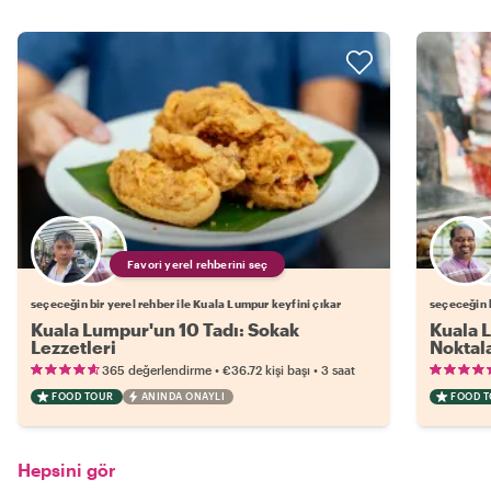
Favori yerel rehberini seç
seçeceğin bir yerel rehber ile Kuala Lumpur keyfini çıkar
seçeceğin b
Kuala Lumpur'un 10 Tadı: Sokak
Kuala L
Lezzetleri
Noktala
•
•
365 değerlendirme
€36.72
kişi başı
3 saat
FOOD TOUR
ANINDA ONAYLI
FOOD 
Hepsini gör