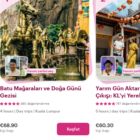
Favori yerlini seç
Favori yerl
Batu Mağaraları ve Doğa Günü
Yarım Gün Aktar
Gezisi
Çıkışı: KL'yi Yer
480 değerlendirme
767 değerlendi
4 hours
|
Day trips
|
Kuala Lumpur
5 hours
|
day trips
|
Kual
€68.90
€60.30
Keşfet
kişi başı
kişi başı