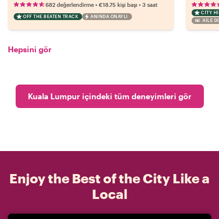
•
•
682 değerlendirme
€18.75
kişi başı
3 saat
CITY H
OFF THE BEATEN TRACK
ANINDA ONAYLI
AILE 
Hepsini gör
Kuala Lumpur içindeki tüm deneyimleri gör
Enjoy the Best of the City Like a
Local