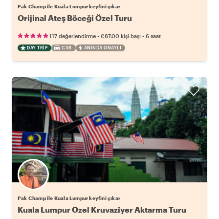
Pak Champ ile Kuala Lumpur keyfini çıkar
Orijinal Ateş Böceği Özel Turu
•
•
117 değerlendirme
€87.00
kişi başı
6 saat
DAY TRIP
CAR
ANINDA ONAYLI
Pak Champ ile Kuala Lumpur keyfini çıkar
Kuala Lumpur Özel Kruvaziyer Aktarma Turu