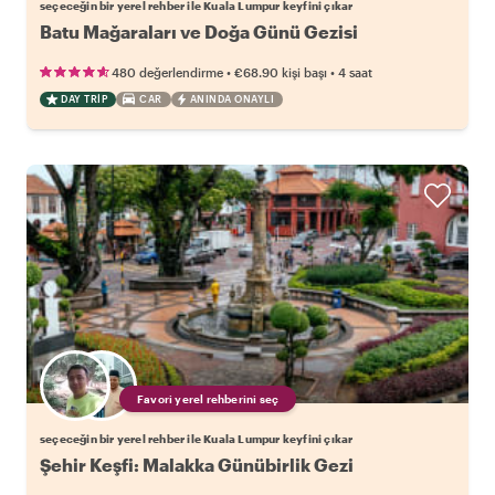
seçeceğin bir yerel rehber ile Kuala Lumpur keyfini çıkar
Batu Mağaraları ve Doğa Günü Gezisi
•
•
480 değerlendirme
€68.90
kişi başı
4 saat
DAY TRIP
CAR
ANINDA ONAYLI
Favori yerel rehberini seç
seçeceğin bir yerel rehber ile Kuala Lumpur keyfini çıkar
Şehir Keşfi: Malakka Günübirlik Gezi