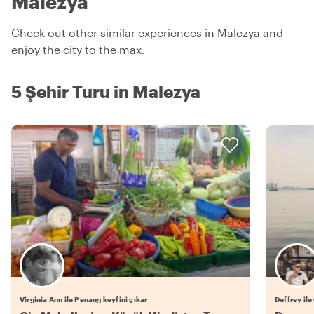
Malezya
Check out other similar experiences in Malezya and
enjoy the city to the max.
5 Şehir Turu in Malezya
Virginia Ann ile Penang keyfini çıkar
Deffrey ile