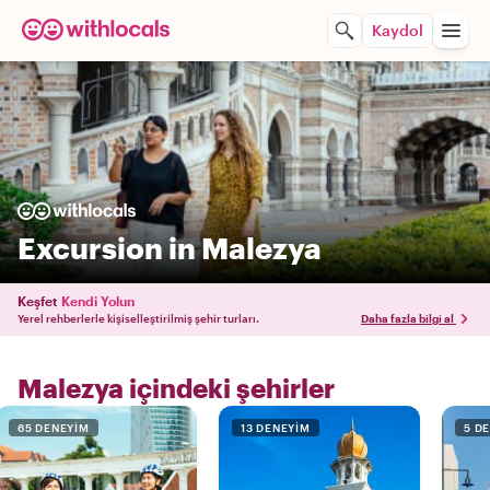
Kaydol
Excursion in Malezya
Keşfet
Kendi Yolun
Yerel rehberlerle kişiselleştirilmiş şehir turları.
Daha fazla bilgi al
Malezya içindeki şehirler
65 DENEYIM
13 DENEYIM
5 D