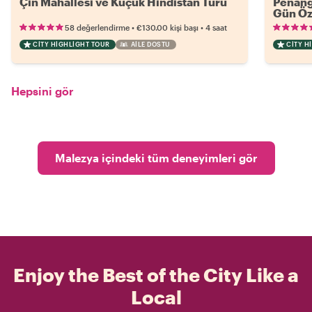
Çin Mahallesi ve Küçük Hindistan Turu
Penang
Gün Öz
•
•
58 değerlendirme
€130.00
kişi başı
4 saat
CITY HIGHLIGHT TOUR
AILE DOSTU
CITY H
Hepsini gör
Malezya içindeki tüm deneyimleri gör
Enjoy the Best of the City Like a
Local