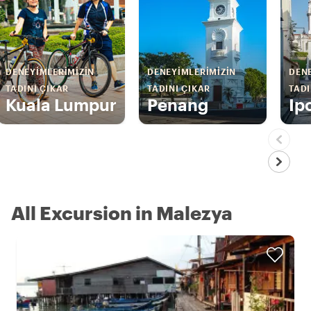
DENEYIMLERIMIZIN
DENEYIMLERIMIZIN
DENE
TADINI ÇIKAR
TADINI ÇIKAR
TADI
Kuala Lumpur
Penang
Ip
All Excursion in Malezya