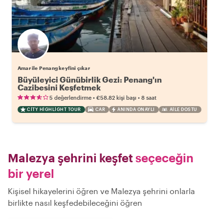
Amar ile Penang keyfini çıkar
Büyüleyici Günübirlik Gezi: Penang'ın
Cazibesini Keşfetmek
•
•
5 değerlendirme
€58.82
kişi başı
8 saat
CITY HIGHLIGHT TOUR
CAR
ANINDA ONAYLI
AILE DOSTU
Malezya şehrini keşfet
seçeceğin
bir yerel
Kişisel hikayelerini öğren ve Malezya şehrini onlarla
birlikte nasıl keşfedebileceğini öğren