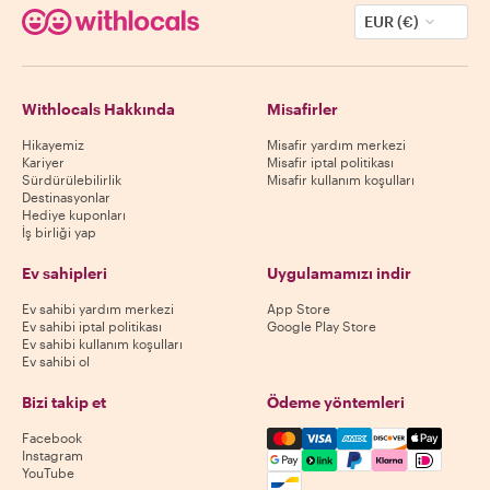
EUR (€)
Withlocals Hakkında
Misafirler
Hikayemiz
Misafir yardım merkezi
Kariyer
Misafir iptal politikası
Sürdürülebilirlik
Misafir kullanım koşulları
Destinasyonlar
Hediye kuponları
İş birliği yap
Ev sahipleri
Uygulamamızı indir
Ev sahibi yardım merkezi
App Store
Ev sahibi iptal politikası
Google Play Store
Ev sahibi kullanım koşulları
Ev sahibi ol
Bizi takip et
Ödeme yöntemleri
Mastercard, Visa, Amex, Di
Facebook
Instagram
YouTube