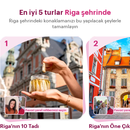
En iyi 5 turlar
Riga şehrinde
Riga şehrindeki konaklamanızı bu yapılacak şeylerle
tamamlayın
1
2
Favori yerel rehberinizi seçin
Favori yere
Riga'nın 10 Tadı
Riga'nın Öne Çıka