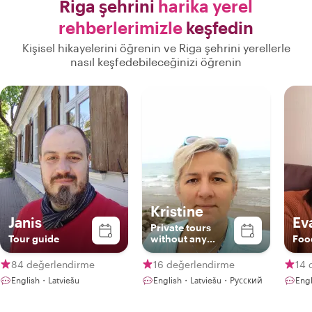
Riga şehrini
harika yerel
rehberlerimizle
keşfedin
Kişisel hikayelerini öğrenin ve Riga şehrini yerellerle
nasıl keşfedebileceğinizi öğrenin
Kristine
Janis
Ev
Private tours
Tour guide
without any
Foo
haste
84 değerlendirme
16 değerlendirme
14 
English・Latviešu
English・Latviešu・Русский
Eng