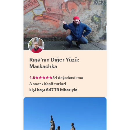
Rigа'nın Diğer Yüzü:
Maskachka
4.8
84 değerlendirme
3 saat
•
Kesif turlari
kişi başı €47.79 itibarıyla