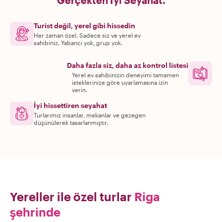
Gerçekten İyi Seyahat.
Turist değil, yerel gibi hissedin
Her zaman özel. Sadece siz ve yerel ev
sahibiniz. Yabancı yok, grup yok.
Daha fazla siz, daha az kontrol listesi
Yerel ev sahibinizin deneyimi tamamen
isteklerinize göre uyarlamasına izin
verin.
İyi hissettiren seyahat
Turlarımız insanlar, mekanlar ve gezegen
düşünülerek tasarlanmıştır.
Yereller ile özel turlar
Riga
şehrinde