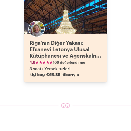
Riga'nın Diğer Yakası:
Efsanevi Letonya Ulusal
Kütüphanesi ve Agenskalns
Pazarı
4.9
106 değerlendirme
3 saat
•
Yemek turlari
kişi başı €69.85 itibarıyla