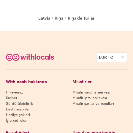
Latvia
Riga
Riga'de Turlar
EUR
-
€
Withlocals hakkında
Misafirler
Hikayemiz
Misafir yardım merkezi
Kariyer
Misafir iptal politikası
Sürdürülebilirlik
Misafir şartlar ve koşulları
Destinasyonlar
Hediye çekleri
İş ortağı olun
Ev sahipleri
Uygulamamızı indirin