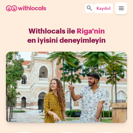
Kaydol
Withlocals ile
Riga'nin
en iyisini deneyimleyin