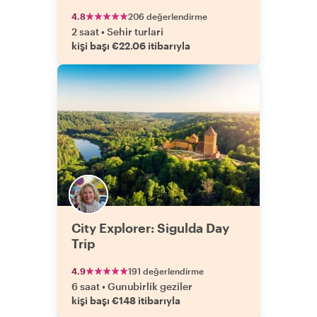
4.8
206 değerlendirme
2 saat
•
Sehir turlari
kişi başı €22.06 itibarıyla
City Explorer: Sigulda Day
Trip
4.9
191 değerlendirme
6 saat
•
Gunubirlik geziler
kişi başı €148 itibarıyla