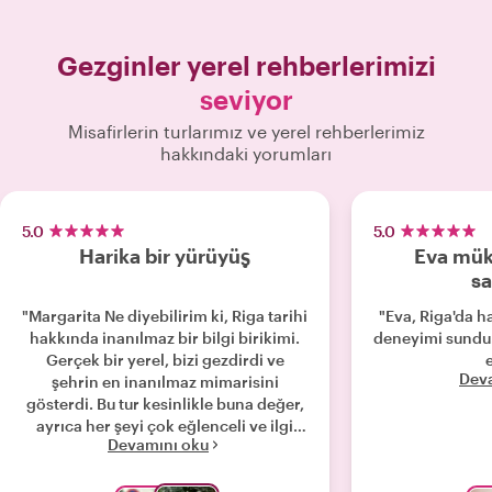
Gezginler yerel rehberlerimizi
seviyor
Misafirlerin turlarımız ve yerel rehberlerimiz
hakkındaki yorumları
5.0
5.0
Harika bir yürüyüş
Eva mük
sa
"Margarita Ne diyebilirim ki, Riga tarihi
"Eva, Riga'da ha
hakkında inanılmaz bir bilgi birikimi.
deneyimi sundu.
Gerçek bir yerel, bizi gezdirdi ve
Dev
şehrin en inanılmaz mimarisini
gösterdi. Bu tur kesinlikle buna değer,
ayrıca her şeyi çok eğlenceli ve ilgi
Devamını oku
çekici hale getirdi."