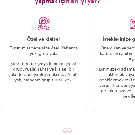
yapmak için
en iyi yer
?
Özel ve kişisel
İsteklerinize
Turunuz sadece size özel. Yabancı
Öne çıkan yerlerd
yok, grup yok.
kadar, ev sahibini
aya
Şehri bire bir (veya kendi seyahat
grubunuzla) rahat ve kişisel bir
Bir müzeyi atlama
şekilde deneyimleyeceksiniz. Acele
eklemek veya
yok, standart grup turları yok.
odaklanmak mı is
sorun. Her deney
tercihlerinize ve i
şekille