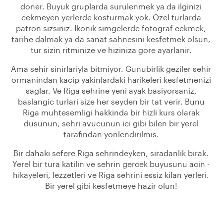
doner. Buyuk gruplarda surulenmek ya da ilginizi
cekmeyen yerlerde kosturmak yok. Ozel turlarda
patron sizsiniz. Ikonik simgelerde fotograf cekmek,
tarihe dalmak ya da sanat sahnesini kesfetmek olsun,
tur sizin ritminize ve hiziniza gore ayarlanir.
Ama sehir sinirlariyla bitmiyor. Gunubirlik geziler sehir
ormanindan kacip yakinlardaki harikeleri kesfetmenizi
saglar. Ve Riga sehrine yeni ayak basiyorsaniz,
baslangic turlari size her seyden bir tat verir. Bunu
Riga muhtesemligi hakkinda bir hizli kurs olarak
dusunun, sehri avucunun ici gibi bilen bir yerel
tarafindan yonlendirilmis.
Bir dahaki sefere Riga sehrindeyken, siradanlik birak.
Yerel bir tura katilin ve sehrin gercek buyusunu acin -
hikayeleri, lezzetleri ve Riga sehrini essiz kilan yerleri.
Bir yerel gibi kesfetmeye hazir olun!