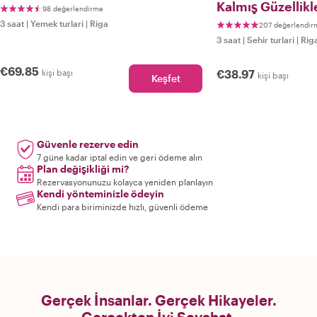
Kalmış Güzellikl
98 değerlendirme
3 saat
|
Yemek turlari
|
Riga
207 değerlendir
3 saat
|
Sehir turlari
|
Rig
€69.85
kişi başı
€38.97
kişi başı
Keşfet
Güvenle rezerve edin
7 güne kadar iptal edin ve geri ödeme alın
Plan değişikliği mi?
Rezervasyonunuzu kolayca yeniden planlayın
Kendi yönteminizle ödeyin
Kendi para biriminizde hızlı, güvenli ödeme
Gerçek İnsanlar. Gerçek Hikayeler.