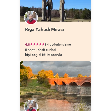
Riga Yahudi Mirası
4.8
84 değerlendirme
5 saat
•
Kesif turlari
kişi başı €121 itibarıyla