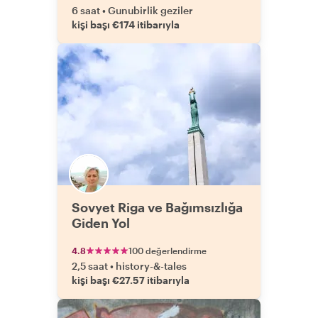
6 saat
•
Gunubirlik geziler
kişi başı €174 itibarıyla
Sovyet Riga ve Bağımsızlığa
Giden Yol
4.8
100 değerlendirme
2,5 saat
•
history-&-tales
kişi başı €27.57 itibarıyla