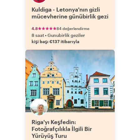
Kuldiga - Letonya'nın gizli
mücevherine günübirlik gezi
4.8
84 değerlendirme
8 saat
•
Gunubirlik geziler
kişi başı €137 itibarıyla
Riga'yı Keşfedin:
Fotoğrafçılıkla İlgili Bir
Yürüyüş Turu