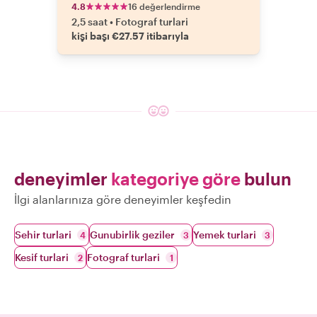
4.8
16 değerlendirme
2,5 saat
•
Fotograf turlari
kişi başı €27.57 itibarıyla
deneyimler
kategoriye göre
bulun
İlgi alanlarınıza göre deneyimler keşfedin
Sehir turlari
Gunubirlik geziler
Yemek turlari
4
3
3
Kesif turlari
Fotograf turlari
2
1