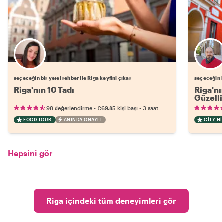
Favori yerel rehberini seç
seçeceğin bir yerel rehber ile Riga keyfini çıkar
seçeceğin b
Riga'nın 10 Tadı
Riga'nı
Güzelli
•
•
98 değerlendirme
€69.85
kişi başı
3 saat
FOOD TOUR
ANINDA ONAYLI
CITY H
Hepsini gör
Riga içindeki tüm deneyimleri gör