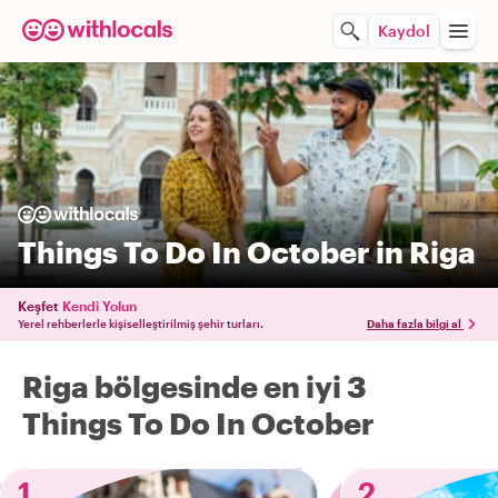
Kaydol
Things To Do In October in Riga
Keşfet
Kendi Yolun
Yerel rehberlerle kişiselleştirilmiş şehir turları.
Daha fazla bilgi al
Riga bölgesinde en iyi 3
Things To Do In October
1
2