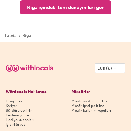
Riga içindeki tüm deneyimleri gör
Latvia
›
Riga
EUR (€)
Withlocals Hakkında
Misafirler
Hikayemiz
Misafir yardım merkezi
Kariyer
Misafir iptal politikası
Sürdürülebilirlik
Misafir kullanım koşulları
Destinasyonlar
Hediye kuponları
İş birliği yap