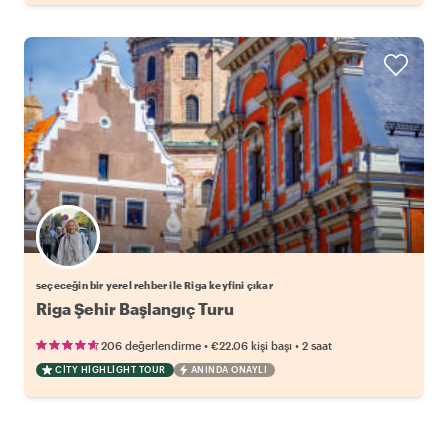
Favori yerel rehberini seç
seçeceğin bir yerel rehber ile Riga keyfini çıkar
Riga Şehir Başlangıç Turu
•
•
206 değerlendirme
€22.06
kişi başı
2 saat
CITY HIGHLIGHT TOUR
ANINDA ONAYLI