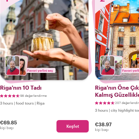
Favori yerlini seç
Favori yerl
Riga'nın 10 Tadı
Riga'nın Öne Çıka
Kalmış Güzellikl
98 değerlendirme
3 hours
|
food tours
|
Riga
207 değerlendi
3 hours
|
city highlight to
€69.85
€38.97
Keşfet
kişi başı
kişi başı