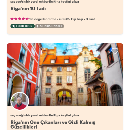
seçeceğin bir yerel rehber ile Riga keyfini çıkar
Riga'nın 10 Tadı
•
•
98 değerlendirme
€69.85
kişi başı
3 saat
FOOD TOUR
ANINDA ONAYLI
Favori yerel rehberini seç
seçeceğin bir yerel rehber ile Riga keyfini çıkar
Riga'nın Öne Çıkanları ve Gizli Kalmış
Güzellikleri