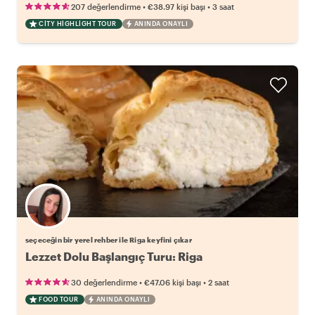
•
•
207 değerlendirme
€38.97
kişi başı
3 saat
CITY HIGHLIGHT TOUR
ANINDA ONAYLI
Favori yerel rehberini seç
seçeceğin bir yerel rehber ile Riga keyfini çıkar
Lezzet Dolu Başlangıç Turu: Riga
•
•
30 değerlendirme
€47.06
kişi başı
2 saat
FOOD TOUR
ANINDA ONAYLI