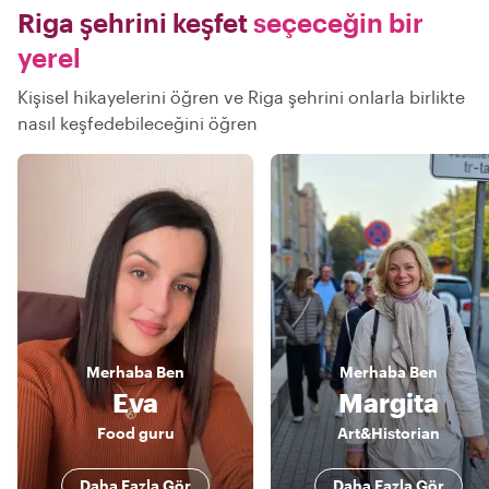
Riga şehrini keşfet
seçeceğin bir
yerel
Kişisel hikayelerini öğren ve Riga şehrini onlarla birlikte
nasıl keşfedebileceğini öğren
Merhaba
Ben
Merhaba
Ben
Eva
Margita
Food guru
Art&Historian
Daha Fazla Gör
Daha Fazla Gör