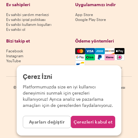
Ev sahipleri
Uygulamamızı indir
Ev sahibi yardım merkezi
App Store
Ev sahibi iptal politikası
Google Play Store
Ev sahibi kullanım koşulları
Ev sahibi ol
Bizi takip et
Ödeme yöntemleri
Mastercard, Visa, Amex, Di
Facebook
Instagram
YouTube
Kullanılabilirlik destinasyona göre değişir
Çerez İzni
Platformumuzda size en iyi kullanıcı
©
2026
Withlocals.com
|
Gizlilik Politikası
|
Çerezler
|
Site haritası
deneyimini sunmak için çerezleri
kullanıyoruz! Ayrıca analiz ve pazarlama
amaçları için de çerezlerden faydalanıyoruz.
Ayarları değiştir
Çerezleri kabul et