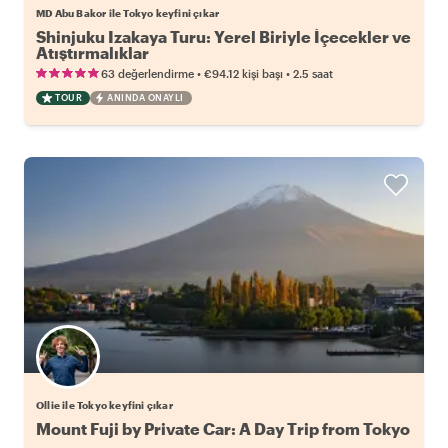
MD Abu Bakor ile Tokyo keyfini çıkar
Shinjuku Izakaya Turu: Yerel Biriyle İçecekler ve
Atıştırmalıklar
•
•
63 değerlendirme
€94.12
kişi başı
2.5 saat
TOUR
ANINDA ONAYLI
Ollie ile Tokyo keyfini çıkar
Mount Fuji by Private Car: A Day Trip from Tokyo