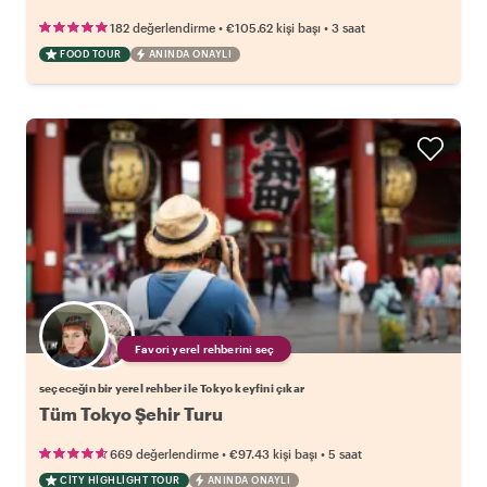
•
•
182 değerlendirme
€105.62
kişi başı
3 saat
FOOD TOUR
ANINDA ONAYLI
Favori yerel rehberini seç
seçeceğin bir yerel rehber ile Tokyo keyfini çıkar
Tüm Tokyo Şehir Turu
•
•
669 değerlendirme
€97.43
kişi başı
5 saat
CITY HIGHLIGHT TOUR
ANINDA ONAYLI