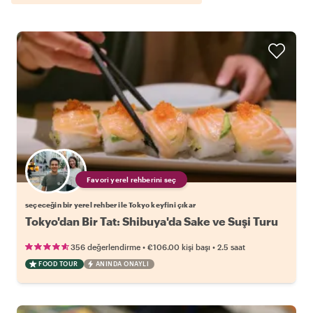
Favori yerel rehberini seç
seçeceğin bir yerel rehber ile Tokyo keyfini çıkar
Tokyo'dan Bir Tat: Shibuya'da Sake ve Suşi Turu
•
•
356 değerlendirme
€106.00
kişi başı
2.5 saat
FOOD TOUR
ANINDA ONAYLI