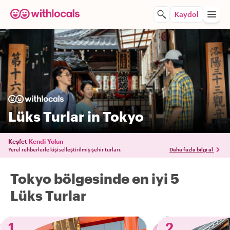
Kaydol
Lüks Turlar in Tokyo
Keşfet
Kendi Yolun
Yerel rehberlerle kişiselleştirilmiş şehir turları.
Daha fazla bilgi al
Tokyo bölgesinde en iyi 5
Lüks Turlar
1
2