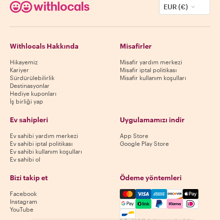
EUR (€)
Withlocals Hakkında
Misafirler
Hikayemiz
Misafir yardım merkezi
Kariyer
Misafir iptal politikası
Sürdürülebilirlik
Misafir kullanım koşulları
Destinasyonlar
Hediye kuponları
İş birliği yap
Ev sahipleri
Uygulamamızı indir
Ev sahibi yardım merkezi
App Store
Ev sahibi iptal politikası
Google Play Store
Ev sahibi kullanım koşulları
Ev sahibi ol
Bizi takip et
Ödeme yöntemleri
Mastercard, Visa, Amex, Di
Facebook
Instagram
YouTube