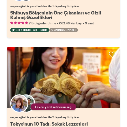
seçeceğin bir yerel rehber ile Tokyo keyfini çıkar
Shibuya Bölgesinin Öne Çıkanları ve Gizli
Kalmış Güzellikleri
•
•
215 değerlendirme
€62.46
kişi başı
3 saat
CITY HIGHLIGHT TOUR
ANINDA ONAYLI
Favori yerel rehberini seç
seçeceğin bir yerel rehber ile Tokyo keyfini çıkar
Tokyo'nun 10 Tadı: Sokak Lezzetleri