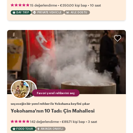
•
•
15 değerlendirme
€350.00
kişi başı
10 saat
DAY TRIP
PRIVATE VEHICLE
AILE DOSTU
Favori yerel rehberini seç
seçeceğin bir yerel rehber ile Yokohama keyfini çıkar
Yokohama'nın 10 Tadı: Çin Mahallesi
•
•
142 değerlendirme
€89.71
kişi başı
3 saat
FOOD TOUR
ANINDA ONAYLI