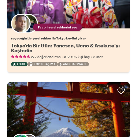
Favori yerel rehberini seç
seçeceğin bir yerel rehber ile Tokyo keyfini çıkar
Tokyo'da Bir Gün: Yanesen, Ueno & Asakusa'yı
Keşfedin
•
•
272 değerlendirme
€120.96
kişi başı
8 saat
TOUR
TOPLU TAŞIMA
ANINDA ONAYLI