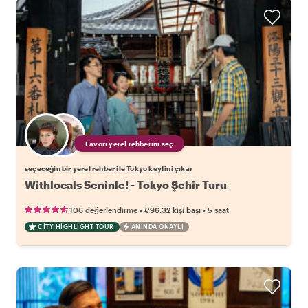
Favori yerel rehberini seç
seçeceğin bir yerel rehber ile Tokyo keyfini çıkar
Withlocals Seninle! - Tokyo Şehir Turu
•
•
106 değerlendirme
€96.32
kişi başı
5 saat
CITY HIGHLIGHT TOUR
ANINDA ONAYLI