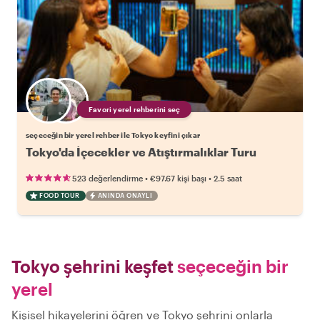
Favori yerel rehberini seç
seçeceğin bir yerel rehber ile Tokyo keyfini çıkar
Tokyo'da İçecekler ve Atıştırmalıklar Turu
•
•
523 değerlendirme
€97.67
kişi başı
2.5 saat
FOOD TOUR
ANINDA ONAYLI
Tokyo şehrini keşfet
seçeceğin bir
yerel
Kişisel hikayelerini öğren ve Tokyo şehrini onlarla