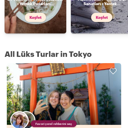
• Yemek Pazarları
...
Sanatları • Yemek
...
Keşfet
Keşfet
All Lüks Turlar in Tokyo
Favori yerel rehberini seç