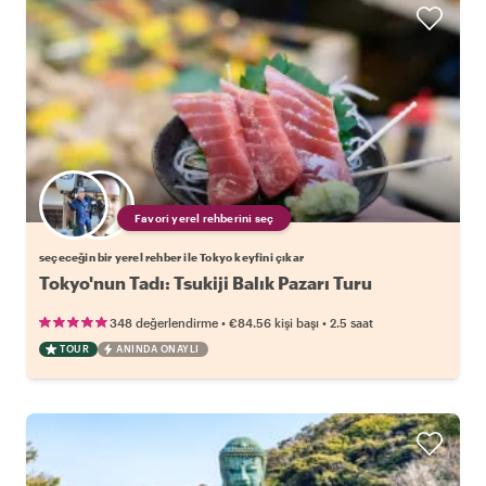
Favori yerel rehberini seç
seçeceğin bir yerel rehber ile Tokyo keyfini çıkar
Tokyo'nun Tadı: Tsukiji Balık Pazarı Turu
•
•
348 değerlendirme
€84.56
kişi başı
2.5 saat
TOUR
ANINDA ONAYLI