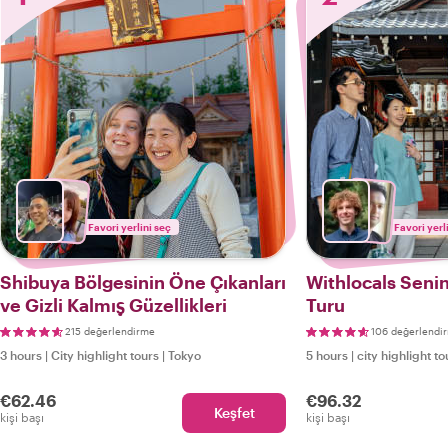
Favori yerlini seç
Favori yerl
Shibuya Bölgesinin Öne Çıkanları
Withlocals Senin
ve Gizli Kalmış Güzellikleri
Turu
215 değerlendirme
106 değerlendi
3 hours
|
City highlight tours
|
Tokyo
5 hours
|
city highlight to
€62.46
€96.32
Keşfet
kişi başı
kişi başı