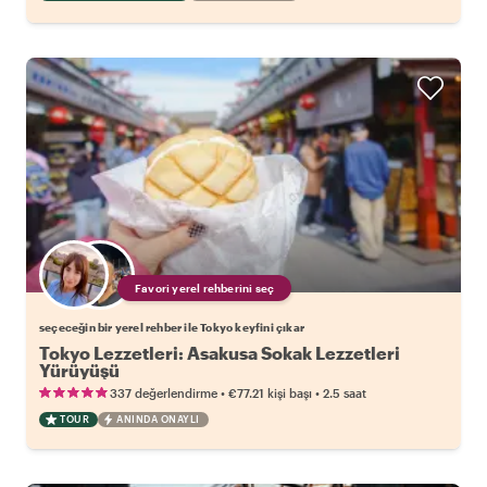
Favori yerel rehberini seç
seçeceğin bir yerel rehber ile Tokyo keyfini çıkar
Tokyo Lezzetleri: Asakusa Sokak Lezzetleri
Yürüyüşü
•
•
337 değerlendirme
€77.21
kişi başı
2.5 saat
TOUR
ANINDA ONAYLI