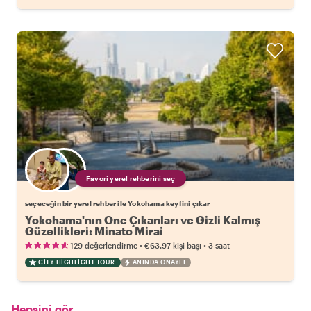
Favori yerel rehberini seç
seçeceğin bir yerel rehber ile Yokohama keyfini çıkar
Yokohama'nın Öne Çıkanları ve Gizli Kalmış
Güzellikleri: Minato Mirai
•
•
129 değerlendirme
€63.97
kişi başı
3 saat
CITY HIGHLIGHT TOUR
ANINDA ONAYLI
Hepsini gör