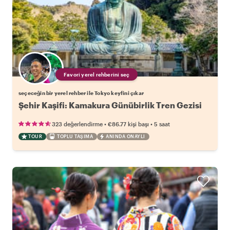
Favori yerel rehberini seç
seçeceğin bir yerel rehber ile Tokyo keyfini çıkar
Şehir Kaşifi: Kamakura Günübirlik Tren Gezisi
•
•
323 değerlendirme
€86.77
kişi başı
5 saat
TOUR
TOPLU TAŞIMA
ANINDA ONAYLI