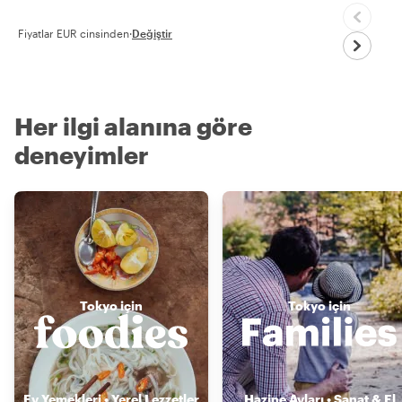
Fiyatlar EUR cinsinden
·
Değiştir
Her ilgi alanına göre
deneyimler
Tokyo için
Tokyo için
Ev Yemekleri • Yerel Lezzetler
Hazine Avları • Sanat & El