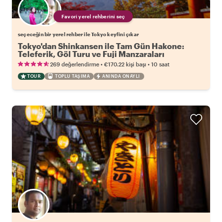
Favori yerel rehberini seç
seçeceğin bir yerel rehber ile Tokyo keyfini çıkar
Tokyo'dan Shinkansen ile Tam Gün Hakone:
Teleferik, Göl Turu ve Fuji Manzaraları
•
•
269 değerlendirme
€170.22
kişi başı
10 saat
TOUR
TOPLU TAŞIMA
ANINDA ONAYLI