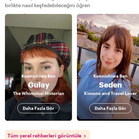
birlikte nasıl keşfedebileceğini öğren
Konnichiwa
Ben
Konnichiwa
Ben
Gulay
Seden
The Whimsical Historian
Kimono and Travel Lover
Daha Fazla Gör
Daha Fazla Gör
Tüm yerel rehberleri görüntüle