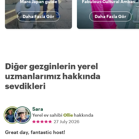
Marc Japan guide
Fabulous Cultural Ambassador
Daha Fazla Gör
Daha Fazla Gör
Diğer gezginlerin yerel
uzmanlarımız hakkında
sevdikleri
Sara
Yerel ev sahibi
Ollie
hakkında
27 July 2026
Great day, fantastic host!