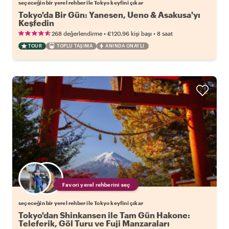
seçeceğin bir yerel rehber ile Tokyo keyfini çıkar
Tokyo'da Bir Gün: Yanesen, Ueno & Asakusa'yı
Keşfedin
•
•
268 değerlendirme
€120.96
kişi başı
8 saat
TOUR
TOPLU TAŞIMA
ANINDA ONAYLI
Favori yerel rehberini seç
seçeceğin bir yerel rehber ile Tokyo keyfini çıkar
Tokyo'dan Shinkansen ile Tam Gün Hakone:
Teleferik, Göl Turu ve Fuji Manzaraları