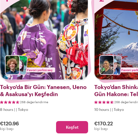
Favori yerlini seç
Favori yerl
Tokyo'da Bir Gün: Yanesen, Ueno
Tokyo'dan Shink
& Asakusa'yı Keşfedin
Gün Hakone: Tele
ve Fuji Manzaral
268 değerlendirme
268 değerlendi
8 hours
|
|
Tokyo
10 hours
|
|
Tokyo
€120.96
€170.22
Keşfet
kişi başı
kişi başı