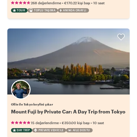
•
•
268 değerlendirme
€170.22
kişi başı
10 saat
TOUR
TOPLU TAŞIMA
ANINDA ONAYLI
Ollie ile Tokyo keyfini çıkar
Mount Fuji by Private Car: A Day Trip from Tokyo
•
•
15 değerlendirme
€350.00
kişi başı
10 saat
DAY TRIP
PRIVATE VEHICLE
AILE DOSTU