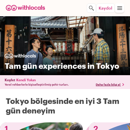
Kaydol
Tam gün experiences in Tokyo
Keşfet
Kendi Yolun
Yerel rehberlerle kişiselleştirilmiş şehir turları.
Daha fazla bilgi al
Tokyo bölgesinde en iyi 3 Tam
gün deneyim
1
2