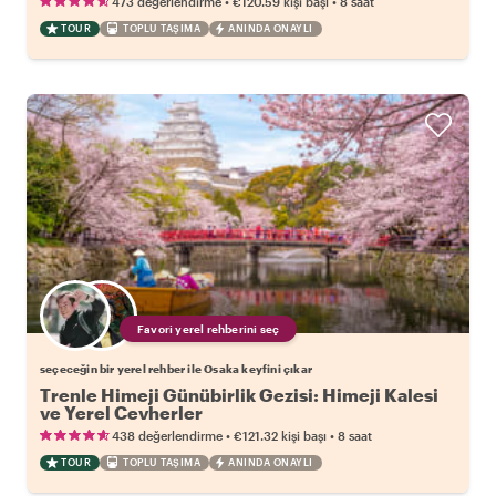
•
•
473 değerlendirme
€120.59
kişi başı
8 saat
TOUR
TOPLU TAŞIMA
ANINDA ONAYLI
Favori yerel rehberini seç
seçeceğin bir yerel rehber ile Osaka keyfini çıkar
Trenle Himeji Günübirlik Gezisi: Himeji Kalesi
ve Yerel Cevherler
•
•
438 değerlendirme
€121.32
kişi başı
8 saat
TOUR
TOPLU TAŞIMA
ANINDA ONAYLI