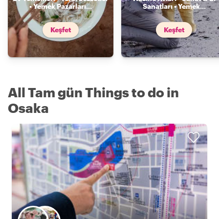
• Yemek Pazarları
...
Sanatları • Yemek
...
Keşfet
Keşfet
All Tam gün Things to do in
Osaka