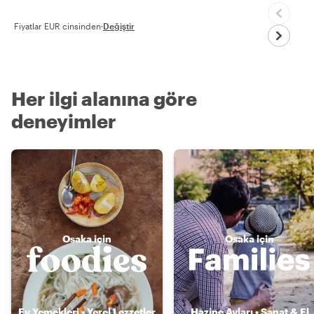
Fiyatlar EUR cinsinden
·
Değiştir
Her ilgi alanına göre
deneyimler
Osaka için
Osaka için
Ev Yemekleri • Yerel Lezzetler
Hazine Avları • Sanat & El