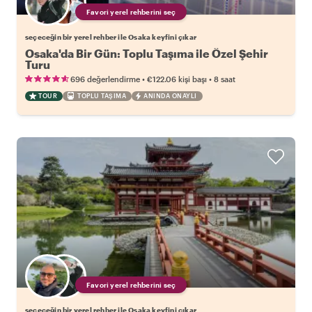
Favori yerel rehberini seç
seçeceğin bir yerel rehber ile Osaka keyfini çıkar
Osaka'da Bir Gün: Toplu Taşıma ile Özel Şehir
Turu
•
•
696 değerlendirme
€122.06
kişi başı
8 saat
TOUR
TOPLU TAŞIMA
ANINDA ONAYLI
Favori yerel rehberini seç
seçeceğin bir yerel rehber ile Osaka keyfini çıkar