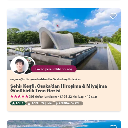
Favori yerel rehberini seç
seçeceğin bir yerel rehber ile Osaka keyfini çıkar
Şehir Keşfi: Osaka'dan Hiroşima & Miyajima
Günübirlik Tren Gezisi
•
•
391 değerlendirme
€195.22
kişi başı
12 saat
TOUR
TOPLU TAŞIMA
ANINDA ONAYLI