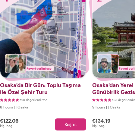
Favori yerlini seç
Favori yerl
Osaka'da Bir Gün: Toplu Taşıma
Osaka'dan Yerel 
ile Özel Şehir Turu
Günübirlik Gezis
696 değerlendirme
523 değerlendi
8 hours
|
|
Osaka
9 hours
|
|
Osaka
€122.06
€134.19
Keşfet
kişi başı
kişi başı