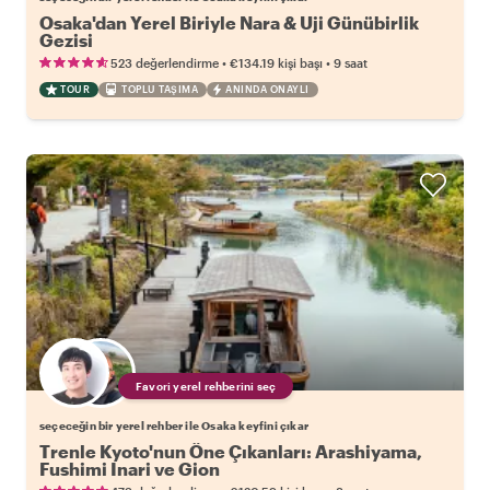
Osaka'dan Yerel Biriyle Nara & Uji Günübirlik
Gezisi
•
•
523 değerlendirme
€134.19
kişi başı
9 saat
TOUR
TOPLU TAŞIMA
ANINDA ONAYLI
Favori yerel rehberini seç
seçeceğin bir yerel rehber ile Osaka keyfini çıkar
Trenle Kyoto'nun Öne Çıkanları: Arashiyama,
Fushimi Inari ve Gion