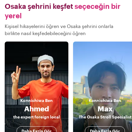
Osaka şehrini keşfet
seçeceğin bir
yerel
Kişisel hikayelerini öğren ve Osaka şehrini onlarla
birlikte nasıl keşfedebileceğini öğren
Konnichiwa
Ben
Konnichiwa
Ben
Ahmed
Max
the expert foreign local
The Osaka Stroll Specialist
Daha Fazla Gör
Daha Fazla Gör