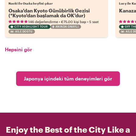
Naoki ile Osaka keyfini çıkar
Lucy ile K
Osaka'dan Kyoto Günübirlik Gezisi
Kanaza
(*Kyoto'dan başlamak da OK'dur)
•
•
146 değerlendirme
€75.00
kişi başı
5 saat
CITY HIGHLIGHT TOUR
ANINDA ONAYLI
OFF TH
AILE DOSTU
AILE 
Hepsini gör
Japonya içindeki tüm deneyimleri gör
Enjoy the Best of the City Like a