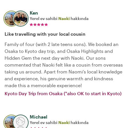
Ken
Yerel ev sahibi
Naoki
hakkında
Like travelling with your local cousin
Family of four (with 2 late teens sons). We booked an
Osaka to Kyoto day trip, and Osaka Highlights and
Hidden Gem the next day with Naoki. Our sons
commented that Naoki felt like a cousin from overseas
taking us around. Apart from Naomi’s local knowledge
and experience, his genuine warmth and kindness
made this a memorable experience!
Kyoto Day Trip from Osaka (*also OK to start in Kyoto)
Michael
Yerel ev sahibi
Naoki
hakkında