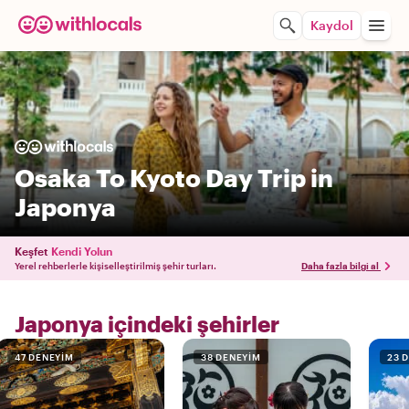
Kaydol
Osaka To Kyoto Day Trip in
Japonya
Keşfet
Kendi Yolun
Yerel rehberlerle kişiselleştirilmiş şehir turları.
Daha fazla bilgi al
Japonya içindeki şehirler
47 DENEYIM
38 DENEYIM
23 