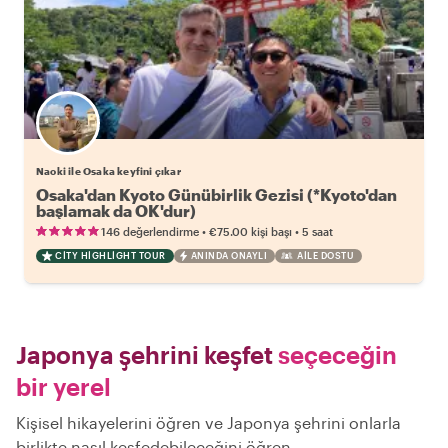
Naoki ile Osaka keyfini çıkar
Osaka'dan Kyoto Günübirlik Gezisi (*Kyoto'dan
başlamak da OK'dur)
•
•
146 değerlendirme
€75.00
kişi başı
5 saat
CITY HIGHLIGHT TOUR
ANINDA ONAYLI
AILE DOSTU
Japonya şehrini keşfet
seçeceğin
bir yerel
Kişisel hikayelerini öğren ve Japonya şehrini onlarla
birlikte nasıl keşfedebileceğini öğren