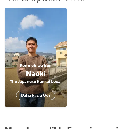
Konnichiwa
Ben
Naoki
The Japanese Kansai Local
Daha Fazla Gör