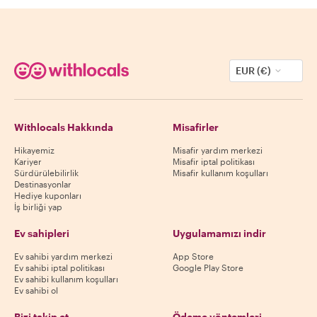
EUR (€)
Withlocals Hakkında
Misafirler
Hikayemiz
Misafir yardım merkezi
Kariyer
Misafir iptal politikası
Sürdürülebilirlik
Misafir kullanım koşulları
Destinasyonlar
Hediye kuponları
İş birliği yap
Ev sahipleri
Uygulamamızı indir
Ev sahibi yardım merkezi
App Store
Ev sahibi iptal politikası
Google Play Store
Ev sahibi kullanım koşulları
Ev sahibi ol
Bizi takip et
Ödeme yöntemleri