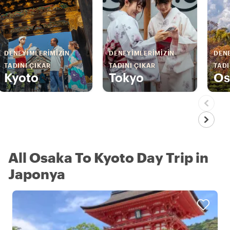
DENEYIMLERIMIZIN
DENEYIMLERIMIZIN
DENE
TADINI ÇIKAR
TADINI ÇIKAR
TADI
Kyoto
Tokyo
Os
All Osaka To Kyoto Day Trip in
Japonya