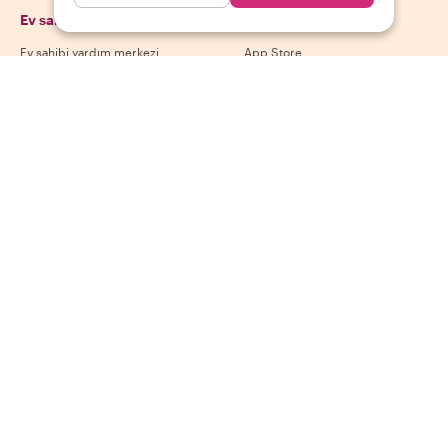
Ev sahipleri
Uygulamamızı indir
Ev sahibi yardım merkezi
App Store
Ev sahibi iptal politikası
Google Play Store
Ev sahibi kullanım koşulları
Ev sahibi ol
Bizi takip et
Ödeme yöntemleri
Mastercard, Visa, Amex, Di
Facebook
Instagram
YouTube
Kullanılabilirlik destinasyona göre değişir
©
2026
Withlocals.com
|
Gizlilik Politikası
|
Çerezler
|
Site haritası