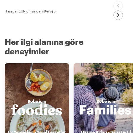
Fiyatlar EUR cinsinden
·
Değiştir
Her ilgi alanına göre
deneyimler
Kobe için
Kobe için
Ev Yemekleri • Yerel Lezzetler
Hazine Avları • Sanat & El