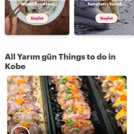
• Yemek Pazarları
...
Sanatları • Yemek
...
Keşfet
Keşfet
All Yarım gün Things to do in
Kobe