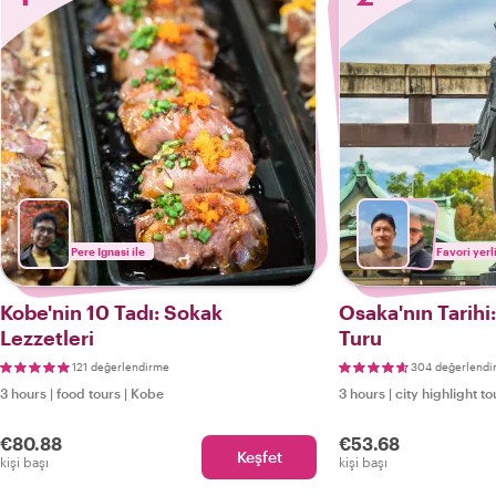
Pere Ignasi ile
Favori yerl
Kobe'nin 10 Tadı: Sokak
Osaka'nın Tarihi
Lezzetleri
Turu
121 değerlendirme
304 değerlendi
3 hours
|
food tours
|
Kobe
3 hours
|
city highlight to
€80.88
€53.68
Keşfet
kişi başı
kişi başı