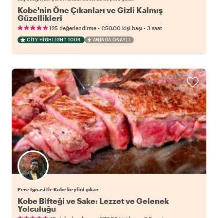
Kobe'nin Öne Çıkanları ve Gizli Kalmış
Güzellikleri
•
•
125 değerlendirme
€50.00
kişi başı
3 saat
CITY HIGHLIGHT TOUR
ANINDA ONAYLI
Pere Ignasi ile Kobe keyfini çıkar
Kobe Bifteği ve Sake: Lezzet ve Gelenek
Yolculuğu