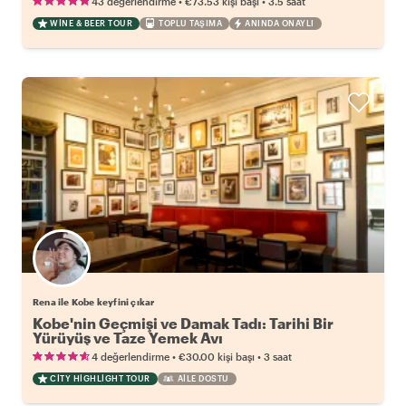
•
•
43 değerlendirme
€73.53
kişi başı
3.5 saat
WINE & BEER TOUR
TOPLU TAŞIMA
ANINDA ONAYLI
Rena ile Kobe keyfini çıkar
Kobe'nin Geçmişi ve Damak Tadı: Tarihi Bir
Yürüyüş ve Taze Yemek Avı
•
•
4 değerlendirme
€30.00
kişi başı
3 saat
CITY HIGHLIGHT TOUR
AILE DOSTU