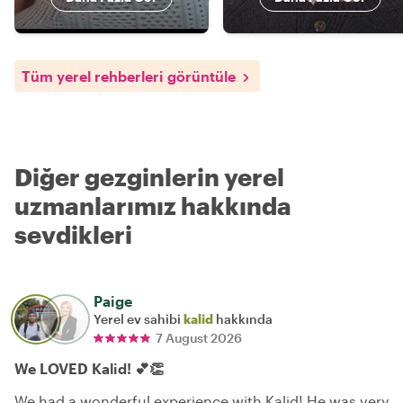
Tüm yerel rehberleri görüntüle
Diğer gezginlerin yerel
uzmanlarımız hakkında
sevdikleri
Paige
Yerel ev sahibi
kalid
hakkında
7 August 2026
We LOVED Kalid! 💕👏
We had a wonderful experience with Kalid! He was very