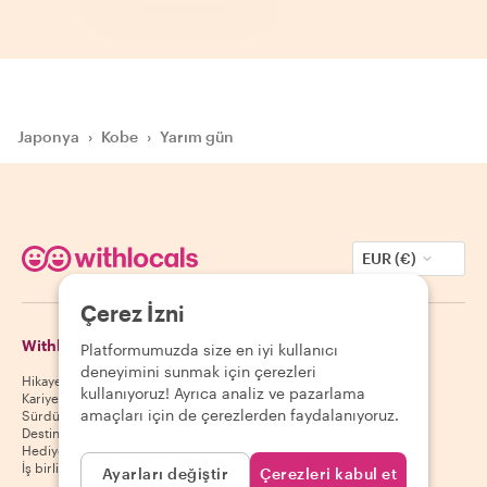
Japonya
›
Kobe
›
Yarım gün
EUR (€)
Çerez İzni
Withlocals Hakkında
Misafirler
Platformumuzda size en iyi kullanıcı
deneyimini sunmak için çerezleri
Hikayemiz
Misafir yardım merkezi
kullanıyoruz! Ayrıca analiz ve pazarlama
Kariyer
Misafir iptal politikası
amaçları için de çerezlerden faydalanıyoruz.
Sürdürülebilirlik
Misafir kullanım koşulları
Destinasyonlar
Hediye kuponları
İş birliği yap
Ayarları değiştir
Çerezleri kabul et