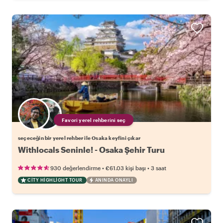
Favori yerel rehberini seç
seçeceğin bir yerel rehber ile Osaka keyfini çıkar
Withlocals Seninle! - Osaka Şehir Turu
•
•
930 değerlendirme
€61.03
kişi başı
3 saat
CITY HIGHLIGHT TOUR
ANINDA ONAYLI