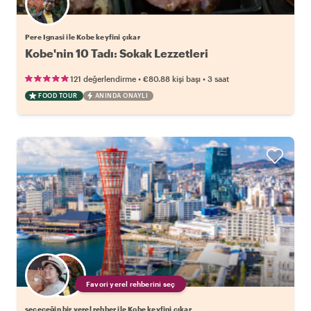
Pere Ignasi ile Kobe keyfini çıkar
Kobe'nin 10 Tadı: Sokak Lezzetleri
•
•
121 değerlendirme
€80.88
kişi başı
3 saat
FOOD TOUR
ANINDA ONAYLI
Favori yerel rehberini seç
seçeceğin bir yerel rehber ile Kobe keyfini çıkar