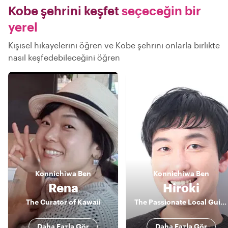
Kobe şehrini keşfet
seçeceğin bir
yerel
Kişisel hikayelerini öğren ve Kobe şehrini onlarla birlikte
nasıl keşfedebileceğini öğren
Konnichiwa
Ben
Konnichiwa
Ben
Rena
Hiroki
The Curator of Kawaii
The Passionate Local Guide
Daha Fazla Gör
Daha Fazla Gör