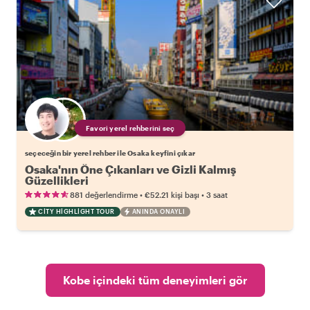
Favori yerel rehberini seç
seçeceğin bir yerel rehber ile Osaka keyfini çıkar
Osaka'nın Öne Çıkanları ve Gizli Kalmış
Güzellikleri
•
•
881 değerlendirme
€52.21
kişi başı
3 saat
CITY HIGHLIGHT TOUR
ANINDA ONAYLI
Kobe içindeki tüm deneyimleri gör