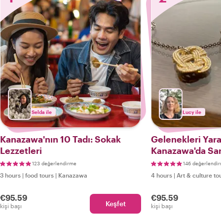
Selda ile
Lucy ile
Kanazawa'nın 10 Tadı: Sokak
Gelenekleri Yar
Lezzetleri
Kanazawa'da Sana
Geçtiği Bir Tur
123 değerlendirme
146 değerlendi
3 hours
|
food tours
|
Kanazawa
4 hours
|
Art & culture to
€95.59
€95.59
Keşfet
kişi başı
kişi başı