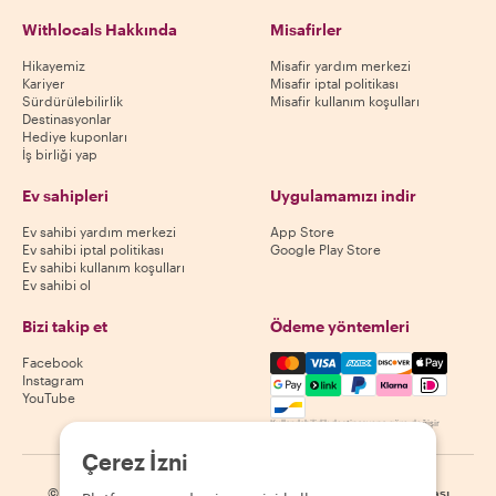
Withlocals Hakkında
Misafirler
Hikayemiz
Misafir yardım merkezi
Kariyer
Misafir iptal politikası
Sürdürülebilirlik
Misafir kullanım koşulları
Destinasyonlar
Hediye kuponları
İş birliği yap
Ev sahipleri
Uygulamamızı indir
Ev sahibi yardım merkezi
App Store
Ev sahibi iptal politikası
Google Play Store
Ev sahibi kullanım koşulları
Ev sahibi ol
Bizi takip et
Ödeme yöntemleri
Mastercard, Visa, Amex, Di
Facebook
Instagram
YouTube
Kullanılabilirlik destinasyona göre değişir
Çerez İzni
©
2026
Withlocals.com
|
Gizlilik Politikası
|
Çerezler
|
Site haritası