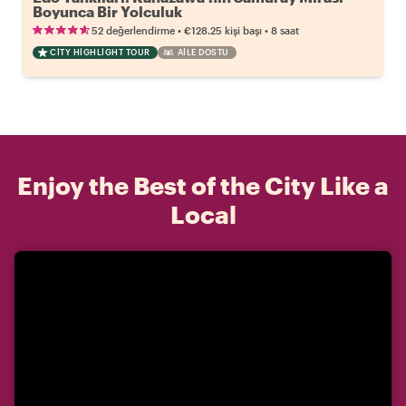
Boyunca Bir Yolculuk
•
•
52 değerlendirme
€128.25
kişi başı
8 saat
CITY HIGHLIGHT TOUR
AILE DOSTU
Enjoy the Best of the City Like a
Local