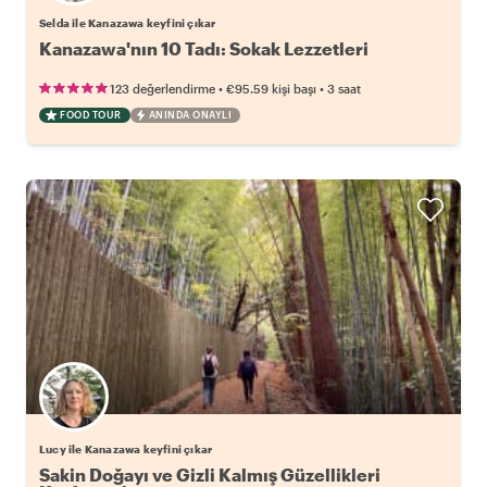
Selda ile Kanazawa keyfini çıkar
Kanazawa'nın 10 Tadı: Sokak Lezzetleri
•
•
123 değerlendirme
€95.59
kişi başı
3 saat
FOOD TOUR
ANINDA ONAYLI
Lucy ile Kanazawa keyfini çıkar
Sakin Doğayı ve Gizli Kalmış Güzellikleri