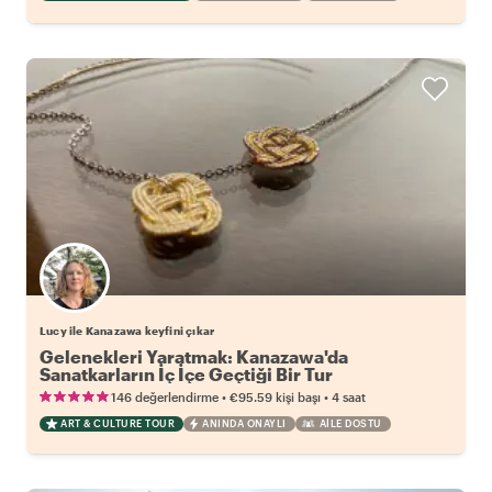
Lucy ile Kanazawa keyfini çıkar
Gelenekleri Yaratmak: Kanazawa'da
Sanatkarların İç İçe Geçtiği Bir Tur
•
•
146 değerlendirme
€95.59
kişi başı
4 saat
ART & CULTURE TOUR
ANINDA ONAYLI
AILE DOSTU