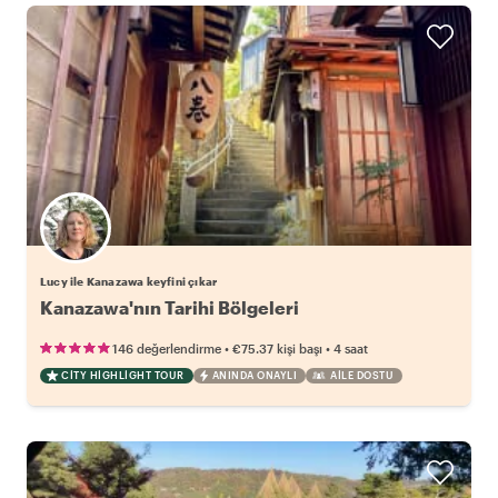
Lucy ile Kanazawa keyfini çıkar
Kanazawa'nın Tarihi Bölgeleri
•
•
146 değerlendirme
€75.37
kişi başı
4 saat
CITY HIGHLIGHT TOUR
ANINDA ONAYLI
AILE DOSTU