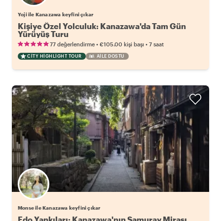
Yoji ile Kanazawa keyfini çıkar
Kişiye Özel Yolculuk: Kanazawa'da Tam Gün
Yürüyüş Turu
•
•
77 değerlendirme
€105.00
kişi başı
7 saat
CITY HIGHLIGHT TOUR
AILE DOSTU
Monse ile Kanazawa keyfini çıkar
Edo Yankıları: Kanazawa'nın Samuray Mirası