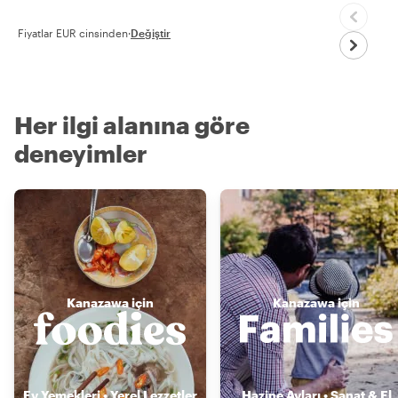
Fiyatlar EUR cinsinden
·
Değiştir
Her ilgi alanına göre
deneyimler
Kanazawa için
Kanazawa için
Ev Yemekleri • Yerel Lezzetler
Hazine Avları • Sanat & El