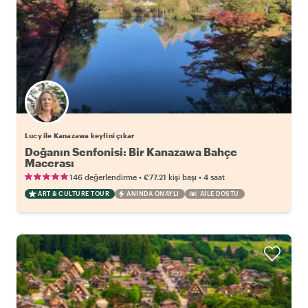
Lucy ile Kanazawa keyfini çıkar
Doğanın Senfonisi: Bir Kanazawa Bahçe
Macerası
•
•
146 değerlendirme
€77.21
kişi başı
4 saat
ART & CULTURE TOUR
ANINDA ONAYLI
AILE DOSTU