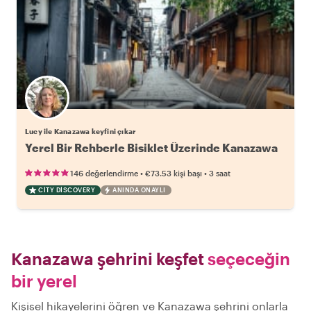
Lucy ile Kanazawa keyfini çıkar
Yerel Bir Rehberle Bisiklet Üzerinde Kanazawa
•
•
146 değerlendirme
€73.53
kişi başı
3 saat
CITY DISCOVERY
ANINDA ONAYLI
Kanazawa şehrini keşfet
seçeceğin
bir yerel
Kişisel hikayelerini öğren ve Kanazawa şehrini onlarla