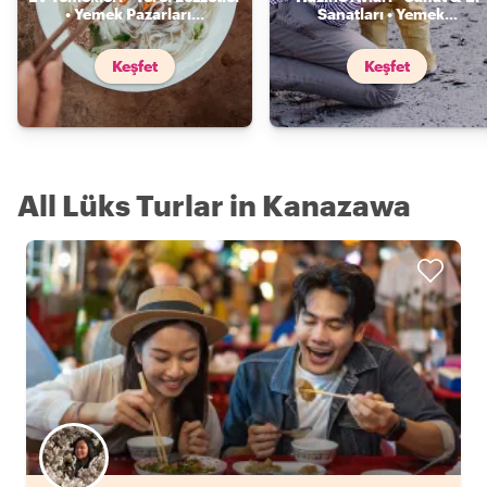
• Yemek Pazarları
...
Sanatları • Yemek
...
Keşfet
Keşfet
All Lüks Turlar in Kanazawa