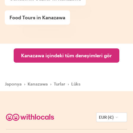
Food Tours in Kanazawa
Kanazawa içindeki tüm deneyimleri gör
Japonya
›
Kanazawa
›
Turlar
›
Lüks
EUR (€)