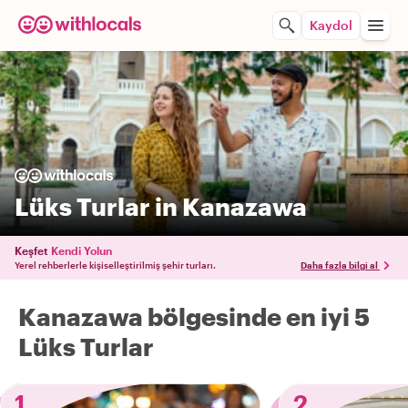
Kaydol
Lüks Turlar in Kanazawa
Keşfet
Kendi Yolun
Yerel rehberlerle kişiselleştirilmiş şehir turları.
Daha fazla bilgi al
Kanazawa bölgesinde en iyi 5
Lüks Turlar
1
2