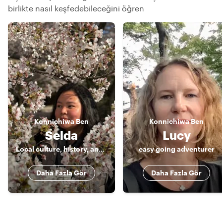
birlikte nasıl keşfedebileceğini öğren
Konnichiwa
Ben
Konnichiwa
Ben
Selda
Lucy
Local culture, history, and food enthusiast 🤓
easy going adventurer
Daha Fazla Gör
Daha Fazla Gör