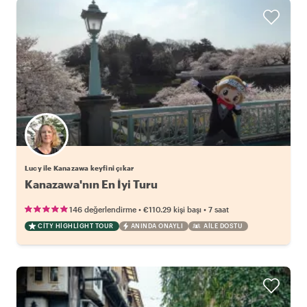
Lucy ile Kanazawa keyfini çıkar
Kanazawa'nın En İyi Turu
•
•
146 değerlendirme
€110.29
kişi başı
7 saat
CITY HIGHLIGHT TOUR
ANINDA ONAYLI
AILE DOSTU