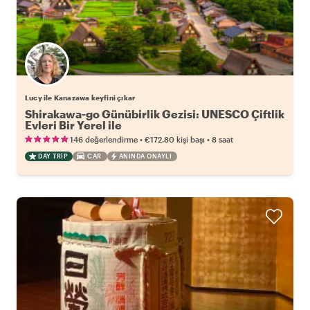
Lucy ile Kanazawa keyfini çıkar
Shirakawa-go Günübirlik Gezisi: UNESCO Çiftlik
Evleri Bir Yerel ile
•
•
146 değerlendirme
€172.80
kişi başı
8 saat
DAY TRIP
CAR
ANINDA ONAYLI