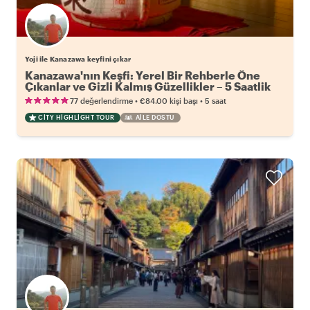
Yoji ile Kanazawa keyfini çıkar
Kanazawa'nın Keşfi: Yerel Bir Rehberle Öne
Çıkanlar ve Gizli Kalmış Güzellikler – 5 Saatlik
Tur
•
•
77 değerlendirme
€84.00
kişi başı
5 saat
CITY HIGHLIGHT TOUR
AILE DOSTU