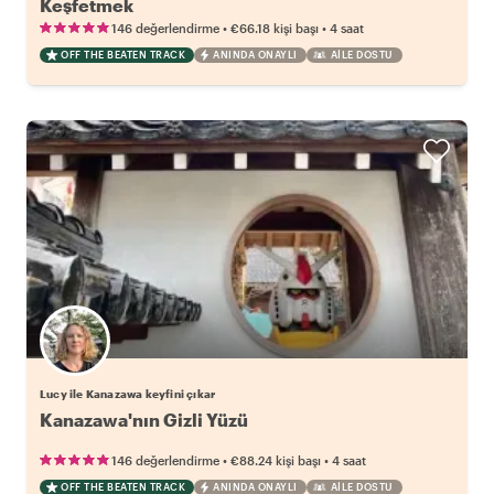
Keşfetmek
•
•
146 değerlendirme
€66.18
kişi başı
4 saat
OFF THE BEATEN TRACK
ANINDA ONAYLI
AILE DOSTU
Lucy ile Kanazawa keyfini çıkar
Kanazawa'nın Gizli Yüzü
•
•
146 değerlendirme
€88.24
kişi başı
4 saat
OFF THE BEATEN TRACK
ANINDA ONAYLI
AILE DOSTU