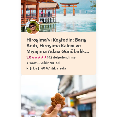
Hiroşima'yı Keşfedin: Barış
Anıtı, Hiroşima Kalesi ve
Miyajima Adası Günübirlik
Gezisi
5.0
142 değerlendirme
7 saat
•
Sehir turlari
kişi başı €147 itibarıyla