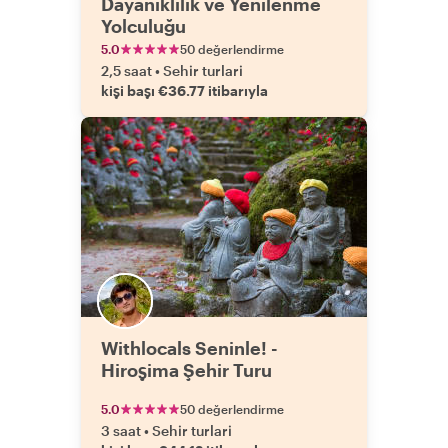
Dayanıklılık ve Yenilenme
Yolculuğu
5.0
50 değerlendirme
2,5 saat
•
Sehir turlari
kişi başı €36.77 itibarıyla
Withlocals Seninle! -
Hiroşima Şehir Turu
5.0
50 değerlendirme
3 saat
•
Sehir turlari