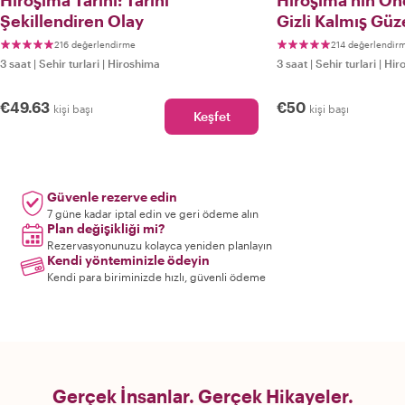
Hiroşima Tarihi: Tarihi
Hiroşima'nın Öne
Şekillendiren Olay
Gizli Kalmış Güze
216 değerlendirme
214 değerlendir
3 saat
|
Sehir turlari
|
Hiroshima
3 saat
|
Sehir turlari
|
Hir
€49.63
€50
kişi başı
kişi başı
Keşfet
Güvenle rezerve edin
7 güne kadar iptal edin ve geri ödeme alın
Plan değişikliği mi?
Rezervasyonunuzu kolayca yeniden planlayın
Kendi yönteminizle ödeyin
Kendi para biriminizde hızlı, güvenli ödeme
Gerçek İnsanlar. Gerçek Hikayeler.