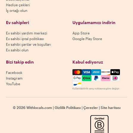
Hediye çekleri
İş ortağı olun
Ev sahipleri
Uygulamamızı indirin
Ev sahibi yardım merkezi
App Store
Ev sahibi iptal politikası
Google Play Store
Ev sahibi şartlar ve koşulları
Ev sahibi olun
Bizi takip edin
Kabul ediyoruz
Mastercard, Visa, Amex, Di
Facebook
Instagram
YouTube
Kullanılabilirlik varış noktasına göre değişir
©
2026
Withlocals.com
|
Gizlilik Politikası
|
Çerezler
|
Site haritası