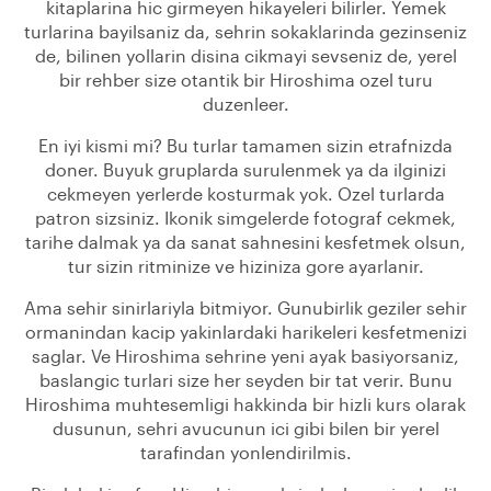
kitaplarina hic girmeyen hikayeleri bilirler. Yemek
turlarina bayilsaniz da, sehrin sokaklarinda gezinseniz
de, bilinen yollarin disina cikmayi sevseniz de, yerel
bir rehber size otantik bir Hiroshima ozel turu
duzenleer.
En iyi kismi mi? Bu turlar tamamen sizin etrafnizda
doner. Buyuk gruplarda surulenmek ya da ilginizi
cekmeyen yerlerde kosturmak yok. Ozel turlarda
patron sizsiniz. Ikonik simgelerde fotograf cekmek,
tarihe dalmak ya da sanat sahnesini kesfetmek olsun,
tur sizin ritminize ve hiziniza gore ayarlanir.
Ama sehir sinirlariyla bitmiyor. Gunubirlik geziler sehir
ormanindan kacip yakinlardaki harikeleri kesfetmenizi
saglar. Ve Hiroshima sehrine yeni ayak basiyorsaniz,
baslangic turlari size her seyden bir tat verir. Bunu
Hiroshima muhtesemligi hakkinda bir hizli kurs olarak
dusunun, sehri avucunun ici gibi bilen bir yerel
tarafindan yonlendirilmis.