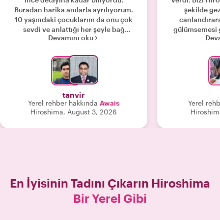
Buradan harika anılarla ayrılıyorum.
şekilde gez
10 yaşındaki çocuklarım da onu çok
canlandırara
sevdi ve anlattığı her şeyle bağ
gülümsemesi 
Devamını oku
Dev
kurabildiler. "
çok eğlenceli
geçirmeye bay
Adası'na da gö
kalmış cevherle
ayarladı ve h
keyifli ilerleme
tanvir
mutlaka tutu
Yerel rehber hakkında
Awais
Yerel reh
bugüne kadar 
Hiroshima, August 3, 2026
Hiroshim
olmadığınız y
Teşekkürler Haq
yönle
En İyisinin Tadını Çıkarın
Hiroshima
Bir Yerel Gibi