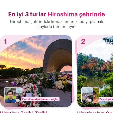
En iyi 3 turlar
Hiroshima şehrinde
Hiroshima şehrindeki konaklamanızı bu yapılacak
şeylerle tamamlayın
1
2
Favori yerel rehberinizi seçin
Favori yere