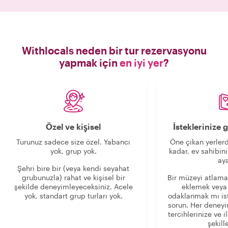
Withlocals neden bir tur rezervasyonu
yapmak için
en iyi yer
?
Özel ve kişisel
İsteklerinize
Turunuz sadece size özel. Yabancı
Öne çıkan yerlerd
yok, grup yok.
kadar, ev sahibini
aya
Şehri bire bir (veya kendi seyahat
grubunuzla) rahat ve kişisel bir
Bir müzeyi atlama
şekilde deneyimleyeceksiniz. Acele
eklemek veya
yok, standart grup turları yok.
odaklanmak mı is
sorun. Her deney
tercihlerinize ve i
şekille