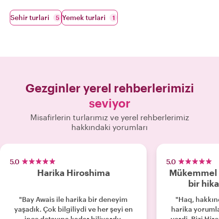
Sehir turlari
Yemek turlari
5
1
Gezginler yerel rehberlerimizi
seviyor
Misafirlerin turlarımız ve yerel rehberlerimiz
hakkındaki yorumları
5.0
5.0
Harika Hiroshima
Mükemmel bi
bir hika
"Bay Awais ile harika bir deneyim
"Haq, hakkı
yaşadık. Çok bilgiliydi ve her şeyi en
harika yorumla
ince detayına kadar biliyordu.
verdi. Bizi Hir