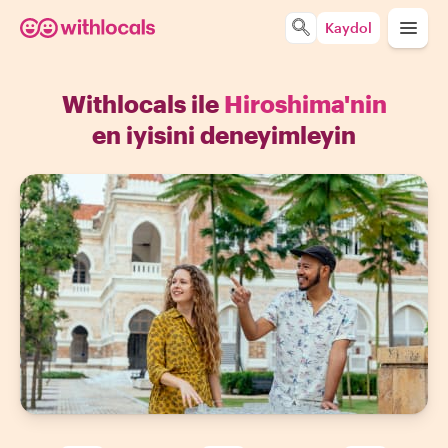
Kaydol
Withlocals ile
Hiroshima'nin
en iyisini deneyimleyin