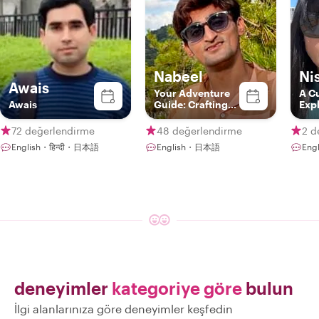
Nabeel
Ni
Awais
Your Adventure
A C
Awais
Guide: Crafting
Exp
Unforgettable
Experiences in
72 değerlendirme
48 değerlendirme
2 d
Hiroshima:)
English・हिन्दी・日本語
English・日本語
Eng
deneyimler
kategoriye göre
bulun
İlgi alanlarınıza göre deneyimler keşfedin