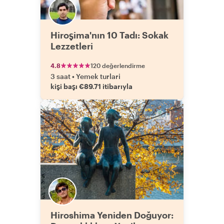
Hiroşima'nın 10 Tadı: Sokak
Lezzetleri
4.8
120 değerlendirme
3 saat
•
Yemek turlari
kişi başı €89.71 itibarıyla
Hiroshima Yeniden Doğuyor: