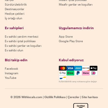
Sürdürülebilirlik
Misafir şartlar ve koşulları
Destinasyonlar
Hediye çekleri
İş ortağı olun
Ev sahipleri
Uygulamamızı indirin
Ev sahibi yardım merkezi
App Store
Ev sahibi iptal politikası
Google Play Store
Ev sahibi şartlar ve koşulları
Ev sahibi olun
Bizi takip edin
Kabul ediyoruz
Mastercard, Visa, Amex, Di
Facebook
Instagram
YouTube
Kullanılabilirlik varış noktasına göre değişir
©
2026
Withlocals.com
|
Gizlilik Politikası
|
Çerezler
|
Site haritası