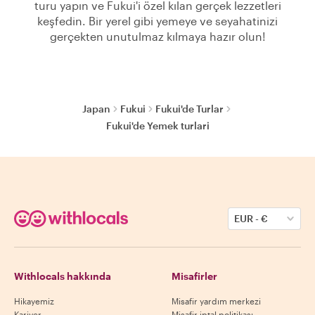
turu yapın ve Fukui'i özel kılan gerçek lezzetleri
keşfedin. Bir yerel gibi yemeye ve seyahatinizi
gerçekten unutulmaz kılmaya hazır olun!
Japan
Fukui
Fukui'de Turlar
Fukui'de Yemek turlari
EUR
-
€
Withlocals hakkında
Misafirler
Hikayemiz
Misafir yardım merkezi
Kariyer
Misafir iptal politikası