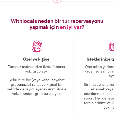
Withlocals neden bir tur rezervasyonu
yapmak için
en iyi yer
?
Özel ve kişisel
İsteklerinize
Turunuz sadece size özel. Yabancı
Öne çıkan yerlerd
yok, grup yok.
kadar, ev sahibini
aya
Şehri bire bir (veya kendi seyahat
grubunuzla) rahat ve kişisel bir
Bir müzeyi atlama
şekilde deneyimleyeceksiniz. Acele
eklemek veya
yok, standart grup turları yok.
odaklanmak mı is
sorun. Her deney
tercihlerinize ve i
şekille