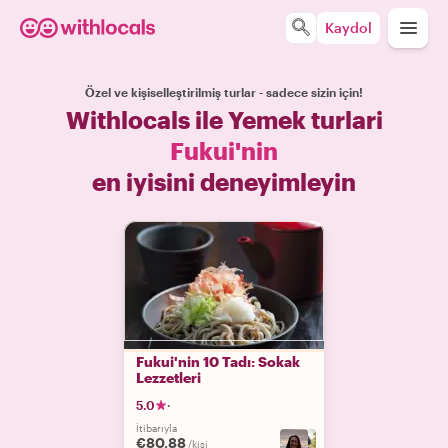
Kaydol
Özel ve kişiselleştirilmiş turlar - sadece sizin için!
Withlocals ile Yemek turlari
Fukui'nin
en iyisini deneyimleyin
Fukui'nin 10 Tadı: Sokak
Lezzetleri
5.0
·
İtibarıyla
€80.88
/kişi