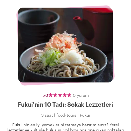
5.0
0
yorum
Fukui'nin 10 Tadı: Sokak Lezzetleri
3 saat
|
food-tours
|
Fukui
Fukui'nin en iyi yemeklerini tatmaya hazır mısınız? Yerel
lezzetler ve kültürle buluşun, yol boyunca öne çıkan noktaları