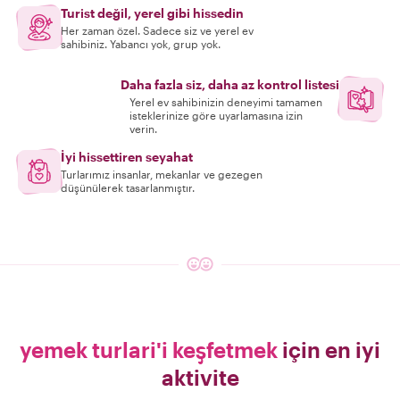
Turist değil, yerel gibi hissedin
Her zaman özel. Sadece siz ve yerel ev
sahibiniz. Yabancı yok, grup yok.
Daha fazla siz, daha az kontrol listesi
Yerel ev sahibinizin deneyimi tamamen
isteklerinize göre uyarlamasına izin
verin.
İyi hissettiren seyahat
Turlarımız insanlar, mekanlar ve gezegen
düşünülerek tasarlanmıştır.
yemek turlari'i keşfetmek
için en iyi
aktivite