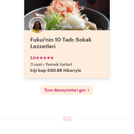
Fukui'nin 10 Tadı: Sokak
Lezzetleri
5.0
3 saat
•
Yemek turlari
kişi başı €80.88 itibarıyla
Tum deneyimleri gor