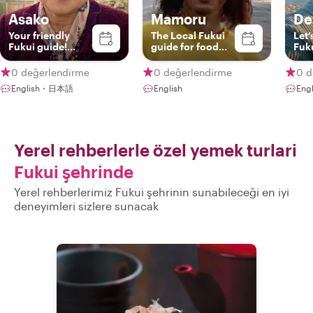
Asako
Mamoru
De
Your friendly
The Local Fukui
Let’
Fukui guide!
guide for food
Fuk
English，
and train lover!
Japanese
0 değerlendirme
0 değerlendirme
0 d
English・日本語
English
Eng
Yerel rehberlerle özel yemek turlari
Fukui şehrinde
Yerel rehberlerimiz Fukui şehrinin sunabileceği en iyi
deneyimleri sizlere sunacak