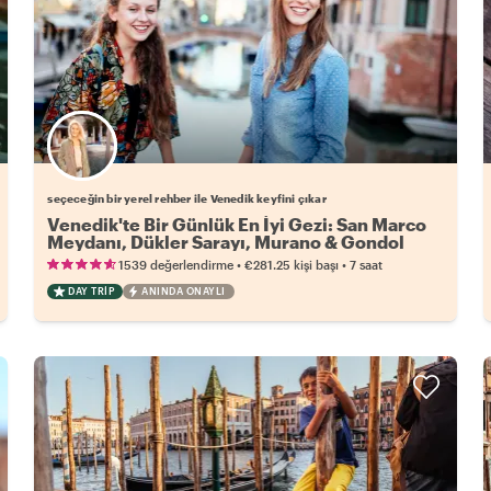
Favori yerel rehberini seç
seçeceğin bir yerel rehber ile Venedik keyfini çıkar
Venedik'te Bir Günlük En İyi Gezi: San Marco
Meydanı, Dükler Sarayı, Murano & Gondol
Turu
•
•
1539 değerlendirme
€281.25
kişi başı
7 saat
DAY TRIP
ANINDA ONAYLI