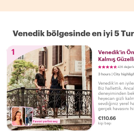
Venedik bölgesinde en iyi 5 Tur
1
Venedik'in Öne
Kalmış Güzelli
426 değerl
3 hours
|
City highlig
Venedik'in en iyile
Biz hallettik. Anc
deneyiminden bekl
heyecan gizli kalm
sevdiğiniz yerel ha
gerçek havasını hi
turda, böylece şun
€110.66
Gerçek Venedik'i
Favori yerlini seç
kişi başı