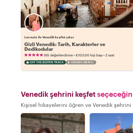
Lucrezia ile Venedik keyfini çıkar
Gizli Venedik: Tarih, Karakterler ve
Dedikodular
•
•
185 değerlendirme
€103.00
kişi başı
2 saat
OFF THE BEATEN TRACK
ANINDA ONAYLI
Venedik şehrini keşfet
seçeceğin 
Kişisel hikayelerini öğren ve Venedik şehrini 