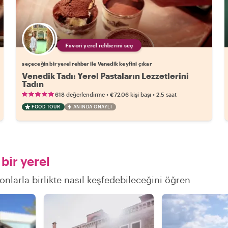
Favori yerel rehberini seç
seçeceğin bir yerel rehber ile Venedik keyfini çıkar
Venedik Tadı: Yerel Pastaların Lezzetlerini
Tadın
•
•
618 değerlendirme
€72.06
kişi başı
2.5 saat
FOOD TOUR
ANINDA ONAYLI
bir yerel
onlarla birlikte nasıl keşfedebileceğini öğren