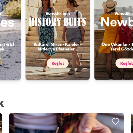
n
Venedik için
Venedik i
nat & El
Kültürel Miras • Kaleler •
Öne Çıkanlar • 
mek
...
Mitler ve Efsaneler
...
Yerel Gözde
Keşfet
Keşfet
k