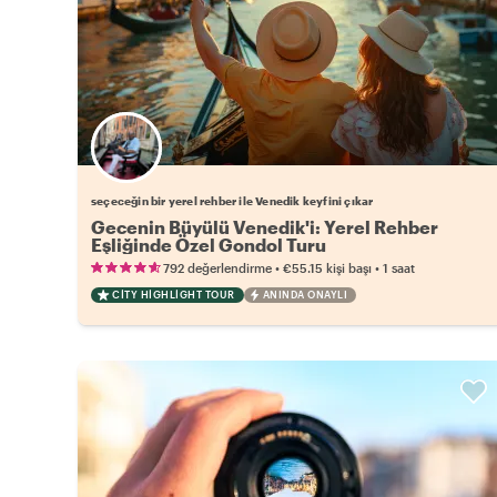
Favori yerel rehberini seç
seçeceğin bir yerel rehber ile Venedik keyfini çıkar
Gecenin Büyülü Venedik'i: Yerel Rehber
Eşliğinde Özel Gondol Turu
•
•
792 değerlendirme
€55.15
kişi başı
1 saat
CITY HIGHLIGHT TOUR
ANINDA ONAYLI