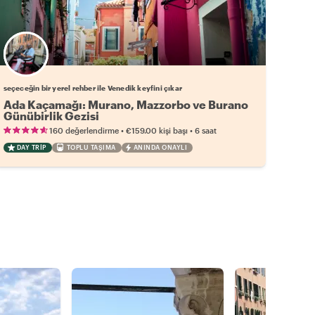
Favori yerel rehberini seç
seçeceğin bir yerel rehber ile Venedik keyfini çıkar
Ada Kaçamağı: Murano, Mazzorbo ve Burano
Günübirlik Gezisi
•
•
160 değerlendirme
€159.00
kişi başı
6 saat
DAY TRIP
TOPLU TAŞIMA
ANINDA ONAYLI