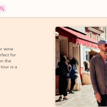
or wine
rfect for
on the
tour is a