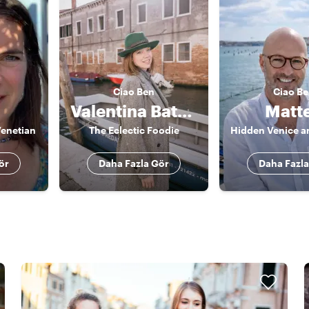
Ciao
Ben
Ciao
Be
Valentina Battocchio
Matt
Venetian
The Eclectic Foodie
ör
Daha Fazla Gör
Daha Fazla