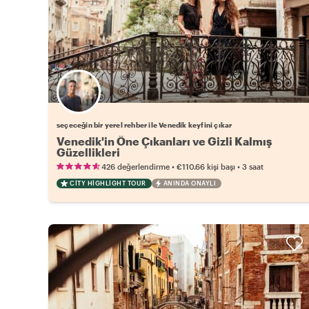
Favori yerel rehberini seç
seçeceğin bir yerel rehber ile Venedik keyfini çıkar
Venedik'in Öne Çıkanları ve Gizli Kalmış
Güzellikleri
•
•
426 değerlendirme
€110.66
kişi başı
3 saat
CITY HIGHLIGHT TOUR
ANINDA ONAYLI