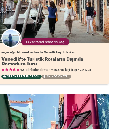
Favori yerel rehberini seç
seçeceğin bir yerel rehber ile Venedik keyfini çıkar
Venedik'te Turistik Rotaların Dışında:
Dorsoduro Turu
•
•
431 değerlendirme
€103.49
kişi başı
2.5 saat
OFF THE BEATEN TRACK
ANINDA ONAYLI