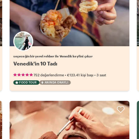
Favori yerel rehberini seç
seçeceğin bir yerel rehber ile Venedik keyfini çıkar
Venedik'in 10 Tadı
•
•
752 değerlendirme
€123.41
kişi başı
3 saat
FOOD TOUR
ANINDA ONAYLI