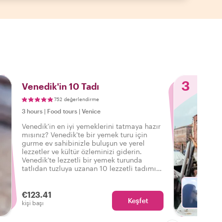
3
Venedik'in 10 Tadı
752 değerlendirme
3 hours
|
Food tours
|
Venice
Venedik'in en iyi yemeklerini tatmaya hazır
mısınız? Venedik'te bir yemek turu için
gurme ev sahibinizle buluşun ve yerel
lezzetler ve kültür özleminizi giderin.
Venedik'te lezzetli bir yemek turunda
tatlıdan tuzluya uzanan 10 lezzetli tadımın
ve içeceklerin tadını çıkarın.
€123.41
Keşfet
Fa
kişi başı