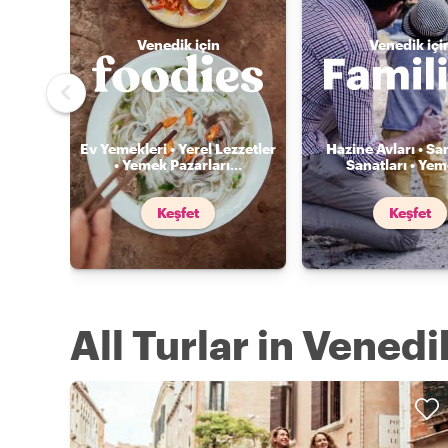
Venedik için
Venedik içi
Ev Yemekleri • Yerel Lezzetler
Hazine Avları • Sa
• Yemek Pazarları
...
Sanatları • Ye
Keşfet
Keşfet
All Turlar in Venedi