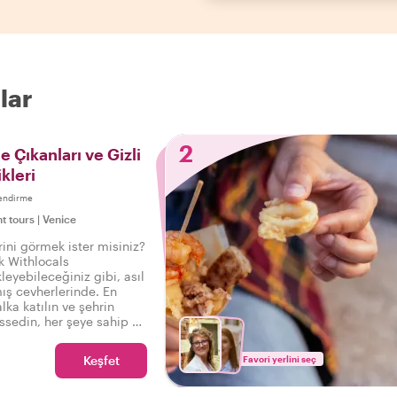
lar
2
 Çıkanları ve Gizli
kleri
endirme
ht tours
|
Venice
rini görmek ister misiniz?
ak Withlocals
eyebileceğiniz gibi, asıl
ış cevherlerinde. En
lka katılın ve şehrin
ssedin, her şeye sahip bu
u söyleyebilirsiniz:
 deneyimledim!
Keşfet
Favori yerlini seç