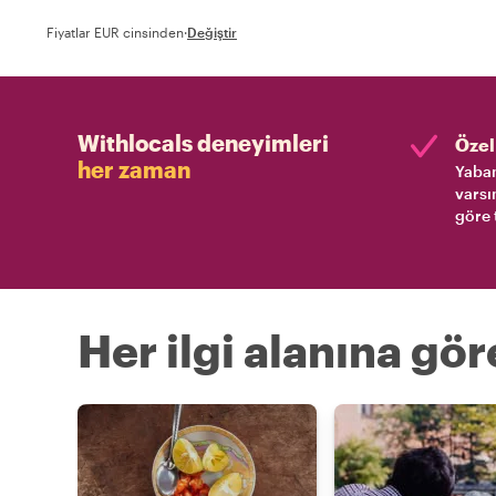
Fiyatlar EUR cinsinden
·
Değiştir
Withlocals deneyimleri
Özel 
her zaman
Yaban
varsı
göre 
Her ilgi alanına gö