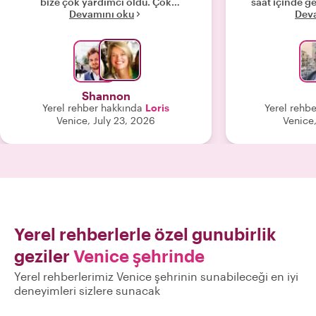
bize çok yardımcı oldu. Çok
saat içinde ge
Devamını oku
Dev
yardımsever ve bilgiliydi. Hatta iki
detaylı bir şeki
ailemiz için önceden özel bir öğle
tam k
yemeği bile ayarladı. Günün sonunda,
sanki eski bir dostumuz gibi
hissettirdi. Bizimle paylaştığı tüm
restoran önerileri mükemmeldi.
Shannon
Beklentilerimizi fazlasıyla aştı."
Yerel rehber hakkında
Loris
Yerel rehb
Venice, July 23, 2026
Venice,
Yerel rehberlerle özel gunubirlik
geziler
Venice şehrinde
Yerel rehberlerimiz Venice şehrinin sunabileceği en iyi
deneyimleri sizlere sunacak