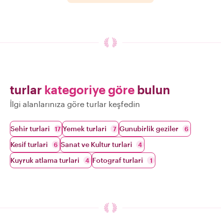
turlar
kategoriye göre
bulun
İlgi alanlarınıza göre turlar keşfedin
Sehir turlari
Yemek turlari
Gunubirlik geziler
17
7
6
Kesif turlari
Sanat ve Kultur turlari
6
4
Kuyruk atlama turlari
Fotograf turlari
4
1