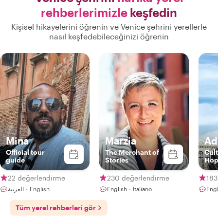
rehberlerimizle
keşfedin
Kişisel hikayelerini öğrenin ve Venice şehrini yerellerle
nasıl keşfedebileceğinizi öğrenin
Mina
Marzia
Ad
Official tour
The Merchant of
Cult
guide
Stories
Hop
22 değerlendirme
230 değerlendirme
183
العربية・English
English・Italiano
Engl
Tüm yerel rehberleri gör