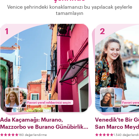
Venice şehrindeki konaklamanızı bu yapılacak şeylerle
tamamlayın
1
2
Favori yerel rehberinizi seçin
Favori yere
Ada Kaçamağı: Murano,
Venedik'te Bir G
Mazzorbo ve Burano Günübirlik
San Marco Meyda
Gezisi
Sarayı, Murano 
160 değerlendirme
1.540 değerlend