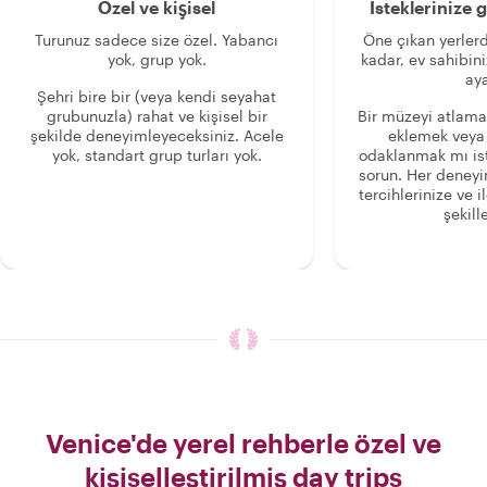
Özel ve kişisel
İsteklerinize
Turunuz sadece size özel. Yabancı
Öne çıkan yerlerd
yok, grup yok.
kadar, ev sahibini
aya
Şehri bire bir (veya kendi seyahat
grubunuzla) rahat ve kişisel bir
Bir müzeyi atlama
şekilde deneyimleyeceksiniz. Acele
eklemek veya
yok, standart grup turları yok.
odaklanmak mı is
sorun. Her deney
tercihlerinize ve i
şekille
Venice'de yerel rehberle özel ve
kişiselleştirilmiş day trips