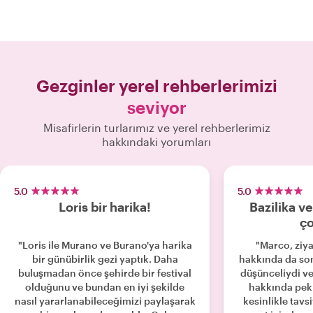
Gezginler yerel rehberlerimizi
seviyor
Misafirlerin turlarımız ve yerel rehberlerimiz
hakkındaki yorumları
5.0
5.0
Loris bir harika!
Bazilika v
ço
"Loris ile Murano ve Burano'ya harika
"Marco, ziyar
bir günübirlik gezi yaptık. Daha
hakkında da son
buluşmadan önce şehirde bir festival
düşünceliydi ve
olduğunu ve bundan en iyi şekilde
hakkında pek 
nasıl yararlanabileceğimizi paylaşarak
kesinlikle tavs