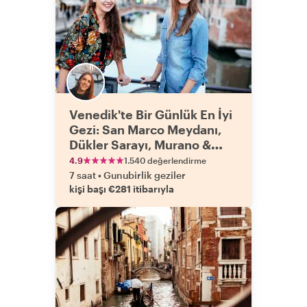
Venedik'te Bir Günlük En İyi
Gezi: San Marco Meydanı,
Dükler Sarayı, Murano &
Gondol Turu
4.9
1.540 değerlendirme
7 saat
•
Gunubirlik geziler
kişi başı €281 itibarıyla