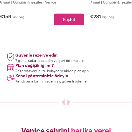
6 saat
|
Gunubirlik geziler
|
Venice
7 saat
|
Gunubirlik gezile
€159
€281
kişi başı
kişi başı
Keşfet
Güvenle rezerve edin
7 güne kadar iptal edin ve geri ödeme alın
Plan değişikliği mi?
Rezervasyonunuzu kolayca yeniden planlayın
Kendi yönteminizle ödeyin
Kendi para biriminizde hızlı, güvenli ödeme
Venice şehrini
harika yerel