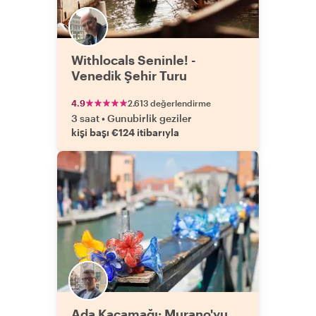
Withlocals Seninle! -
Venedik Şehir Turu
4.9
2.613 değerlendirme
3 saat
•
Gunubirlik geziler
kişi başı €124 itibarıyla
Ada Kaçamağı: Murano'yu