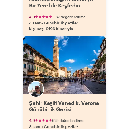
Bir Yerel ile Keşfedin
4.9
1.187 değerlendirme
4 saat
•
Gunubirlik geziler
kişi başı €126 itibarıyla
Şehir Kaşifi Venedik: Verona
Günübirlik Gezisi
4.9
629 değerlendirme
8 saat
•
Gunubirlik geziler