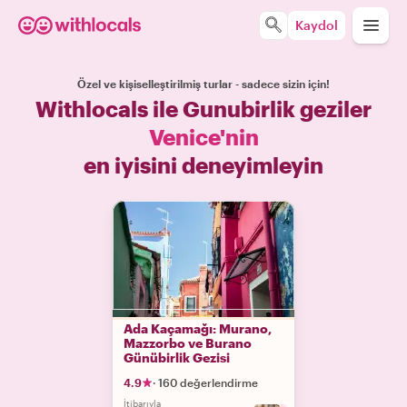
Kaydol
Özel ve kişiselleştirilmiş turlar - sadece sizin için!
Withlocals ile Gunubirlik geziler
Venice'nin
en iyisini deneyimleyin
Ada Kaçamağı: Murano,
Mazzorbo ve Burano
Günübirlik Gezisi
4.9
·
160 değerlendirme
İtibarıyla