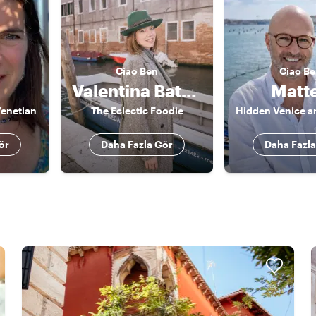
Ciao
Ben
Ciao
Be
Valentina Battocchio
Matt
Venetian
The Eclectic Foodie
ör
Daha Fazla Gör
Daha Fazla