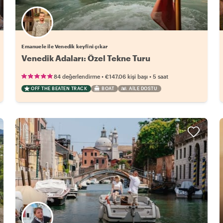
Emanuele ile Venedik keyfini çıkar
Venedik Adaları: Özel Tekne Turu
•
•
84 değerlendirme
€147.06
kişi başı
5 saat
OFF THE BEATEN TRACK
BOAT
AILE DOSTU