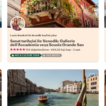
Lucia Bondetti ile Venedik keyfini çıkar
Sanat tarihçisi ile Venedik: Gallerie
dell’Accademia veya Scuola Grande San
Rocco
•
•
159 değerlendirme
€84.56
kişi başı
2 saat
ART & CULTURE TOUR
AILE DOSTU