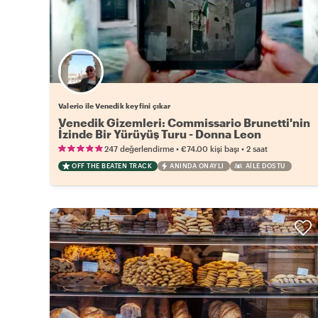
Valerio ile Venedik keyfini çıkar
Venedik Gizemleri: Commissario Brunetti'nin
İzinde Bir Yürüyüş Turu - Donna Leon
•
•
247 değerlendirme
€74.00
kişi başı
2 saat
OFF THE BEATEN TRACK
ANINDA ONAYLI
AILE DOSTU