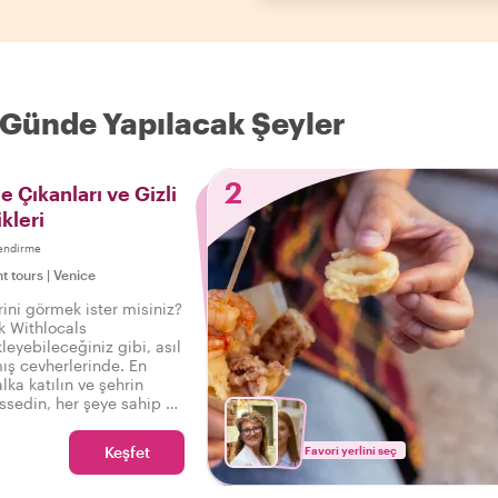
r Günde Yapılacak Şeyler
2
 Çıkanları ve Gizli
kleri
endirme
ht tours
|
Venice
rini görmek ister misiniz?
ak Withlocals
eyebileceğiniz gibi, asıl
ış cevherlerinde. En
lka katılın ve şehrin
ssedin, her şeye sahip bu
u söyleyebilirsiniz:
 deneyimledim!
Keşfet
Favori yerlini seç