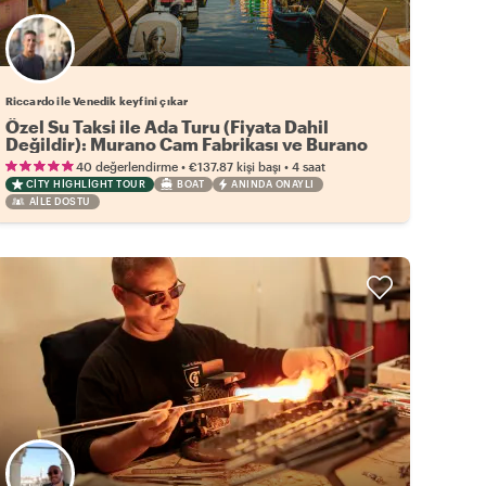
Riccardo ile Venedik keyfini çıkar
Özel Su Taksi ile Ada Turu (Fiyata Dahil
Değildir): Murano Cam Fabrikası ve Burano
•
•
40 değerlendirme
€137.87
kişi başı
4 saat
CITY HIGHLIGHT TOUR
BOAT
ANINDA ONAYLI
AILE DOSTU