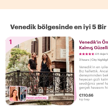
Venedik bölgesinde en iyi 5 Bi
1
Venedik'in Öne
Kalmış Güzelli
426 değerl
3 hours
|
City highlig
Venedik'in en iyile
Biz hallettik. Anc
deneyiminden bekl
heyecan gizli kalm
sevdiğiniz yerel ha
gerçek havasını hi
turda, böylece şun
€110.66
Gerçek Venedik'i
Favori yerlini seç
kişi başı