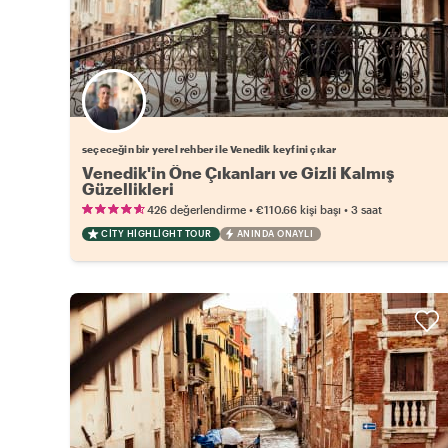
Favori yerel rehberini seç
seçeceğin bir yerel rehber ile Venedik keyfini çıkar
Venedik'in Öne Çıkanları ve Gizli Kalmış
Güzellikleri
•
•
426 değerlendirme
€110.66
kişi başı
3 saat
CITY HIGHLIGHT TOUR
ANINDA ONAYLI