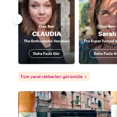
Ciao
Ben
Ciao
Ben
CLAUDIA
Sarah
The Enthusiastic Venetian
The Expat Turned 
Daha Fazla Gör
Daha Fazla G
Tüm yerel rehberleri görüntüle