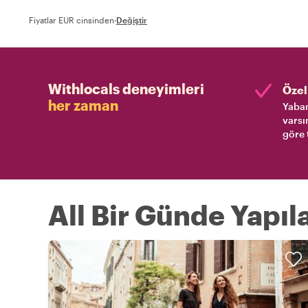
Fiyatlar EUR cinsinden
·
Değiştir
Withlocals deneyimleri
Özel 
her zaman
Yaban
varsı
göre 
All Bir Günde Yapıl