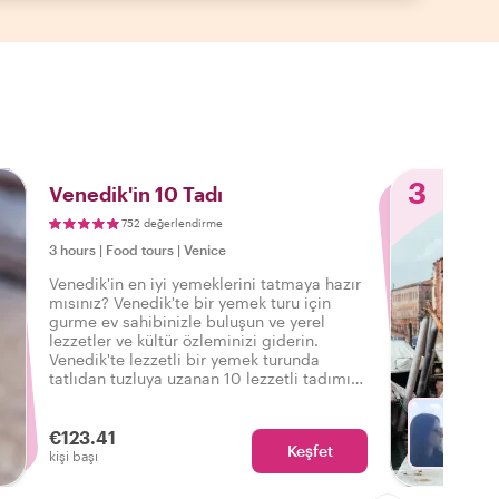
3
Venedik'in 10 Tadı
752 değerlendirme
3 hours
|
Food tours
|
Venice
Venedik'in en iyi yemeklerini tatmaya hazır
mısınız? Venedik'te bir yemek turu için
gurme ev sahibinizle buluşun ve yerel
lezzetler ve kültür özleminizi giderin.
Venedik'te lezzetli bir yemek turunda
tatlıdan tuzluya uzanan 10 lezzetli tadımın
ve içeceklerin tadını çıkarın.
€123.41
Keşfet
Fa
kişi başı