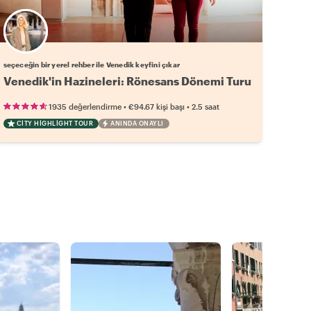
Favori yerel rehberini seç
seçeceğin bir yerel rehber ile Venedik keyfini çıkar
Venedik'in Hazineleri: Rönesans Dönemi Turu
•
•
1935 değerlendirme
€94.67
kişi başı
2.5 saat
CITY HIGHLIGHT TOUR
ANINDA ONAYLI