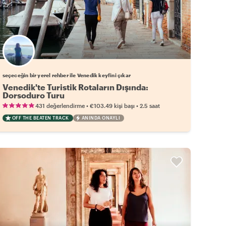
Favori yerel rehberini seç
seçeceğin bir yerel rehber ile Venedik keyfini çıkar
Venedik'te Turistik Rotaların Dışında:
Dorsoduro Turu
•
•
431 değerlendirme
€103.49
kişi başı
2.5 saat
OFF THE BEATEN TRACK
ANINDA ONAYLI