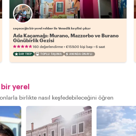
Favori yerel rehberini seç
seçeceğin bir yerel rehber ile Venedik keyfini çıkar
Ada Kaçamağı: Murano, Mazzorbo ve Burano
Günübirlik Gezisi
•
•
160 değerlendirme
€159.00
kişi başı
6 saat
DAY TRIP
TOPLU TAŞIMA
ANINDA ONAYLI
bir yerel
onlarla birlikte nasıl keşfedebileceğini öğren