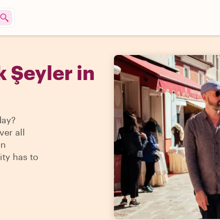
 Şeyler in
day?
ver all
in
ity has to