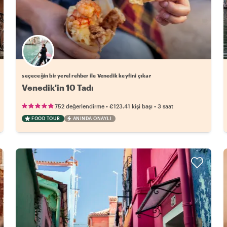
Favori yerel rehberini seç
seçeceğin bir yerel rehber ile Venedik keyfini çıkar
Venedik'in 10 Tadı
•
•
752 değerlendirme
€123.41
kişi başı
3 saat
FOOD TOUR
ANINDA ONAYLI