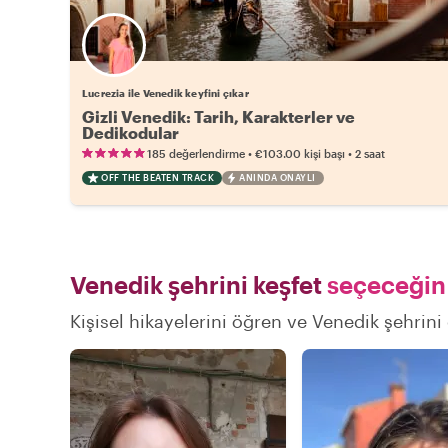
Lucrezia ile Venedik keyfini çıkar
Gizli Venedik: Tarih, Karakterler ve
Dedikodular
•
•
185 değerlendirme
€103.00
kişi başı
2 saat
OFF THE BEATEN TRACK
ANINDA ONAYLI
Venedik şehrini keşfet
seçeceğin 
Kişisel hikayelerini öğren ve Venedik şehrini 