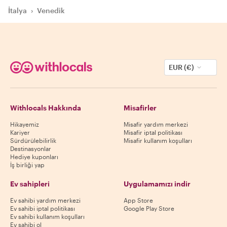
İtalya
›
Venedik
EUR (€)
Withlocals Hakkında
Misafirler
Hikayemiz
Misafir yardım merkezi
Kariyer
Misafir iptal politikası
Sürdürülebilirlik
Misafir kullanım koşulları
Destinasyonlar
Hediye kuponları
İş birliği yap
Ev sahipleri
Uygulamamızı indir
Ev sahibi yardım merkezi
App Store
Ev sahibi iptal politikası
Google Play Store
Ev sahibi kullanım koşulları
Ev sahibi ol