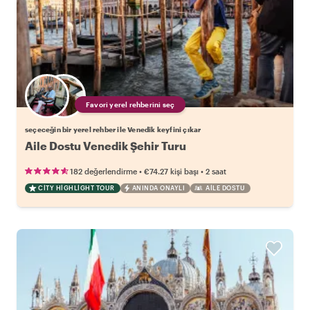
Favori yerel rehberini seç
seçeceğin bir yerel rehber ile Venedik keyfini çıkar
Aile Dostu Venedik Şehir Turu
•
•
182 değerlendirme
€74.27
kişi başı
2 saat
CITY HIGHLIGHT TOUR
ANINDA ONAYLI
AILE DOSTU