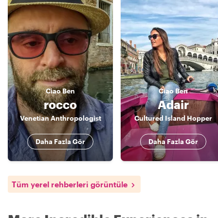
Ciao
Ben
Ciao
Ben
rocco
Adair
Venetian Anthropologist
Cultured Island Hopper
Daha Fazla Gör
Daha Fazla Gör
Tüm yerel rehberleri görüntüle