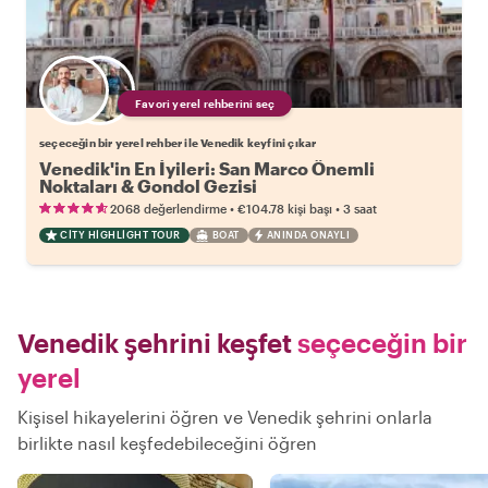
Favori yerel rehberini seç
seçeceğin bir yerel rehber ile Venedik keyfini çıkar
Venedik'in En İyileri: San Marco Önemli
Noktaları & Gondol Gezisi
•
•
2068 değerlendirme
€104.78
kişi başı
3 saat
CITY HIGHLIGHT TOUR
BOAT
ANINDA ONAYLI
Venedik şehrini keşfet
seçeceğin bir
yerel
Kişisel hikayelerini öğren ve Venedik şehrini onlarla
birlikte nasıl keşfedebileceğini öğren