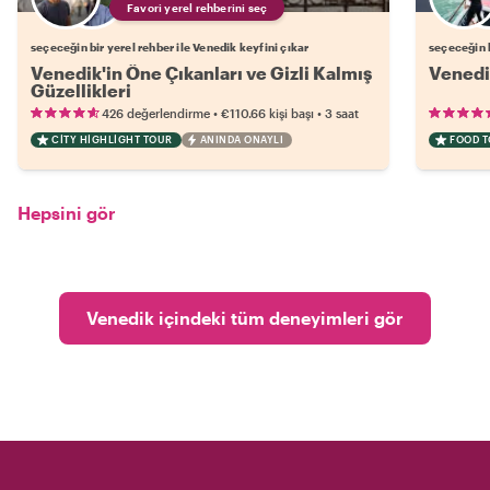
Favori yerel rehberini seç
seçeceğin bir yerel rehber ile Venedik keyfini çıkar
seçeceğin b
Venedik'in Öne Çıkanları ve Gizli Kalmış
Venedik
Güzellikleri
•
•
426 değerlendirme
€110.66
kişi başı
3 saat
CITY HIGHLIGHT TOUR
ANINDA ONAYLI
FOOD 
Hepsini gör
Venedik içindeki tüm deneyimleri gör