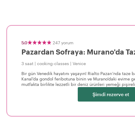
5.0
247
yorum
Pazardan Sofraya: Murano'da Taze
3 saat
|
cooking-classes
|
Venice
Bir gün Venedik hayatını yaşayın! Rialto Pazarı'nda taze ba
Kanal'da gondol feribotuna binin ve Murano'daki evime ge
mutfakta birlikte lezzetli bir deniz ürünleri yemeği pişirel
Şimdi rezerve et