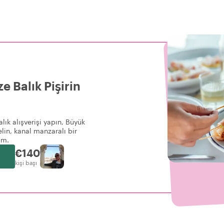
 Balık Pişirin
lık alışverişi yapın, Büyük
lin, kanal manzaralı bir
im.
€140
kişi başı