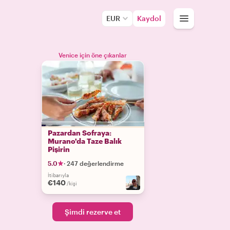
EUR
Kaydol
Venice için öne çıkanlar
Pazardan Sofraya:
Murano'da Taze Balık
Pişirin
5.0
·
247 değerlendirme
İtibarıyla
€140
/kişi
Şimdi rezerve et