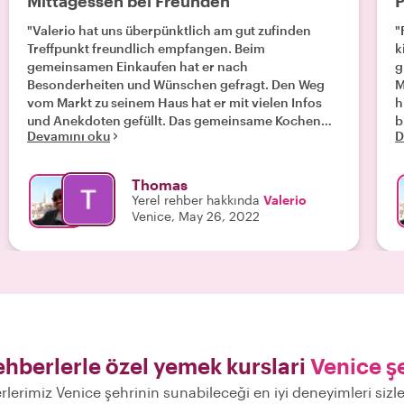
Mittagessen bei Freunden
P
"Valerio hat uns überpünktlich am gut zufinden
"
Treffpunkt freundlich empfangen. Beim
k
gemeinsamen Einkaufen hat er nach
g
Besonderheiten und Wünschen gefragt. Den Weg
M
vom Markt zu seinem Haus hat er mit vielen Infos
h
und Anekdoten gefüllt. Das gemeinsame Kochen
b
Devamını oku
D
und Essen hat sich nicht nach einem gebuchten
t
Event angefühlt, sondern wie das Kennenlernen
h
eines neuen Freundes."
w
Thomas
Yerel rehber hakkında
Valerio
Venice, May 26, 2022
ehberlerle özel yemek kurslari
Venice ş
rlerimiz Venice şehrinin sunabileceği en iyi deneyimleri siz