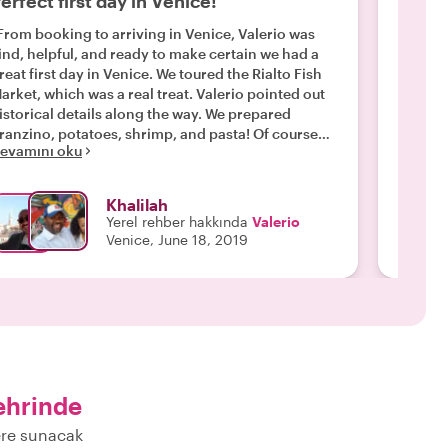
erfect first day in Venice!
Amaz
From booking to arriving in Venice, Valerio was
"Our da
ind, helpful, and ready to make certain we had a
the loc
reat first day in Venice. We toured the Rialto Fish
murano 
arket, which was a real treat. Valerio pointed out
fun to 
istorical details along the way. We prepared
stops t
ranzino, potatoes, shrimp, and pasta! Of course
got to 
evamını oku
Devamı
here were many appetizers and lots of wine. We
a glass
ighly recommend anyone book this experience
hesitat
ith Valerio and With Locals! "
outstan
Khalilah
Yerel rehber hakkında
Valerio
Venice, June 18, 2019
ehrinde
lere sunacak