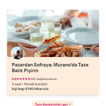
Pazardan Sofraya: Murano'da Taze
Balık Pişirin
5.0
247 değerlendirme
3 saat
•
Yemek kurslari
kişi başı €140 itibarıyla
Tum deneyimleri gor