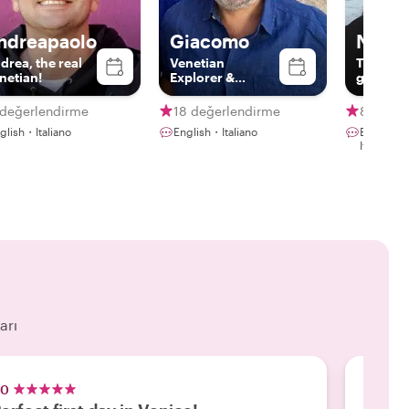
ndreapaolo
Giacomo
Nicol
drea, the real
Venetian
The vene
netian!
Explorer &
guide
Storyteller
 değerlendirme
18 değerlendirme
88 değe
glish・Italiano
English・Italiano
English・
Italiano
arı
.0
5.0