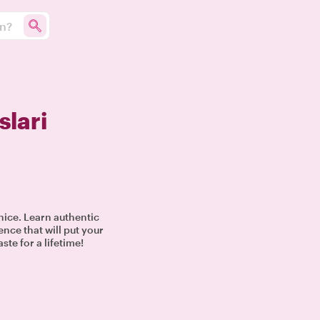
un?
slari
nice. Learn authentic
nce that will put your
te for a lifetime!