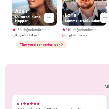
Adair
Loris
Cultured Island
Hopper
Sommelier&Musician
183 değerlendirme
310 değerlendirme
English・Italiano
English・Italiano
Tüm yerel rehberleri gör
Mi
5.0