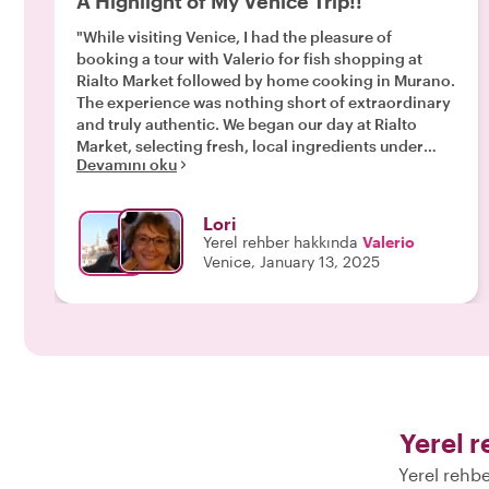
A Highlight of My Venice Trip!!
"While visiting Venice, I had the pleasure of
booking a tour with Valerio for fish shopping at
Rialto Market followed by home cooking in Murano.
The experience was nothing short of extraordinary
and truly authentic. We began our day at Rialto
Market, selecting fresh, local ingredients under
Devamını oku
Valerio's expert guidance. From there, we traveled
to his lovely home in Murano, where he prepared a
mouthwatering multi-course meal, perfectly paired
Lori
with libations for each course. What made the
Yerel rehber hakkında
Valerio
experience even more special was how hands-on it
Venice, January 13, 2025
was—my friend and I got to help with some of the
preparations, which made the meal feel even more
personal and rewarding. Throughout the day,
Valerio’s warm and engaging personality shone. He
answered all our questions about life in Italy with
patience and enthusiasm, sharing fascinating
insights into local culture and traditions. Despite
our endless curiosity, he never seemed to tire of our
Yerel r
company and made us feel completely at home. To
top it off, Valerio provided excellent
Yerel rehbe