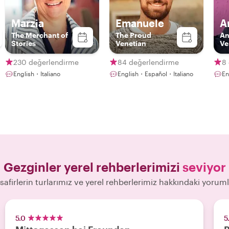
Marzia
Emanuele
A
The Merchant of
The Proud
An
Stories
Venetian
Ve
230 değerlendirme
84 değerlendirme
8
English・Italiano
English・Español・Italiano
En
Gezginler yerel rehberlerimizi
seviyor
safirlerin turlarımız ve yerel rehberlerimiz hakkındaki yoruml
5.0
5