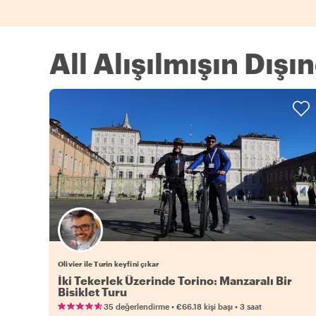
All Alışılmışın Dışı
Olivier ile Turin keyfini çıkar
İki Tekerlek Üzerinde Torino: Manzaralı Bir
Bisiklet Turu
•
•
35 değerlendirme
€66.18
kişi başı
3 saat