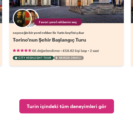
Favori yerel rehberini seç
seçeceğin bir yerel rehber ile Turin keyfini çıkar
Torino'nun Şehir Başlangıç Turu
•
•
66 değerlendirme
€58.82
kişi başı
2 saat
CITY HIGHLIGHT TOUR
ANINDA ONAYLI
Turin içindeki tüm deneyimleri gör