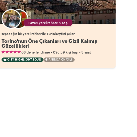
Favori yerel rehberini seç
seçeceğin bir yerel rehber ile Turin keyfini çıkar
Torino'nun Öne Çıkanları ve Gizli Kalmış
Güzellikleri
•
•
66 değerlendirme
€95.59
kişi başı
3 saat
CITY HIGHLIGHT TOUR
ANINDA ONAYLI