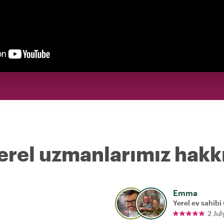
erel uzmanlarımız hakk
Emma
Yerel ev sahibi
2 Ju