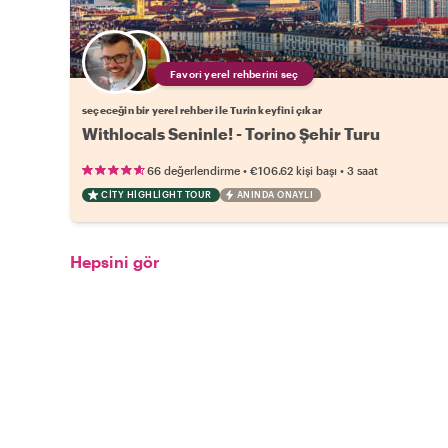
Favori yerel rehberini seç
seçeceğin bir yerel rehber ile Turin keyfini çıkar
Withlocals Seninle! - Torino Şehir Turu
•
•
66 değerlendirme
€106.62
kişi başı
3 saat
CITY HIGHLIGHT TOUR
ANINDA ONAYLI
Hepsini gör