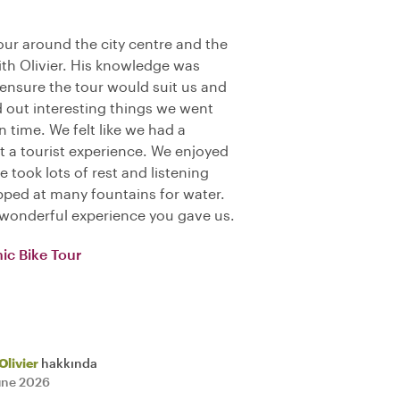
our around the city centre and the
ith Olivier. His knowledge was
ensure the tour would suit us and
ed out interesting things we went
n time. We felt like we had a
t a tourist experience. We enjoyed
 took lots of rest and listening
pped at many fountains for water.
e wonderful experience you gave us.
ic Bike Tour
Olivier
hakkında
une 2026