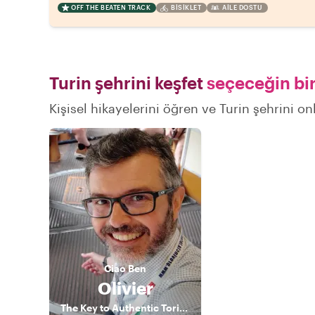
OFF THE BEATEN TRACK
BISIKLET
AILE DOSTU
Turin şehrini keşfet
seçeceğin bir
Kişisel hikayelerini öğren ve Turin şehrini on
Ciao
Ben
Olivier
The Key to Authentic Torino