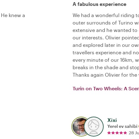
A fabulous experience
. He knew a
We had a wonderful riding t
outer surrounds of Turino w
extensive and he wanted to 
our interests. Olivier point
and explored later in our ow
travellers experience and no
every minute of our 16km, we
breaks in the shade and sto
Thanks again Olivier for th
Turin on Two Wheels: A Scen
Xixi
Yerel ev sahibi
28 J