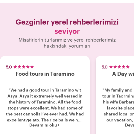
Gezginler yerel rehberlerimizi
seviyor
Misafirlerin turlarımız ve yerel rehberlerimiz
hakkındaki yorumları
5.0
5.0
Food tours in Taramino
A Day wi
"We had a good tour in Taramino wit
"My family and 
Asya. Asya it extremely well versed in
tour in Taormin
the history of Taramino. All the food
his wife Barbara
stops were excellent. We had some of
favorite place
the best cannolis I’ve ever had. We had
shared local pr
excellent gelato. The rice balls we had
our vacation,
Devamını oku
Dev
we both made up of tomato and
genuine people
pistachio. The final stop was ours,
day very wel