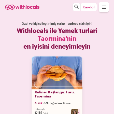
Kaydol
Özel ve kişiselleştirilmiş turlar - sadece sizin için!
Withlocals ile Yemek turlari
Taormina'nin
en iyisini deneyimleyin
Kuliner Başlangıç Turu:
Taormina
4.9
·
53 değerlendirme
İtibarıyla
€112
+
2
/kişi