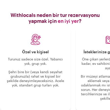
Withlocals neden bir tur rezervasyonu
yapmak için
en iyi yer
?
Özel ve kişisel
İsteklerinize
Turunuz sadece size özel. Yabancı
Öne çıkan yerlerd
yok, grup yok.
kadar, ev sahibini
aya
Şehri bire bir (veya kendi seyahat
grubunuzla) rahat ve kişisel bir
Bir müzeyi atlama
şekilde deneyimleyeceksiniz. Acele
eklemek veya
yok, standart grup turları yok.
odaklanmak mı is
sorun. Her deney
tercihlerinize ve i
şekille