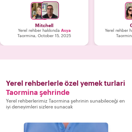
calamari, eggplant, Parm, and a bottle
Sicilian ad
of wine He certainly got your moneys
perfectly. High
worth out of the store. She was very
and these 
pleasant and did an excellent job."
Christoph
Mitchell
Yerel rehber hakkında
Asya
Yerel rehber 
Taormina, October 15, 2025
Taormina
Yerel rehberlerle özel yemek turlari
Taormina şehrinde
Yerel rehberlerimiz Taormina şehrinin sunabileceği en
iyi deneyimleri sizlere sunacak