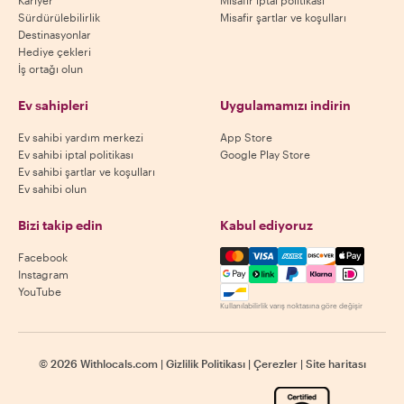
Kariyer
Misafir iptal politikası
Sürdürülebilirlik
Misafir şartlar ve koşulları
Destinasyonlar
Hediye çekleri
İş ortağı olun
Ev sahipleri
Uygulamamızı indirin
Ev sahibi yardım merkezi
App Store
Ev sahibi iptal politikası
Google Play Store
Ev sahibi şartlar ve koşulları
Ev sahibi olun
Bizi takip edin
Kabul ediyoruz
Mastercard, Visa, Amex, Di
Facebook
Instagram
YouTube
Kullanılabilirlik varış noktasına göre değişir
©
2026
Withlocals.com
|
Gizlilik Politikası
|
Çerezler
|
Site haritası