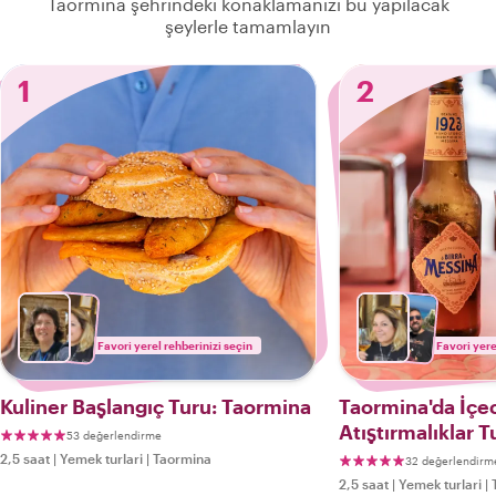
Taormina şehrindeki konaklamanızı bu yapılacak
şeylerle tamamlayın
1
2
Favori yerel rehberinizi seçin
Favori yere
Kuliner Başlangıç Turu: Taormina
Taormina'da İçe
Atıştırmalıklar T
53 değerlendirme
2,5 saat
|
Yemek turlari
|
Taormina
32 değerlendirm
2,5 saat
|
Yemek turlari
|