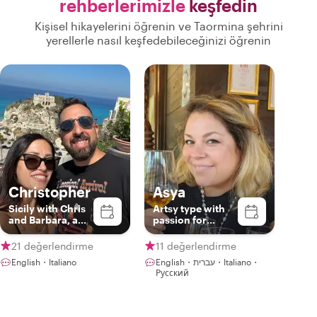
rehberlerimizle
keşfedin
Kişisel hikayelerini öğrenin ve Taormina şehrini
yerellerle nasıl keşfedebileceğinizi öğrenin
Christopher
Asya
Sicily with Chris
Artsy type with
and Barbara, a
passion for
real locals!
history and food
21 değerlendirme
11 değerlendirme
English・Italiano
English・עברית・Italiano・
Русский