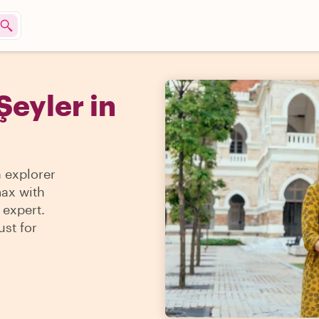
Şeyler in
n explorer
max with
 expert.
ust for