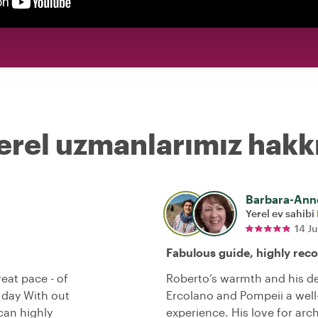
erel uzmanlarımız hakk
Barbara-Ann
Yerel ev sahibi
14 J
Fabulous guide, highly re
eat pace - of
Roberto’s warmth and his de
 day With out
Ercolano and Pompeii a wel
can highly
experience. His love for a