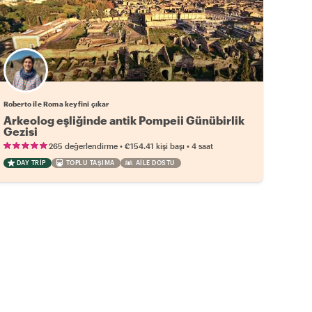
Roberto ile Roma keyfini çıkar
Arkeolog eşliğinde antik Pompeii Günübirlik
Gezisi
•
•
265 değerlendirme
€154.41
kişi başı
4 saat
DAY TRIP
TOPLU TAŞIMA
AILE DOSTU