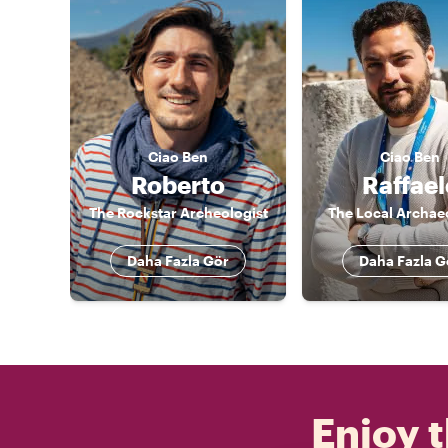
Ciao
Ben
Ciao
Ben
Roberto
Raffael
The Rockstar Archeologist
The Local Archae
Daha Fazla Gör
Daha Fazla G
Enjoy t