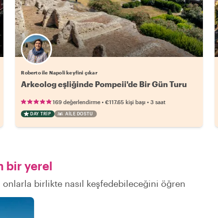
Roberto ile Napoli keyfini çıkar
Arkeolog eşliğinde Pompeii'de Bir Gün Turu
•
•
169 değerlendirme
€117.65
kişi başı
3 saat
DAY TRIP
AILE DOSTU
 bir yerel
 onlarla birlikte nasıl keşfedebileceğini öğren