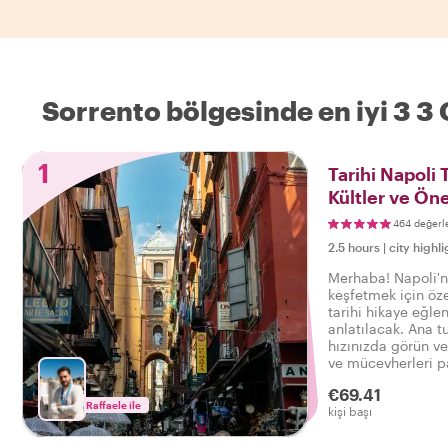
Sorrento bölgesinde en iyi 3 3
1
Tarihi Napoli 
Kültler ve Ön
464 değerl
2.5 hours
|
city highli
Merhaba! Napoli'n
keşfetmek için özel
tarihi hikaye eğlen
anlatılacak. Ana tu
hızınızda görün ve 
ve mücevherleri p
böylece şehri gerç
€69.41
tadını çıkarabilirsi
Raffaele ile
kişi başı