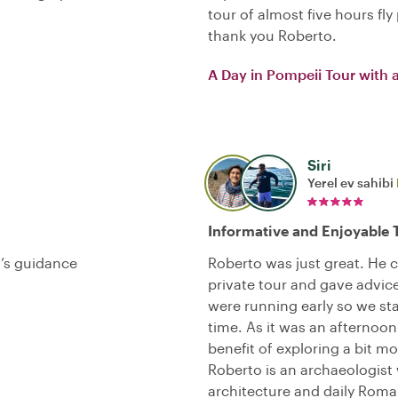
tour of almost five hours fl
thank you Roberto.
A Day in Pompeii Tour with 
Siri
Yerel ev sahibi
Informative and Enjoyable 
o’s guidance
Roberto was just great. He 
private tour and gave advic
were running early so we st
time. As it was an afternoo
benefit of exploring a bit mo
Roberto is an archaeologist w
architecture and daily Roma