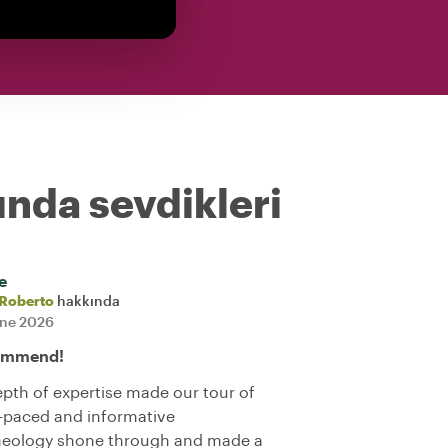
ında sevdikleri
e
Roberto
hakkında
une 2026
commend!
pth of expertise made our tour of
l-paced and informative
rcheology shone through and made a