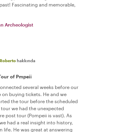
y past! Fascinating and memorable,
an Archeologist
Roberto
hakkında
Tour of Pmpeii
connected several weeks before our
e on buying tickets. He and we
arted the tour before the scheduled
n tour we had the unexpected
re post tour (Pompeii is vast). As
e had a real insight into history,
n life. He was great at answering