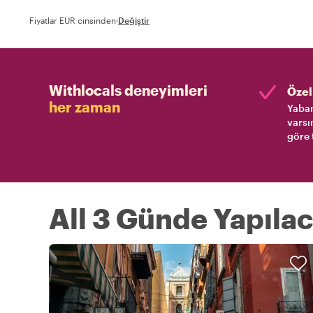
Fiyatlar EUR cinsinden
·
Değiştir
Withlocals deneyimleri
Özel 
her zaman
Yaban
varsı
göre 
All 3 Günde Yapılac