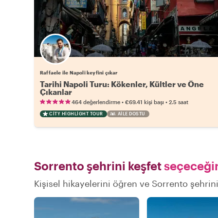
Raffaele ile Napoli keyfini çıkar
Tarihi Napoli Turu: Kökenler, Kültler ve Öne
Çıkanlar
•
•
464 değerlendirme
€69.41
kişi başı
2.5 saat
CITY HIGHLIGHT TOUR
AILE DOSTU
Sorrento şehrini keşfet
seçeceğin
Kişisel hikayelerini öğren ve Sorrento şehrini