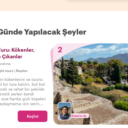
 Günde Yapılacak Şeyler
2
Turu: Kökenler,
e Çıkanlar
endirme
ght tours
|
Naples
in kökenlerini ve özünü
 bir tura katılın, bol bol
celi ve rahat bir şekilde
ristik yerleri kendi
size harika gizli köşeleri
aylaşmama izin verin,
ekten bir yerel gibi
niz!
Keşfet
Roberto ile