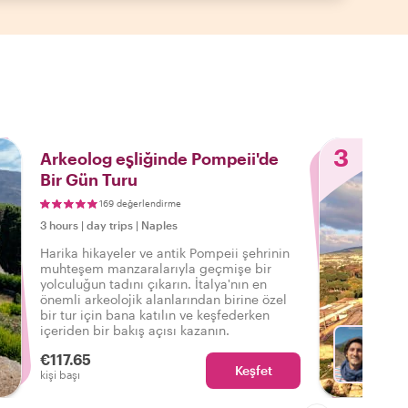
3
Arkeolog eşliğinde Pompeii'de
Bir Gün Turu
169 değerlendirme
3 hours
|
day trips
|
Naples
Harika hikayeler ve antik Pompeii şehrinin
muhteşem manzaralarıyla geçmişe bir
yolculuğun tadını çıkarın. İtalya'nın en
önemli arkeolojik alanlarından birine özel
bir tur için bana katılın ve keşfederken
içeriden bir bakış açısı kazanın.
€117.65
Keşfet
Roberto
kişi başı