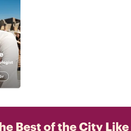
e
ologist
ör
he Best of the City Like