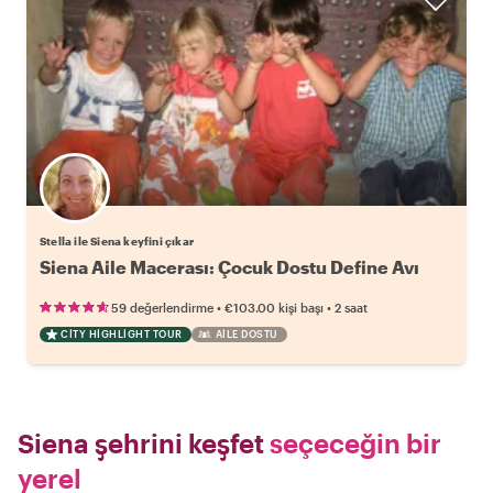
Stella ile Siena keyfini çıkar
Siena Aile Macerası: Çocuk Dostu Define Avı
•
•
59 değerlendirme
€103.00
kişi başı
2 saat
CITY HIGHLIGHT TOUR
AILE DOSTU
Siena şehrini keşfet
seçeceğin bir
yerel