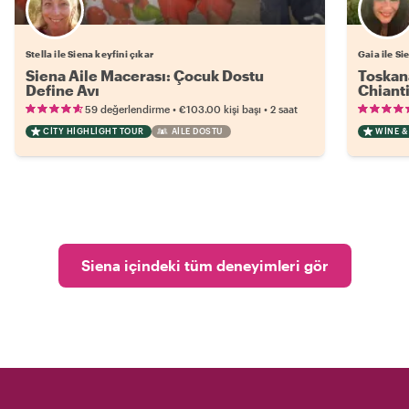
Stella ile Siena keyfini çıkar
Gaia ile Si
Siena Aile Macerası: Çocuk Dostu
Toskana
Define Avı
Chiant
•
•
59 değerlendirme
€103.00
kişi başı
2 saat
CITY HIGHLIGHT TOUR
AILE DOSTU
WINE &
Siena içindeki tüm deneyimleri gör