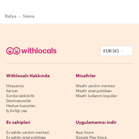
İtalya
›
Siena
EUR (€)
Withlocals Hakkında
Misafirler
Hikayemiz
Misafir yardım merkezi
Kariyer
Misafir iptal politikası
Sürdürülebilirlik
Misafir kullanım koşulları
Destinasyonlar
Hediye kuponları
İş birliği yap
Ev sahipleri
Uygulamamızı indir
Ev sahibi yardım merkezi
App Store
Ev sahibi iptal politikası
Google Play Store