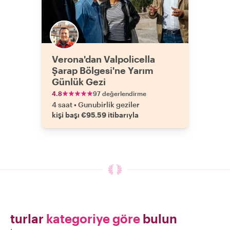
Verona'dan Valpolicella
Şarap Bölgesi'ne Yarım
Günlük Gezi
4.8
97 değerlendirme
4 saat
•
Gunubirlik geziler
kişi başı €95.59 itibarıyla
turlar
kategoriye göre
bulun