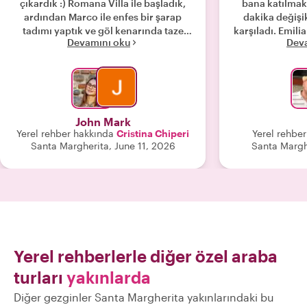
çıkardık :) Romana Villa ile başladık,
bana katılmak
ardından Marco ile enfes bir şarap
dakika değişi
tadımı yaptık ve göl kenarında taze
karşıladı. Emili
Devamını oku
Dev
deniz ürünlerini çok sevdik, günü bu
bilgisini kullan
kadar lezzetli bir dondurma ile bitirdik!
yolculuğumuz
Verona'daki son günümüzü geçirmek
yerleri gösterdi
için harika bir yol! Teşekkürler
iki güzel kasa
Cristina!"
gezdirdi. 
kenarındaki güz
John Mark
götürdü ve orad
Yerel rehber hakkında
Cristina Chiperi
Yerel rehbe
şarabın tadını
Santa Margherita, June 11, 2026
Santa Marghe
Emiliano'yu şid
Teşek
Yerel rehberlerle diğer özel araba
turları
yakınlarda
Diğer gezginler Santa Margherita yakınlarındaki bu