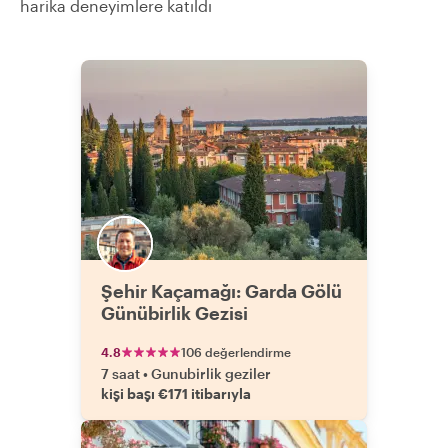
harika deneyimlere katıldı
Şehir Kaçamağı: Garda Gölü
Günübirlik Gezisi
4.8
106 değerlendirme
7 saat
•
Gunubirlik geziler
kişi başı €171 itibarıyla