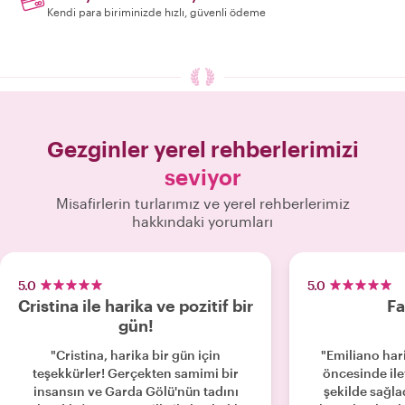
Kendi para biriminizde hızlı, güvenli ödeme
Gezginler yerel rehberlerimizi
seviyor
Misafirlerin turlarımız ve yerel rehberlerimiz
hakkındaki yorumları
5.0
5.0
Cristina ile harika ve pozitif bir
Fa
gün!
"Cristina, harika bir gün için
"Emiliano har
teşekkürler! Gerçekten samimi bir
öncesinde il
insansın ve Garda Gölü'nün tadını
şekilde sağla