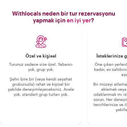
Withlocals neden bir tur rezervasyonu
yapmak için
en iyi yer
?
Özel ve kişisel
İsteklerinize
Turunuz sadece size özel. Yabancı
Öne çıkan yerlerd
yok, grup yok.
kadar, ev sahibini
aya
Şehri bire bir (veya kendi seyahat
grubunuzla) rahat ve kişisel bir
Bir müzeyi atlama
şekilde deneyimleyeceksiniz. Acele
eklemek veya
yok, standart grup turları yok.
odaklanmak mı is
sorun. Her deney
tercihlerinize ve i
şekille