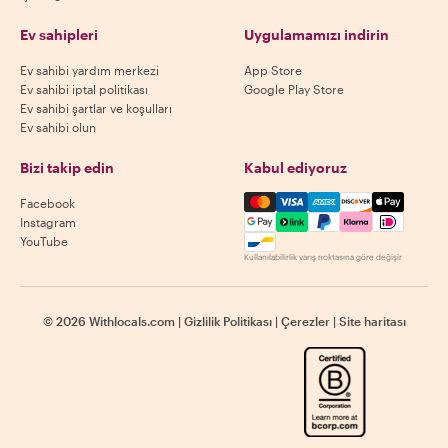
Ev sahipleri
Uygulamamızı indirin
Ev sahibi yardım merkezi
App Store
Ev sahibi iptal politikası
Google Play Store
Ev sahibi şartlar ve koşulları
Ev sahibi olun
Bizi takip edin
Kabul ediyoruz
Mastercard, Visa, Amex, Di
Facebook
Instagram
YouTube
Kullanılabilirlik varış noktasına göre değişir
©
2026
Withlocals.com
|
Gizlilik Politikası
|
Çerezler
|
Site haritası