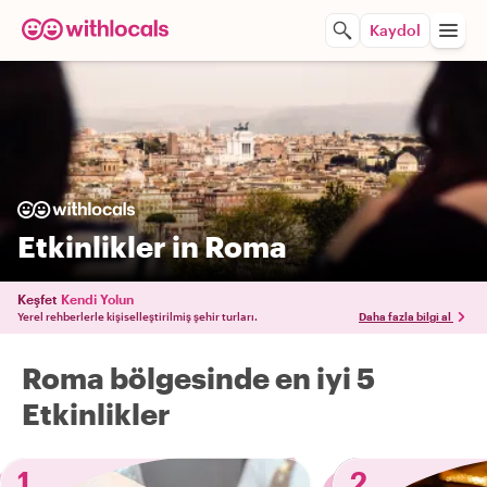
Kaydol
Etkinlikler in Roma
Keşfet
Kendi Yolun
Yerel rehberlerle kişiselleştirilmiş şehir turları.
Daha fazla bilgi al
Roma bölgesinde en iyi 5
Etkinlikler
1
2