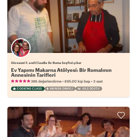
Giovanni F. and Claudia ile Roma keyfini çıkar
Ev Yapımı Makarna Atölyesi: Bir Romalının
Annesinin Tarifleri
•
•
386 değerlendirme
€65.00
kişi başı
3 saat
COOKING CLASS
ANINDA ONAYLI
AILE DOSTU