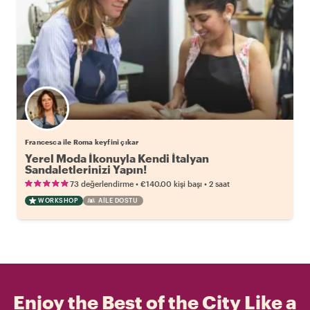
Francesca ile Roma keyfini çıkar
Yerel Moda İkonuyla Kendi İtalyan
Sandaletlerinizi Yapın!
•
•
73 değerlendirme
€140.00
kişi başı
2 saat
WORKSHOP
AILE DOSTU
Enjoy the Best of the City Like a