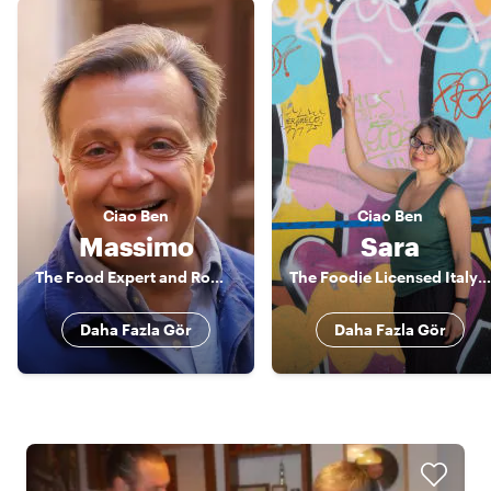
Ciao
Ben
Ciao
Ben
Massimo
Sara
The Food Expert and Rome connoisseur
The Foodie Licensed Italy+Vatican Tour Guide & Photographer
Daha Fazla Gör
Daha Fazla Gör