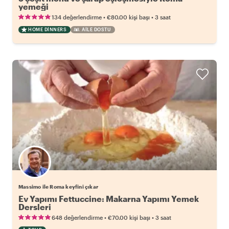
yemeği
•
•
134 değerlendirme
€80.00
kişi başı
3 saat
HOME DINNERS
AILE DOSTU
Massimo ile Roma keyfini çıkar
Ev Yapımı Fettuccine: Makarna Yapımı Yemek
Dersleri
•
•
648 değerlendirme
€70.00
kişi başı
3 saat