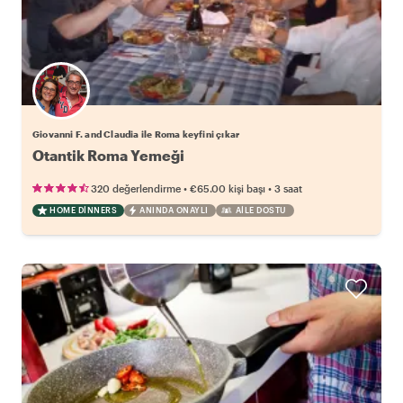
Giovanni F. and Claudia ile Roma keyfini çıkar
Otantik Roma Yemeği
•
•
320 değerlendirme
€65.00
kişi başı
3 saat
HOME DINNERS
ANINDA ONAYLI
AILE DOSTU