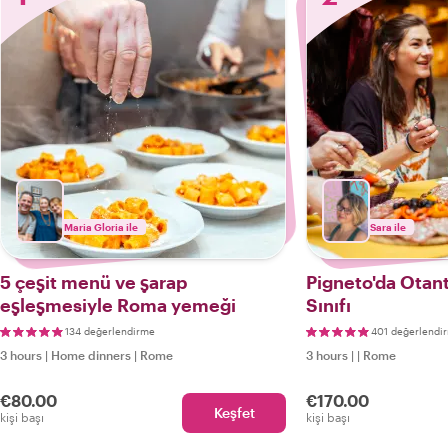
Maria Gloria ile
Sara ile
5 çeşit menü ve şarap
Pigneto'da Ota
eşleşmesiyle Roma yemeği
Sınıfı
134 değerlendirme
401 değerlendi
3 hours
|
Home dinners
|
Rome
3 hours
|
|
Rome
€80.00
€170.00
Keşfet
kişi başı
kişi başı