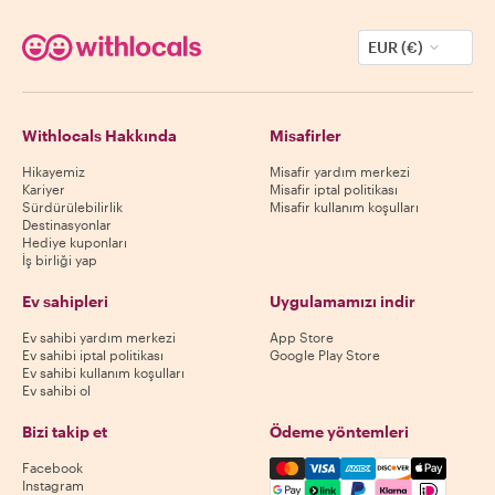
EUR (€)
Withlocals Hakkında
Misafirler
Hikayemiz
Misafir yardım merkezi
Kariyer
Misafir iptal politikası
Sürdürülebilirlik
Misafir kullanım koşulları
Destinasyonlar
Hediye kuponları
İş birliği yap
Ev sahipleri
Uygulamamızı indir
Ev sahibi yardım merkezi
App Store
Ev sahibi iptal politikası
Google Play Store
Ev sahibi kullanım koşulları
Ev sahibi ol
Bizi takip et
Ödeme yöntemleri
Mastercard, Visa, Amex, Di
Facebook
Instagram