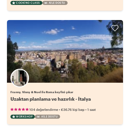
COOKING CLASS
AILE DOSTU
Franny, Vinny & Nuel ile Roma keyfini çıkar
Uzaktan planlama ve hazırlık - İtalya
•
•
104 değerlendirme
€36.76
kişi başı
1 saat
WORKSHOP
AILE DOSTU