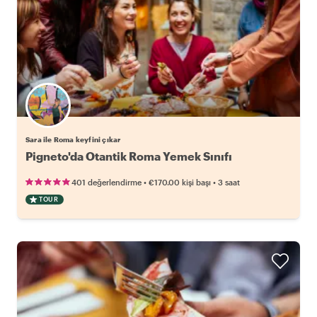
Sara ile Roma keyfini çıkar
Pigneto'da Otantik Roma Yemek Sınıfı
•
•
401 değerlendirme
€170.00
kişi başı
3 saat
TOUR