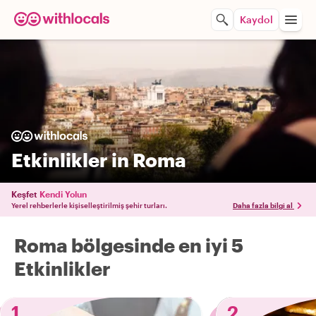
Kaydol
Etkinlikler in Roma
Keşfet
Kendi Yolun
Yerel rehberlerle kişiselleştirilmiş şehir turları.
Daha fazla bilgi al
Roma bölgesinde en iyi 5
Etkinlikler
1
2