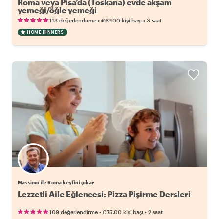
Roma veya Pisa’da (Toskana) evde akşam
yemeği/öğle yemeği
•
•
113 değerlendirme
€69.00
kişi başı
3 saat
HOME DINNERS
Massimo ile Roma keyfini çıkar
Lezzetli Aile Eğlencesi: Pizza Pişirme Dersleri
•
•
109 değerlendirme
€75.00
kişi başı
2 saat