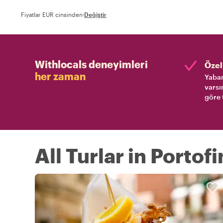
Fiyatlar EUR cinsinden
·
Değiştir
Withlocals deneyimleri
Özel 
her zaman
Yaban
varsı
göre 
All Turlar in Portof