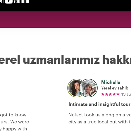
erel uzmanlarımız hakk
Michelle
Yerel ev sahibi
13 J
Intimate and insightful tour
 got to know
Nefset took us along on a v
ours. We were
city as a true local but with
y happy with