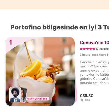
Portofino bölgesinde en iyi 3 T
1
Cenova'nın 10
63 değerle
3 hours
|
food tours
|
Cenova'nın en iyi 
mısınız? Cenova'da
gurme ev sahibini
yemekler ile kültü
giderin. Cenova'da
turunda tatlıdan t
tadımın ve içecekle
€85.30
Favori yerlini seç
kişi başı