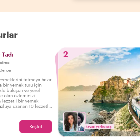
urlar
2
 Tadı
ndirme
Genoa
yemeklerini tatmaya hazır
 bir yemek turu için
zle buluşun ve yerel
re olan özleminizi
 lezzetli bir yemek
uzluya uzanan 10 lezzetli
rin tadını çıkarın.
Keşfet
Favori yerlini seç