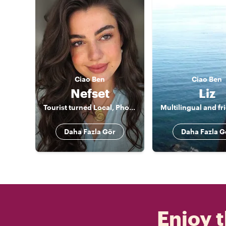
Ciao
Ben
Ciao
Ben
Nefset
Liz
Tourist turned Local, Photographer
Daha Fazla Gör
Daha Fazla G
Enjoy t