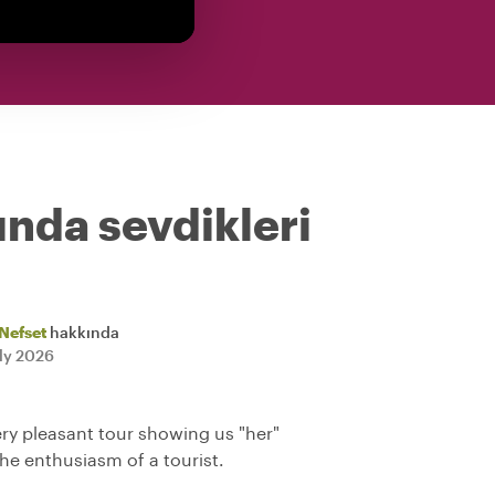
ında sevdikleri
Nefset
hakkında
uly 2026
ery pleasant tour showing us "her"
 the enthusiasm of a tourist.