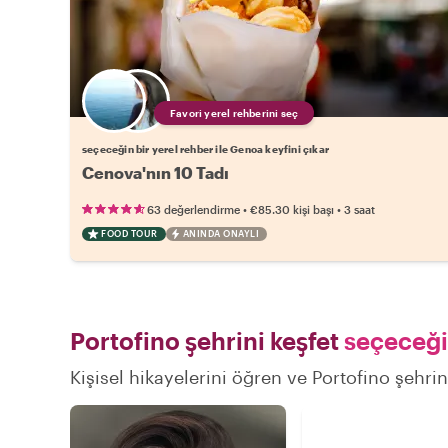
Favori yerel rehberini seç
seçeceğin bir yerel rehber ile Genoa keyfini çıkar
Cenova'nın 10 Tadı
•
•
63 değerlendirme
€85.30
kişi başı
3 saat
FOOD TOUR
ANINDA ONAYLI
Portofino şehrini keşfet
seçeceğin
Kişisel hikayelerini öğren ve Portofino şehrin