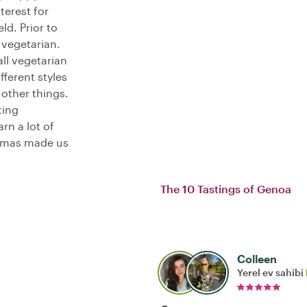
terest for
ld. Prior to
 vegetarian.
ll vegetarian
fferent styles
other things.
ting
rn a lot of
 Thomas made us
The 10 Tastings of Genoa
Colleen
Yerel ev sahibi