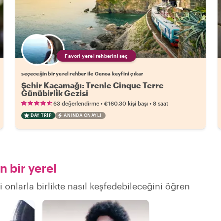
Favori yerel rehberini seç
seçeceğin bir yerel rehber ile Genoa keyfini çıkar
Şehir Kaçamağı: Trenle Cinque Terre
Günübirlik Gezisi
•
•
63 değerlendirme
€160.30
kişi başı
8 saat
DAY TRIP
ANINDA ONAYLI
 bir yerel
i onlarla birlikte nasıl keşfedebileceğini öğren