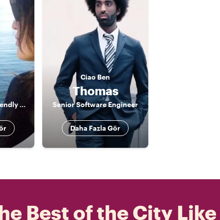
Ciao
Ben
Thomas
Multilingual and friendly Tour Guide
Senior Software Engineer
ör
Daha Fazla Gör
he Best of the City Like