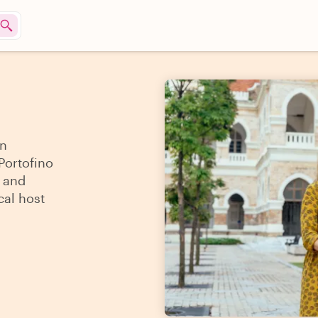
an
 Portofino
s and
cal host