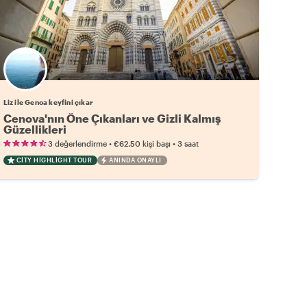
Liz ile Genoa keyfini çıkar
Cenova'nın Öne Çıkanları ve Gizli Kalmış
Güzellikleri
•
•
3 değerlendirme
€62.50
kişi başı
3 saat
CITY HIGHLIGHT TOUR
ANINDA ONAYLI