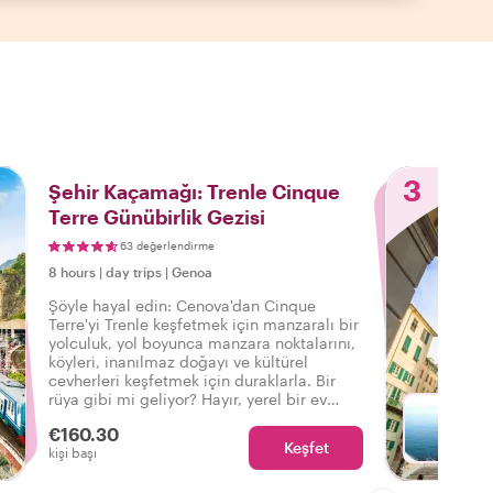
3
Şehir Kaçamağı: Trenle Cinque
Terre Günübirlik Gezisi
63 değerlendirme
8 hours
|
day trips
|
Genoa
Şöyle hayal edin: Cenova'dan Cinque
Terre'yi Trenle keşfetmek için manzaralı bir
yolculuk, yol boyunca manzara noktalarını,
köyleri, inanılmaz doğayı ve kültürel
cevherleri keşfetmek için duraklarla. Bir
rüya gibi mi geliyor? Hayır, yerel bir ev
sahibinin rehberlik ettiği bir Withlocals
€160.30
günü gezisiyle mümkün!
Keşfet
Liz ile
kişi başı