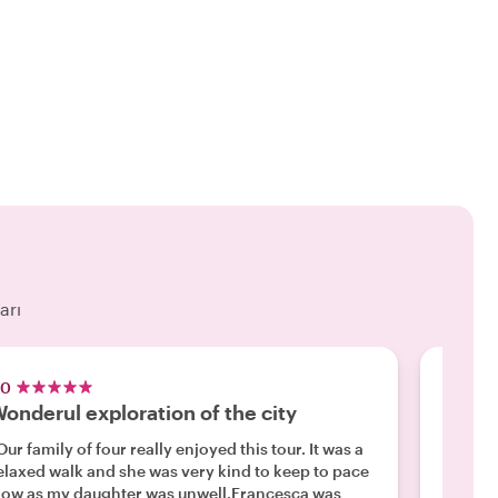
arı
.0
5.0
onderul exploration of the city
Livorn
Our family of four really enjoyed this tour. It was a
"Valent
elaxed walk and she was very kind to keep to pace
şekilde
low as my daughter was unwell.Francesca was
bölgeyi