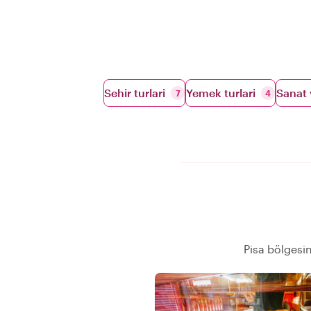
Sehir turlari
Yemek turlari
Sanat 
7
4
Pisa bölgesi