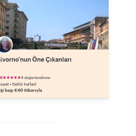
ivorno'nun Öne Çıkanları
.0
4 değerlendirme
 saat
•
Sehir turlari
işi başı €40 itibarıyla