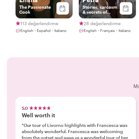
The Passionate
Stories, sarcasm
Cook
& secrets of
Tuscany
113 değerlendirme
28 değerlendirme
English・Español・Italiano
English・Français・Italiano
Mi
5.0
Well worth it
"Our tour of Livorno highlights with Francesca was
absolutely wonderful. Francesca was welcoming
from the outset and gave us a wonderful tour of her