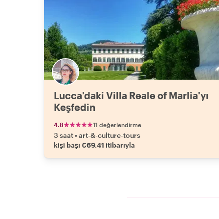
Lucca'daki Villa Reale of Marlia'yı
Keşfedin
4.8
11 değerlendirme
3 saat
•
art-&-culture-tours
kişi başı €69.41 itibarıyla