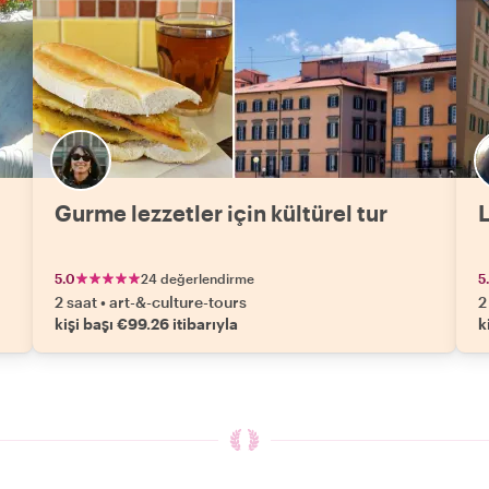
Gurme lezzetler için kültürel tur
L
5.0
24 değerlendirme
5
2 saat
•
art-&-culture-tours
2
kişi başı €99.26 itibarıyla
k