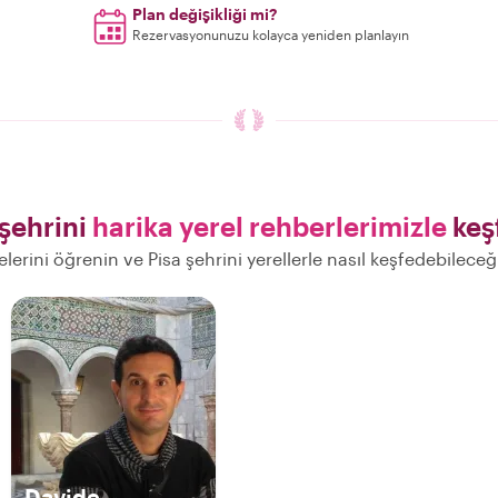
Plan değişikliği mi?
Rezervasyonunuzu kolayca yeniden planlayın
 şehrini
harika yerel rehberlerimizle
keş
yelerini öğrenin ve Pisa şehrini yerellerle nasıl keşfedebileceğ
Davide