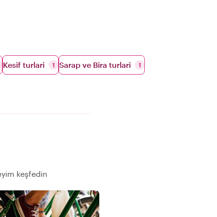
Kesif turlari
Sarap ve Bira turlari
1
1
eyim keşfedin