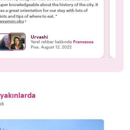
uper knowledgeable about the history of the city. It
anıtlar
as a great orientation for our stay with lots of
kanal t
hints and tips of where to eat. "
gösterm
evamını oku
Devamı
Caterin
detaylı
eski ma
Urvashi
karşıla
Yerel rehber hakkında
Francesca
bilgile
Pisa, August 12, 2022
keyifli
ürünler
kadeh T
şiddetl
geçirdi
yakınlarda
dı