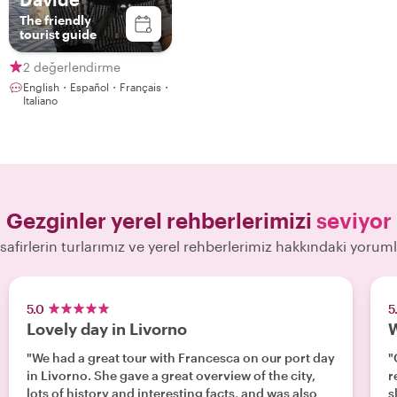
The friendly
tourist guide
2 değerlendirme
English・Español・Français・
Italiano
Gezginler yerel rehberlerimizi
seviyor
safirlerin turlarımız ve yerel rehberlerimiz hakkındaki yoruml
5.0
5
Lovely day in Livorno
W
"We had a great tour with Francesca on our port day
"
in Livorno. She gave a great overview of the city,
r
lots of history and interesting facts, and was also
s