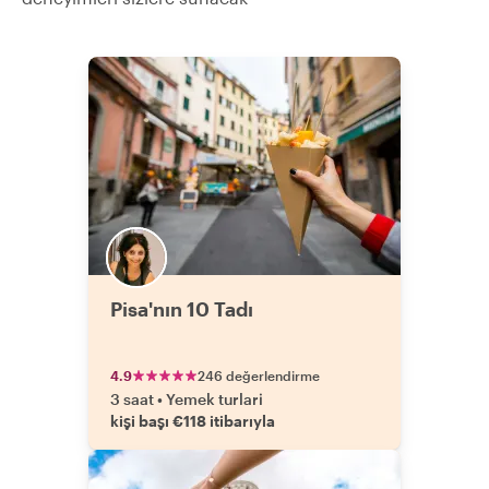
Pisa'nın 10 Tadı
4.9
246 değerlendirme
3 saat
•
Yemek turlari
kişi başı €118 itibarıyla