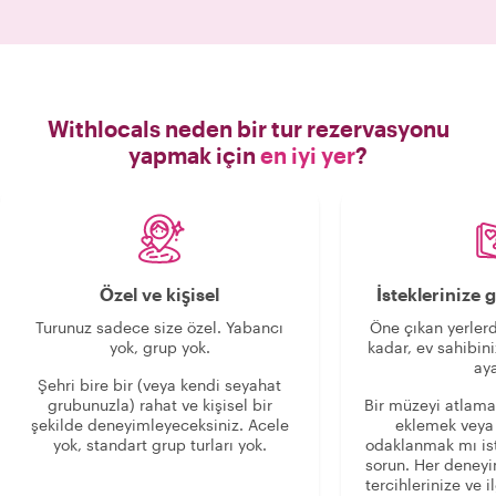
Withlocals neden bir tur rezervasyonu
yapmak için
en iyi yer
?
Özel ve kişisel
İsteklerinize
Turunuz sadece size özel. Yabancı
Öne çıkan yerlerd
yok, grup yok.
kadar, ev sahibini
aya
Şehri bire bir (veya kendi seyahat
grubunuzla) rahat ve kişisel bir
Bir müzeyi atlama
şekilde deneyimleyeceksiniz. Acele
eklemek veya
yok, standart grup turları yok.
odaklanmak mı is
sorun. Her deney
tercihlerinize ve i