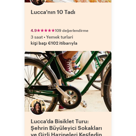
Lucca'nın 10 Tadı
4.9
109 değerlendirme
3 saat
•
Yemek turlari
kişi başı €102 itibarıyla
Lucca'da Bisiklet Turu:
Şehrin Büyüleyici Sokakları
ve Gizli Hazineleri Keşfedin