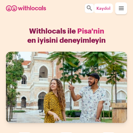
Kaydol
Withlocals ile
Pisa'nin
en iyisini deneyimleyin