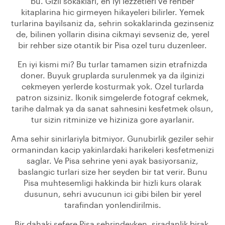
bu. Gizli sokaklari, en iyi lezzetleri ve rehber
kitaplarina hic girmeyen hikayeleri bilirler. Yemek
turlarina bayilsaniz da, sehrin sokaklarinda gezinseniz
de, bilinen yollarin disina cikmayi sevseniz de, yerel
bir rehber size otantik bir Pisa ozel turu duzenleer.
En iyi kismi mi? Bu turlar tamamen sizin etrafnizda
doner. Buyuk gruplarda surulenmek ya da ilginizi
cekmeyen yerlerde kosturmak yok. Ozel turlarda
patron sizsiniz. Ikonik simgelerde fotograf cekmek,
tarihe dalmak ya da sanat sahnesini kesfetmek olsun,
tur sizin ritminize ve hiziniza gore ayarlanir.
Ama sehir sinirlariyla bitmiyor. Gunubirlik geziler sehir
ormanindan kacip yakinlardaki harikeleri kesfetmenizi
saglar. Ve Pisa sehrine yeni ayak basiyorsaniz,
baslangic turlari size her seyden bir tat verir. Bunu
Pisa muhtesemligi hakkinda bir hizli kurs olarak
dusunun, sehri avucunun ici gibi bilen bir yerel
tarafindan yonlendirilmis.
Bir dahaki sefere Pisa sehrindeyken, siradanlik birak.