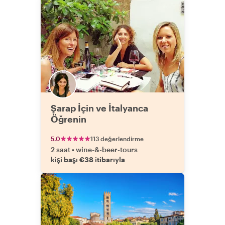
Şarap İçin ve İtalyanca
Öğrenin
5.0
113 değerlendirme
2 saat
•
wine-&-beer-tours
kişi başı €38 itibarıyla