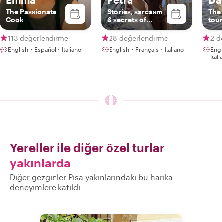
Emma
Petra
Da
The Passionate
Stories, sarcasm
The 
Cook
& secrets of
tour
Tuscany
113 değerlendirme
28 değerlendirme
2 d
English・Español・Italiano
English・Français・Italiano
Eng
Ital
Yereller ile diğer özel turlar
yakınlarda
Diğer gezginler Pisa yakınlarındaki bu harika
deneyimlere katıldı