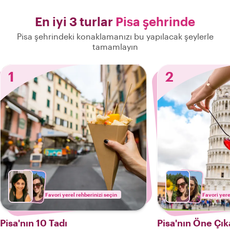
En iyi 3 turlar
Pisa şehrinde
Pisa şehrindeki konaklamanızı bu yapılacak şeylerle
tamamlayın
1
2
Favori yerel rehberinizi seçin
Favori yere
Pisa'nın 10 Tadı
Pisa'nın Öne Çıka