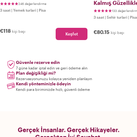
Kalmış Güzellikl
246 değerlendirme
3 saat
|
Yemek turlari
|
Pisa
133 değerlendir
3 saat
|
Sehir turlari
|
Pisa
€118
kişi başı
€80.15
kişi başı
Keşfet
Güvenle rezerve edin
7 güne kadar iptal edin ve geri ödeme alın
Plan değişikliği mi?
Rezervasyonunuzu kolayca yeniden planlayın
Kendi yönteminizle ödeyin
Kendi para biriminizde hızlı, güvenli ödeme
Gerçek İnsanlar. Gerçek Hikayeler.