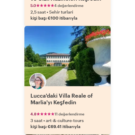
5.0
4 değerlendirme
2,5 saat
•
Sehir turlari
kişi başı €100 itibarıyla
Lucca'daki Villa Reale of
Marlia'yı Keşfedin
4.8
11 değerlendirme
3 saat
•
art-&-culture-tours
kişi başı €69.41 itibarıyla