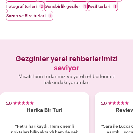
Fotograf turlari
Gunubirlik geziler
Kesif turlari
2
1
1
Sarap ve Bira turlari
1
Gezginler yerel rehberlerimizi
seviyor
Misafirlerin turlarımız ve yerel rehberlerimiz
hakkındaki yorumları
5.0
5.0
Harika Bir Tur!
Review
"Petra harikaydı. Hem önemli
"Sara ile Lucca'
noktaları bilip aktardı hem de pek
yaptık. Lucca