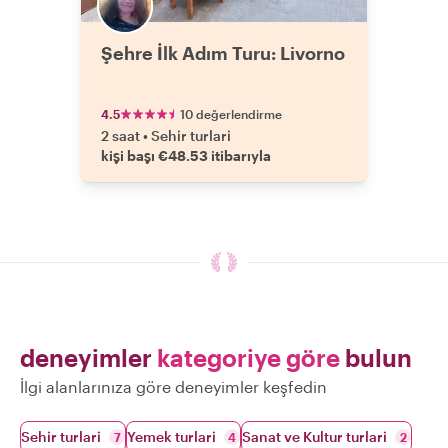
Şehre İlk Adım Turu: Livorno
4.5
10 değerlendirme
2 saat
•
Sehir turlari
kişi başı €48.53 itibarıyla
deneyimler
kategoriye göre
bulun
İlgi alanlarınıza göre deneyimler keşfedin
Sehir turlari
Yemek turlari
Sanat ve Kultur turlari
7
4
2