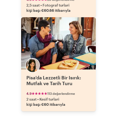
2,5 saat
•
Fotograf turlari
kişi başı €60.66 itibarıyla
Pisa'da Lezzetli Bir Isırık:
Mutfak ve Tarih Turu
4.9
113 değerlendirme
2 saat
•
Kesif turlari
kişi başı €60 itibarıyla